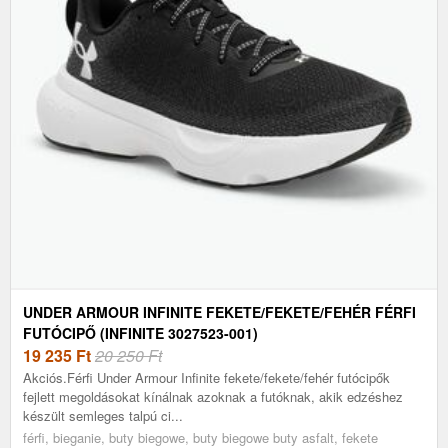
UNDER ARMOUR INFINITE FEKETE/FEKETE/FEHÉR FÉRFI
FUTÓCIPŐ (INFINITE 3027523-001)
19 235
Ft
20 250 Ft
Akciós.Férfi Under Armour Infinite fekete/fekete/fehér futócipők
fejlett megoldásokat kínálnak azoknak a futóknak, akik edzéshez
készült semleges talpú ci...
férfi, bieganie, buty biegowe, buty biegowe buty asfalt, fekete