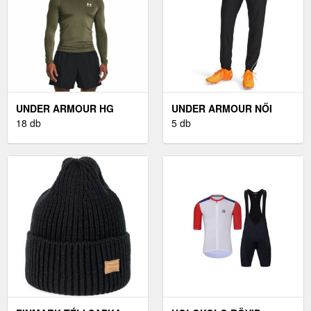
UNDER ARMOUR HG
UNDER ARMOUR NŐI
ARMOUR LS - FÉRFI
18 db
MELEGÍTŐNADRÁG NŐI
5 db
KOMPRESSZIÓS PÓLÓ
MELEGÍTŐNADRÁG,
FEKETE, MÉRET M