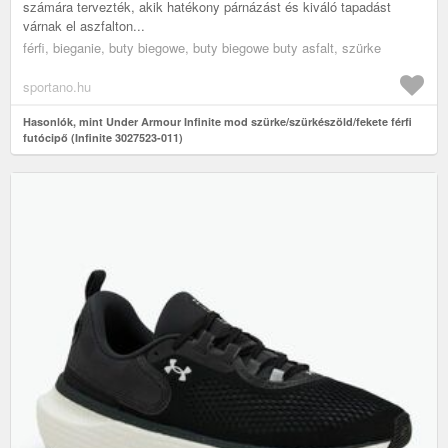
számára tervezték, akik hatékony párnázást és kiváló tapadást
várnak el aszfalton...
férfi, bieganie, buty biegowe, buty biegowe buty asfalt, szürke
sportano.hu
Hasonlók, mint Under Armour Infinite mod szürke/szürkészöld/fekete férfi
futócipő (Infinite 3027523-011)