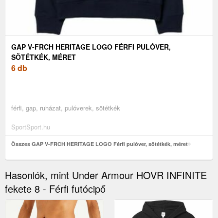
GAP V-FRCH HERITAGE LOGO FÉRFI PULÓVER,
SÖTÉTKÉK, MÉRET
6 db
férfi, gap, ruházat, pulóverek, sötétkék
SportSport.hu
Összes GAP V-FRCH HERITAGE LOGO Férfi pulóver, sötétkék, méret
Hasonlók, mint Under Armour HOVR INFINITE
fekete 8 - Férfi futócipő