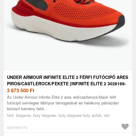
UNDER ARMOUR INFINITE ELITE 2 FÉRFI FUTÓCIPŐ ARES
PIROS/CASTLEROCK/FEKETE (INFINITE ELITE 2 3028169-
862)
3 873 500
Ft
Az Under Armour Infinite Elite 2 ares red/castlerock/black férfi
futócipő semleges lábtípus támogatását és hatékony párnázást
biztosít kemény felül...
férfi, bieganie, buty biegowe, buty biegowe buty asfalt, red
sportano.hu