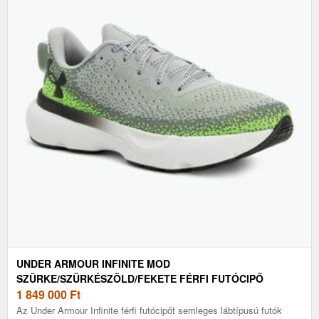
UNDER ARMOUR INFINITE MOD
SZÜRKE/SZÜRKÉSZÖLD/FEKETE FÉRFI FUTÓCIPŐ
(INFINITE 3027523-011)
1 849 000
Ft
Az Under Armour Infinite férfi futócipőt semleges lábtípusú futók