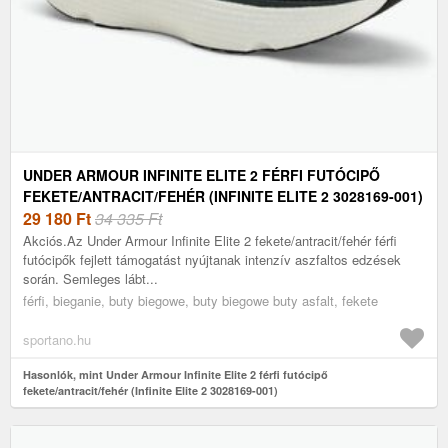
UNDER ARMOUR INFINITE ELITE 2 FÉRFI FUTÓCIPŐ
FEKETE/ANTRACIT/FEHÉR (INFINITE ELITE 2 3028169-001)
29 180
Ft
34 335 Ft
Akciós.Az Under Armour Infinite Elite 2 fekete/antracit/fehér férfi
futócipők fejlett támogatást nyújtanak intenzív aszfaltos edzések
során. Semleges lábt...
férfi, bieganie, buty biegowe, buty biegowe buty asfalt, fekete
sportano.hu
Hasonlók, mint Under Armour Infinite Elite 2 férfi futócipő
fekete/antracit/fehér (Infinite Elite 2 3028169-001)