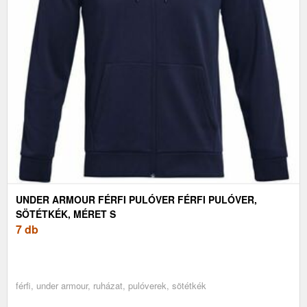
UNDER ARMOUR FÉRFI PULÓVER FÉRFI PULÓVER,
SÖTÉTKÉK, MÉRET S
7 db
férfi, under armour, ruházat, pulóverek, sötétkék