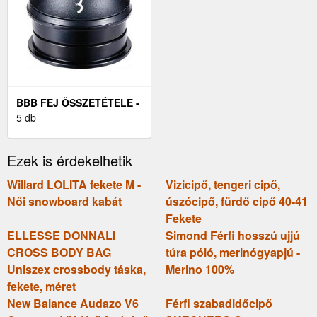
BBB FEJ ÖSSZETÉTELE -
SEMI-INTEGRATED -
5 db
FEKETE
Ezek is érdekelhetik
Willard LOLITA fekete M -
Vizicipő, tengeri cipő,
Női snowboard kabát
úszócipő, fürdő cipő 40-41
Fekete
ELLESSE DONNALI
Simond Férfi hosszú ujjú
CROSS BODY BAG
túra póló, merinógyapjú -
Uniszex crossbody táska,
Merino 100%
fekete, méret
New Balance Audazo V6
Férfi szabadidőcipő