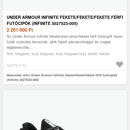
UNDER ARMOUR INFINITE FEKETE/FEKETE/FEKETE FÉRFI
FUTÓCIPŐK (INFINITE 3027523-005)
2 201 000
Ft
Az Under Armour Infinite fekete/ares piros/fekete férfi futócipőt olyan
futók számára tervezték, akik fejlett párnázottságot és magas
légáteresztés...
férfi, bieganie, buty biegowe, buty biegowe buty asfalt, fekete
sportano.hu
Hasonlók, mint Under Armour Infinite fekete/fekete/fekete férfi futócipők
(Infinite 3027523-005)