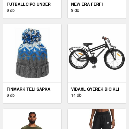
FUTBALLCIPŐ UNDER
NEW ERA FÉRFI
ARMOUR UNDER
6 db
BASEBALL SAPKA FÉRFI
9 db
ARMOUR MAGNETICO
BASEBALL SAPKA,
ELITE 5 FG
FEKETE, MÉRET UNI
FINMARK TÉLI SAPKA
VIDAXL GYEREK BICIKLI
SZÜRKE UNI - FÉRFI TÉLI
6 db
18 HÜVELYK 5-7 ÉVES
14 db
SAPKA
KORIG FEKETE