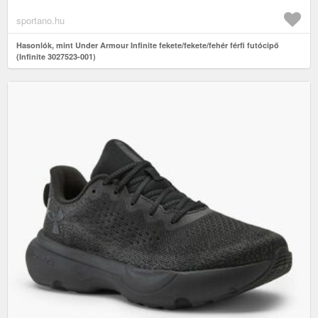
sportano.hu
Hasonlók, mint Under Armour Infinite fekete/fekete/fehér férfi futócipő
(Infinite 3027523-001)