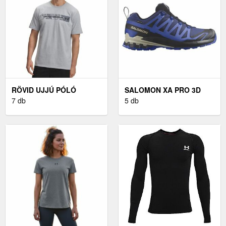
RÖVID UJJÚ PÓLÓ
SALOMON XA PRO 3D
UNDER ARMOUR UA
7 db
GTX - FÉRFI TÚRACIPŐ
5 db
CAMO CHEST STRIPE SS