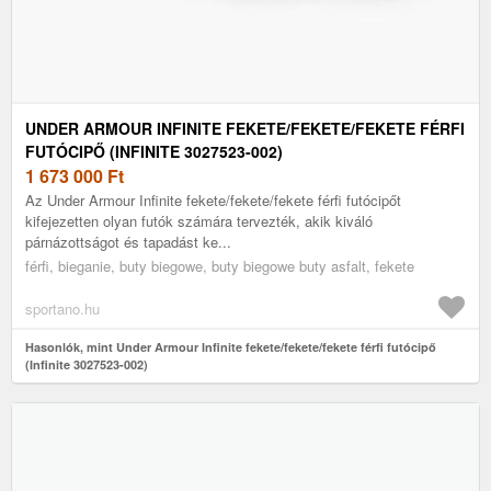
UNDER ARMOUR INFINITE FEKETE/FEKETE/FEKETE FÉRFI
FUTÓCIPŐ (INFINITE 3027523-002)
1 673 000
Ft
Az Under Armour Infinite fekete/fekete/fekete férfi futócipőt
kifejezetten olyan futók számára tervezték, akik kiváló
párnázottságot és tapadást ke...
férfi, bieganie, buty biegowe, buty biegowe buty asfalt, fekete
sportano.hu
Hasonlók, mint Under Armour Infinite fekete/fekete/fekete férfi futócipő
(Infinite 3027523-002)