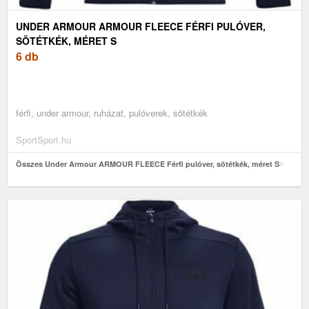
UNDER ARMOUR ARMOUR FLEECE FÉRFI PULÓVER,
SÖTÉTKÉK, MÉRET S
6 db
férfi, under armour, ruházat, pulóverek, sötétkék
SportSport.hu
Összes Under Armour ARMOUR FLEECE Férfi pulóver, sötétkék, méret S