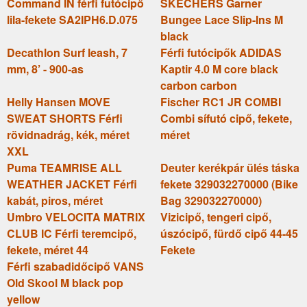
Command IN férfi futócipő
SKECHERS Garner
lila-fekete SA2IPH6.D.075
Bungee Lace Slip-Ins M
black
Decathlon Surf leash, 7
Férfi futócipők ADIDAS
mm, 8’ - 900-as
Kaptir 4.0 M core black
carbon carbon
Helly Hansen MOVE
Fischer RC1 JR COMBI
SWEAT SHORTS Férfi
Combi sífutó cipő, fekete,
rövidnadrág, kék, méret
méret
XXL
Puma TEAMRISE ALL
Deuter kerékpár ülés táska
WEATHER JACKET Férfi
fekete 329032270000 (Bike
kabát, piros, méret
Bag 329032270000)
Umbro VELOCITA MATRIX
Vizicipő, tengeri cipő,
CLUB IC Férfi teremcipő,
úszócipő, fürdő cipő 44-45
fekete, méret 44
Fekete
Férfi szabadidőcipő VANS
Old Skool M black pop
yellow