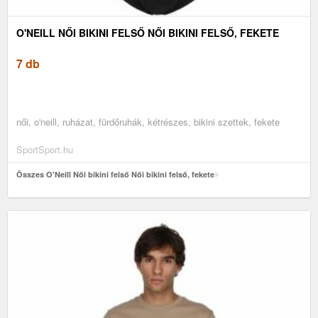
O'NEILL NŐI BIKINI FELSŐ NŐI BIKINI FELSŐ, FEKETE
7 db
női, o'neill, ruházat, fürdőruhák, kétrészes, bikini szettek, fekete
SportSport.hu
Összes O'Neill Női bikini felső Női bikini felső, fekete