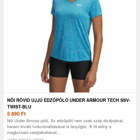
NŐI RÖVID UJJÚ EDZŐPÓLÓ UNDER ARMOUR TECH SSV-
TWIST-BLU
5 890
Ft
Női Under Armour póló. Az edzőpóló nem csak szép dizájnjával,
hanem kiváló funkcionalitásával is lenyűgöz. A fő előny a
megbízható verejtékeltávolí...
under armour, edzés