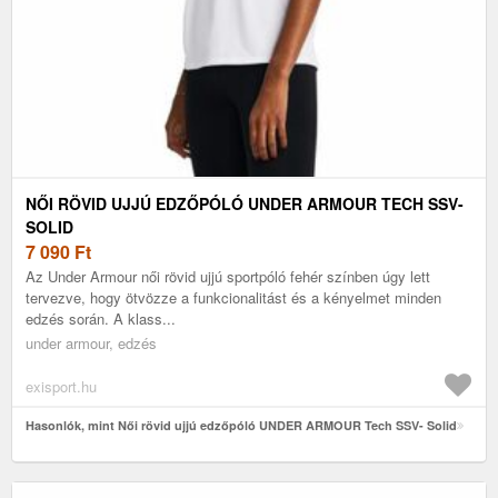
NŐI RÖVID UJJÚ EDZŐPÓLÓ UNDER ARMOUR TECH SSV-
SOLID
7 090
Ft
Az Under Armour női rövid ujjú sportpóló fehér színben úgy lett
tervezve, hogy ötvözze a funkcionalitást és a kényelmet minden
edzés során. A klass...
under armour, edzés
exisport.hu
Hasonlók, mint Női rövid ujjú edzőpóló UNDER ARMOUR Tech SSV- Solid