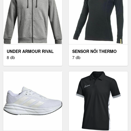
UNDER ARMOUR RIVAL
SENSOR NŐI THERMO
FÉRFI PULÓVER,
8 db
FELSŐ NŐI THERMO
7 db
SZÜRKE, MÉRET
FELSŐ, FEKETE