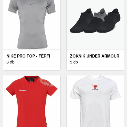
NIKE PRO TOP - FÉRFI
ZOKNIK UNDER ARMOUR
PÓLÓ
6 db
UNDER ARMOUR DRY
5 db
RUN NO SHOW