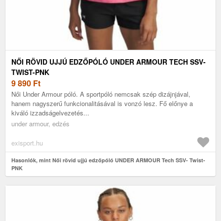
NŐI RÖVID UJJÚ EDZŐPÓLÓ UNDER ARMOUR TECH SSV-
TWIST-PNK
9 890
Ft
Női Under Armour póló. A sportpóló nemcsak szép dizájnjával,
hanem nagyszerű funkcionalitásával is vonzó lesz. Fő előnye a
kiváló izzadságelvezetés...
under armour, edzés
exisport.hu
Hasonlók, mint Női rövid ujjú edzőpóló UNDER ARMOUR Tech SSV- Twist-
PNK