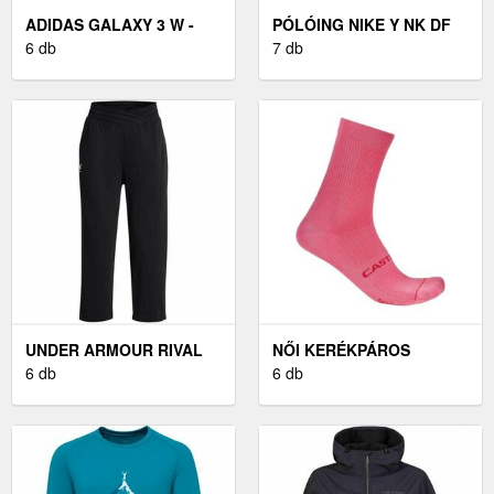
ADIDAS GALAXY 3 W -
PÓLÓING NIKE Y NK DF
NŐI FUTÓCIPŐ
6 db
ACD25 SS POLO
7 db
UNDER ARMOUR RIVAL
NŐI KERÉKPÁROS
NŐI MELEGÍTŐNADRÁG,
6 db
ZOKNIK CASTELLI
6 db
FEKETE, MÉRET M
ESPRESSO 2 W