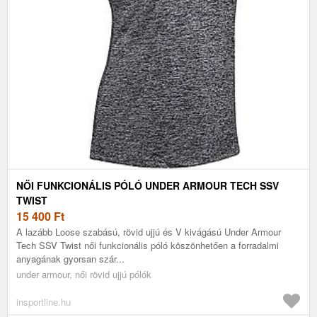
NŐI FUNKCIONÁLIS PÓLÓ UNDER ARMOUR TECH SSV
TWIST
15 400
Ft
A lazább Loose szabású, rövid ujjú és V kivágású Under Armour
Tech SSV Twist női funkcionális póló köszönhetően a forradalmi
anyagának gyorsan szár...
under armour, női rövid ujjú pólók
insportline.hu