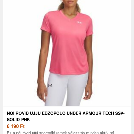
NŐI RÖVID UJJÚ EDZŐPÓLÓ UNDER ARMOUR TECH SSV-
SOLID-PNK
6 190
Ft
Ez a női rövid ujjú sportpóló remek választás minden aktív nő