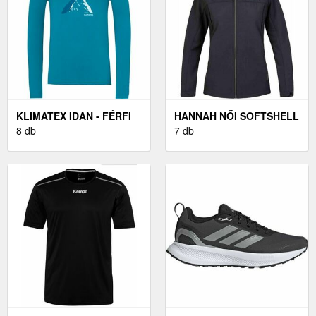
KLIMATEX IDAN - FÉRFI
HANNAH NŐI SOFTSHELL
FUNKCIONÁLIS PÓLÓ
8 db
KABÁT NŐI SOFTSHELL
7 db
KABÁT, FEKETE