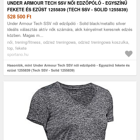
UNDER ARMOUR TECH SSV NŐI EDZŐPÓLÓ - EGYSZÍNŰ
FEKETE ÉS EZÜST 1255839 (TECH SSV - SOLID 1255839)
528 500
Ft
Under Armour Tech SSV női edzőpóló - Solid black/metallic silver
ideális választás aktív nők számára, akik kényelmet keresnek edzés
közben. Magas m...
női, trening/fitness, odzież treningowa, odzież treningowa koszulka,
top, fekete
sportano.hu
Hasonlók, mint Under Armour Tech SSV női edzőpóló - Egyszínű fekete és
ezüst 1255839 (Tech SSV - Solid 1255839)