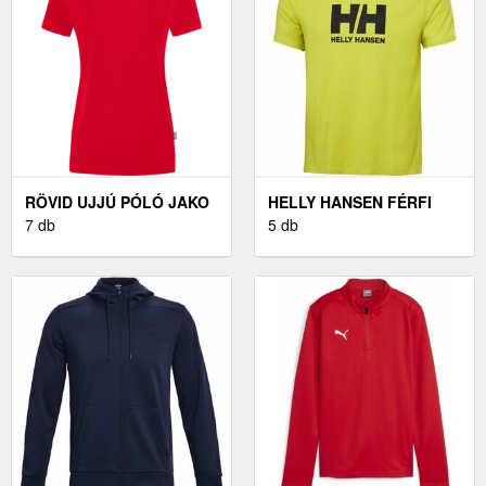
RÖVID UJJÚ PÓLÓ JAKO
HELLY HANSEN FÉRFI
JAKO DOUBLETEX T-
7 db
PÓLÓ FÉRFI PÓLÓ,
5 db
SHIRT WOMEN
SÁRGA