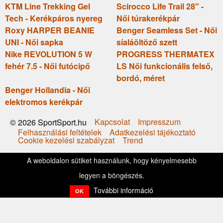
KTM Line Trekking Gel
Scirocco Life Trail 28" -
Tech - Kerékpáros nyereg
Női túrakerékpár
Roxy HARPER BEANIE
Benger Seamless Set - Női
UNI - Női sapka
síaláöltöző szett
Nike REVOLUTION 5 W
PROGRESS THERMATEX
fehér 7.5 - Női futócipő
LS Női funkcionális felső,
bordó, méret
Benger Hollandia - Női
elektromos kerékpár
Kapcsolat
Impresszum
© 2026 SportSport.hu
Felhasználási feltételek
Adatkezelési tájékoztató
Cookie kezelési szabályzat
Trend
A weboldalon sütiket használunk, hogy kényelmesebb
legyen a böngészés.
További információ
OK