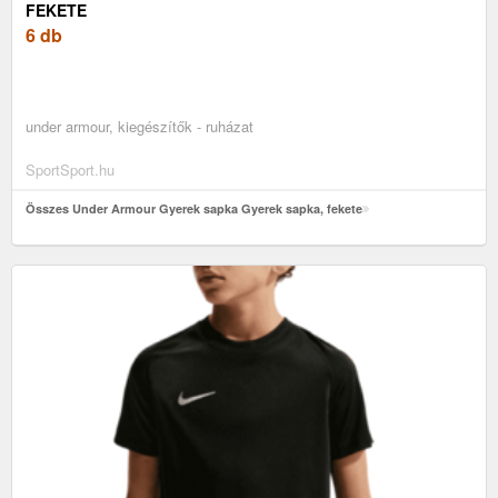
FEKETE
6 db
under armour, kiegészítők - ruházat
SportSport.hu
Összes Under Armour Gyerek sapka Gyerek sapka, fekete