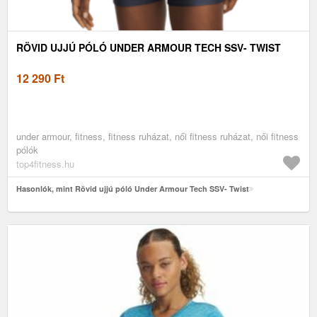
RÖVID UJJÚ PÓLÓ UNDER ARMOUR TECH SSV- TWIST
12 290
Ft
under armour, fitness, fitness ruházat, női fitness ruházat, női fitness
pólók
top4fitness.hu
Hasonlók, mint Rövid ujjú póló Under Armour Tech SSV- Twist