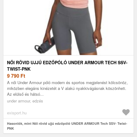
NŐI RÖVID UJJÚ EDZŐPÓLÓ UNDER ARMOUR TECH SSV-
TWIST-PNK
9 790
Ft
A női Under Armour póló modern és sportos megjelenést kölcsönöz,
miközben elegáns kinézetét a V alakú nyakkivágásnak köszönheti.
Az elülső és hátsó...
under armour, edzés
exisport.hu
Hasonlók, mint Női rövid ujjú edzőpóló UNDER ARMOUR Tech SSV- Twist-
PNK