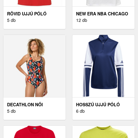
RÖVID UJJÚ PÓLÓ
NEW ERA NBA CHICAGO
KEMPA CORE 26 T-SHIRT
5 db
BULLS - FÉRFI PÓLÓ
12 db
WOMEN
DECATHLON NŐI
HOSSZÚ UJJÚ PÓLÓ
ÚSZÓDRESSZ - HEVA U
5 db
ADIDAS SQUADRA25 TR
6 db
TOP W