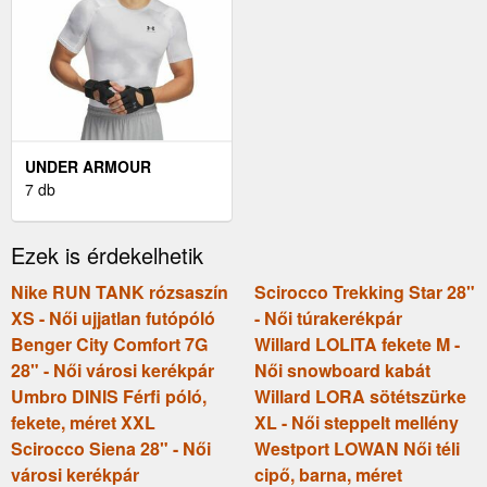
UNDER ARMOUR
HEATGEAR ARMOUR
7 db
FÉRFI FELSŐ, FEHÉR,
MÉRET
Ezek is érdekelhetik
Nike RUN TANK rózsaszín
Scirocco Trekking Star 28"
XS - Női ujjatlan futópóló
- Női túrakerékpár
Benger City Comfort 7G
Willard LOLITA fekete M -
28" - Női városi kerékpár
Női snowboard kabát
Umbro DINIS Férfi póló,
Willard LORA sötétszürke
fekete, méret XXL
XL - Női steppelt mellény
Scirocco Siena 28" - Női
Westport LOWAN Női téli
városi kerékpár
cipő, barna, méret