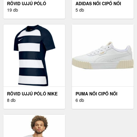
RÖVID UJJÚ PÓLÓ
ADIDAS NŐI CIPŐ NŐI
KEMPA KEMPA POLY
19 db
CIPŐ, FEKETE, MÉRET 40
5 db
SHIRT
RÖVID UJJÚ PÓLÓ NIKE
PUMA NŐI CIPŐ NŐI
TEAM CREW RAZOR
8 db
CIPŐ, FEHÉR, MÉRET 40
6 db
RUGBY T KIDS