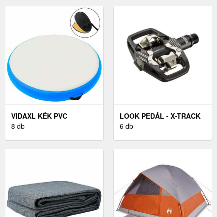
RESOLUTION X
VIDAXL KÉK PVC
LOOK PEDÁL - X-TRACK
FELFÚJHATÓ
8 db
EN-RAGE - FEKETE
6 db
TORNAMATRAC
PUMPÁVAL 100 X 100 X 15
CM