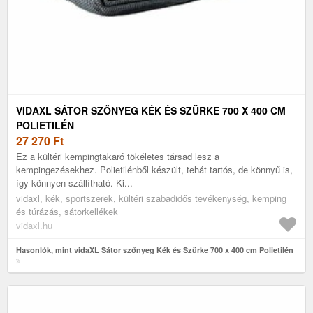
VIDAXL SÁTOR SZŐNYEG KÉK ÉS SZÜRKE 700 X 400 CM
POLIETILÉN
27 270
Ft
Ez a kültéri kempingtakaró tökéletes társad lesz a
kempingezésekhez. Polietilénből készült, tehát tartós, de könnyű is,
így könnyen szállítható. Ki...
vidaxl, kék, sportszerek, kültéri szabadidős tevékenység, kemping
és túrázás, sátorkellékek
vidaxl.hu
Hasonlók, mint vidaXL Sátor szőnyeg Kék és Szürke 700 x 400 cm Polietilén