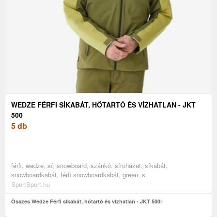
WEDZE FÉRFI SÍKABÁT, HŐTARTÓ ÉS VÍZHATLAN - JKT
500
5 db
férfi, wedze, sí, snowboard, szánkó, síruházat, síkabát,
snowboardkabát, férfi snowboardkabát, green, s.
SportSport.hu
Összes Wedze Férfi síkabát, hőtartó és vízhatlan - JKT 500