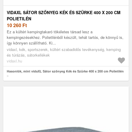
VIDAXL SÁTOR SZŐNYEG KÉK ÉS SZÜRKE 400 X 200 CM
POLIETILÉN
10 260
Ft
Ez a kültéri kempingtakaró tökéletes társad lesz a
kempingezésekhez. Polietilénből készült, tehát tartós, de könnyű is,
így könnyen szállítható. Ki...
vidaxl, kék, sportszerek, kültéri szabadidős tevékenység, kemping
és túrázás, sátorkellékek
vidaxl.hu
Hasonlók, mint vidaXL Sátor szőnyeg Kék és Szürke 400 x 200 cm Polietilén