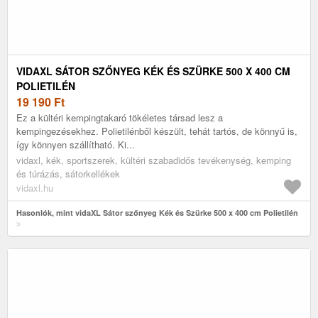
VIDAXL SÁTOR SZŐNYEG KÉK ÉS SZÜRKE 500 X 400 CM
POLIETILÉN
19 190
Ft
Ez a kültéri kempingtakaró tökéletes társad lesz a
kempingezésekhez. Polietilénből készült, tehát tartós, de könnyű is,
így könnyen szállítható. Ki...
vidaxl, kék, sportszerek, kültéri szabadidős tevékenység, kemping
és túrázás, sátorkellékek
vidaxl.hu
Hasonlók, mint vidaXL Sátor szőnyeg Kék és Szürke 500 x 400 cm Polietilén