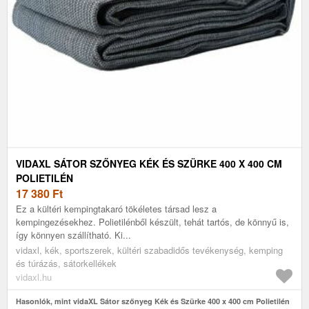
VIDAXL SÁTOR SZŐNYEG KÉK ÉS SZÜRKE 400 X 400 CM
POLIETILÉN
17 380
Ft
Ez a kültéri kempingtakaró tökéletes társad lesz a
kempingezésekhez. Polietilénből készült, tehát tartós, de könnyű is,
így könnyen szállítható. Ki...
vidaxl, kék, sportszerek, kültéri szabadidős tevékenység, kemping
és túrázás, sátorkellékek
vidaxl.hu
Hasonlók, mint vidaXL Sátor szőnyeg Kék és Szürke 400 x 400 cm Polietilén