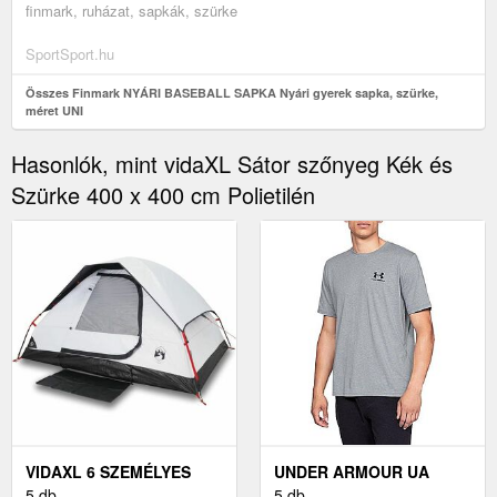
finmark, ruházat, sapkák, szürke
SportSport.hu
Összes Finmark NYÁRI BASEBALL SAPKA Nyári gyerek sapka, szürke,
méret UNI
Hasonlók, mint vidaXL Sátor szőnyeg Kék és
Szürke 400 x 400 cm Polietilén
VIDAXL 6 SZEMÉLYES
UNDER ARMOUR UA
FEHÉR SÖTÉTÍTŐ
5 db
SPORTSTYLE SS RÖVID
5 db