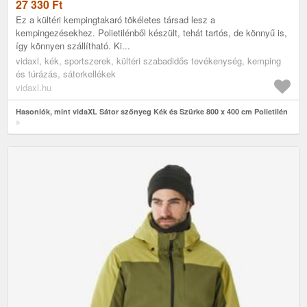
27 330
Ft
Ez a kültéri kempingtakaró tökéletes társad lesz a
kempingezésekhez. Polietilénből készült, tehát tartós, de könnyű is,
így könnyen szállítható. Ki...
vidaxl, kék, sportszerek, kültéri szabadidős tevékenység, kemping
és túrázás, sátorkellékek
vidaxl.hu
Hasonlók, mint vidaXL Sátor szőnyeg Kék és Szürke 800 x 400 cm Polietilén