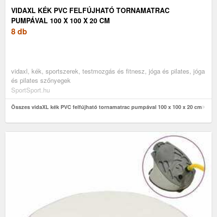
VIDAXL KÉK PVC FELFÚJHATÓ TORNAMATRAC
PUMPÁVAL 100 X 100 X 20 CM
8 db
vidaxl, kék, sportszerek, testmozgás és fitnesz, jóga és pilates, jóga
és pilates szőnyegek
SportSport.hu
Összes vidaXL kék PVC felfújható tornamatrac pumpával 100 x 100 x 20 cm