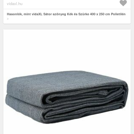
vidaxl.hu
Hasonlók, mint vidaXL Sátor szőnyeg Kék és Szürke 400 x 250 cm Polietilén