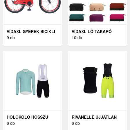
VIDAXL GYEREK BICIKLI
VIDAXL LÓ TAKARÓ
20 HÜVELYK 6-11 ÉVES
9 db
SÖTÉT ZÖLD ÉS FEKETE
10 db
KORIG AJÁNLOTT PIROS
135 CM POLIÉSZTER
HOLOKOLO HOSSZÚ
RIVANELLE UJJATLAN
KERÉKPÁROS MEZ ÉS
6 db
MEZ ÉS RÖVIDNADRÁG -
6 db
NADRÁG - ELEVATE -
SCALLESSA -