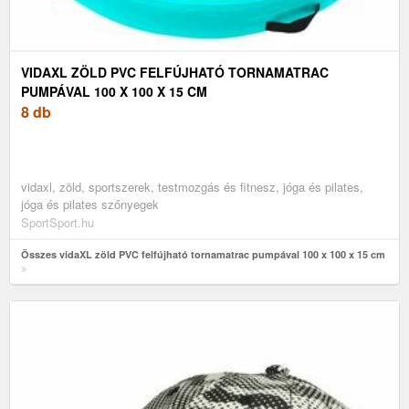
VIDAXL ZÖLD PVC FELFÚJHATÓ TORNAMATRAC
PUMPÁVAL 100 X 100 X 15 CM
8 db
vidaxl, zöld, sportszerek, testmozgás és fitnesz, jóga és pilates,
jóga és pilates szőnyegek
SportSport.hu
Összes vidaXL zöld PVC felfújható tornamatrac pumpával 100 x 100 x 15 cm