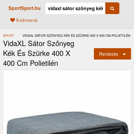
SportSport.hu
Kedvencek
SPORT
JELENLEGI:
VIDAXL SÁTOR SZŐNYEG KÉK ÉS SZÜRKE 400 X 400 CM POLIETILÉN
VidaXL Sátor Szőnyeg
Kék És Szürke 400 X
Rendezés
400 Cm Polietilén