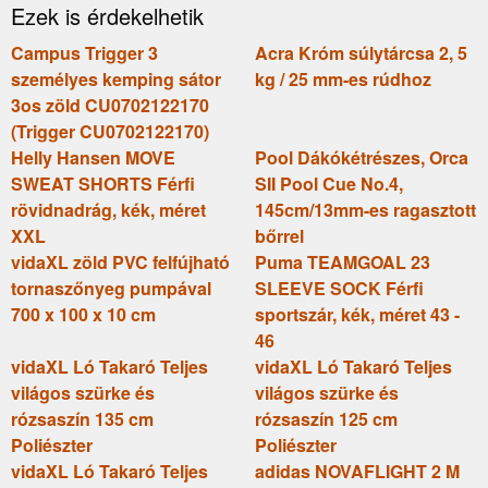
Ezek is érdekelhetik
CM
Campus Trigger 3
Acra Króm súlytárcsa 2, 5
személyes kemping sátor
kg / 25 mm-es rúdhoz
3os zöld CU0702122170
(Trigger CU0702122170)
Helly Hansen MOVE
Pool Dákókétrészes, Orca
SWEAT SHORTS Férfi
SII Pool Cue No.4,
rövidnadrág, kék, méret
145cm/13mm-es ragasztott
XXL
bőrrel
vidaXL zöld PVC felfújható
Puma TEAMGOAL 23
tornaszőnyeg pumpával
SLEEVE SOCK Férfi
700 x 100 x 10 cm
sportszár, kék, méret 43 -
46
vidaXL Ló Takaró Teljes
vidaXL Ló Takaró Teljes
világos szürke és
világos szürke és
rózsaszín 135 cm
rózsaszín 125 cm
Poliészter
Poliészter
vidaXL Ló Takaró Teljes
adidas NOVAFLIGHT 2 M