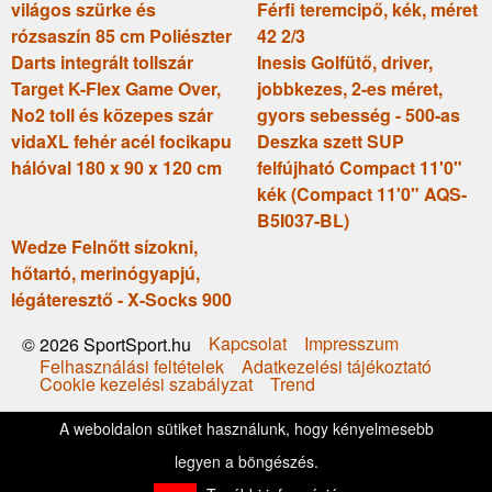
világos szürke és
Férfi teremcipő, kék, méret
rózsaszín 85 cm Poliészter
42 2/3
Darts integrált tollszár
Inesis Golfütő, driver,
Target K-Flex Game Over,
jobbkezes, 2-es méret,
No2 toll és közepes szár
gyors sebesség - 500-as
vidaXL fehér acél focikapu
Deszka szett SUP
hálóval 180 x 90 x 120 cm
felfújható Compact 11'0"
kék (Compact 11'0" AQS-
B5I037-BL)
Wedze Felnőtt sízokni,
hőtartó, merinógyapjú,
légáteresztő - X-Socks 900
Kapcsolat
Impresszum
© 2026 SportSport.hu
Felhasználási feltételek
Adatkezelési tájékoztató
Cookie kezelési szabályzat
Trend
A weboldalon sütiket használunk, hogy kényelmesebb
legyen a böngészés.