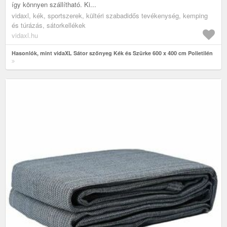
így könnyen szállítható. Ki...
vidaxl, kék, sportszerek, kültéri szabadidős tevékenység, kemping
és túrázás, sátorkellékek
vidaxl.hu
Hasonlók, mint vidaXL Sátor szőnyeg Kék és Szürke 600 x 400 cm Polietilén