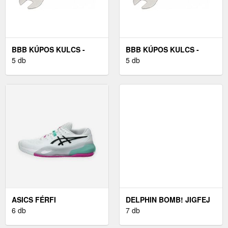
BBB KÚPOS KULCS -
BBB KÚPOS KULCS -
CONEFIX 17 MM -
5 db
CONEFIX 15 MM -
5 db
KÉK/FEKETE
KÉK/FEKETE
ASICS FÉRFI
DELPHIN BOMB! JIGFEJ
TENISZCIPŐ, SALAKOS
6 db
GALLÉR NÉLKÜL 5 G 1-
7 db
PÁLYÁRA - GEL-
ES MÉRET 5 DB