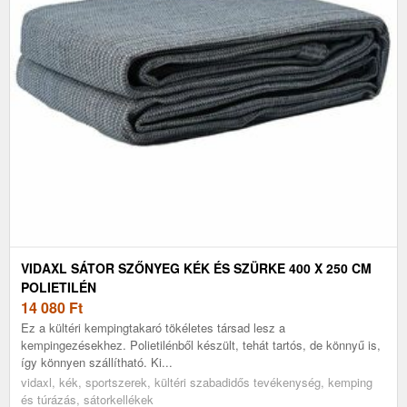
VIDAXL SÁTOR SZŐNYEG KÉK ÉS SZÜRKE 400 X 250 CM
POLIETILÉN
14 080
Ft
Ez a kültéri kempingtakaró tökéletes társad lesz a
kempingezésekhez. Polietilénből készült, tehát tartós, de könnyű is,
így könnyen szállítható. Ki...
vidaxl, kék, sportszerek, kültéri szabadidős tevékenység, kemping
és túrázás, sátorkellékek