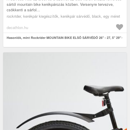
sártól mountain bike kerékpározás közben. Versenyre tervezve,
csökkenti a sárfol...
rockrider, kerékpár kiegészítők, kerékpár sárvédő, black, egy méret
decathlon.hu
Hasonlók, mint Rockrider MOUNTAIN BIKE ELSŐ SÁRVÉDŐ 26" - 27, 5" 29"