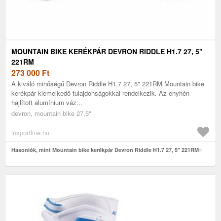
MOUNTAIN BIKE KERÉKPÁR DEVRON RIDDLE H1.7 27, 5"
221RM
273 000
Ft
A kiváló minőségű Devron Riddle H1.7 27, 5" 221RM Mountain bike
kerékpár kiemelkedő tulajdonságokkal rendelkezik. Az enyhén
hajlított alumínium váz...
devron, mountain bike 27,5"
insportline.hu
Hasonlók, mint Mountain bike kerékpár Devron Riddle H1.7 27, 5" 221RM