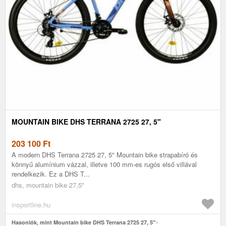
MOUNTAIN BIKE DHS TERRANA 2725 27, 5"
203 100
Ft
A modern DHS Terrana 2725 27, 5" Mountain bike strapabíró és
könnyű alumínium vázzal, illetve 100 mm-es rugós első villával
rendelkezik. Ez a DHS T...
dhs, mountain bike 27,5"
insportline.hu
Hasonlók, mint Mountain bike DHS Terrana 2725 27, 5"