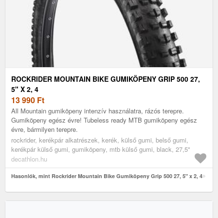
ROCKRIDER MOUNTAIN BIKE GUMIKÖPENY GRIP 500 27,
5" X 2, 4
13 990
Ft
All Mountain gumiköpeny intenzív használatra, rázós terepre.
Gumiköpeny egész évre! Tubeless ready MTB gumiköpeny egész
évre, bármilyen terepre.
rockrider, kerékpár alkatrészek, kerék, külső gumi, belső gumi,
kerékpár külső gumi, gumiköpeny, mtb külső gumi, black, 27,5"
decathlon.hu
Hasonlók, mint Rockrider Mountain Bike Gumiköpeny Grip 500 27, 5" x 2, 4