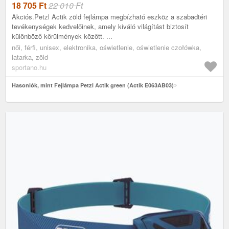
18 705
Ft
22 010 Ft
Akciós.Petzl Actik zöld fejlámpa megbízható eszköz a szabadtéri
tevékenységek kedvelőinek, amely kiváló világítást biztosít
különböző körülmények között. ...
női, férfi, unisex, elektronika, oświetlenie, oświetlenie czołówka,
latarka, zöld
sportano.hu
Hasonlók, mint Fejlámpa Petzl Actik green (Actik E063AB03)