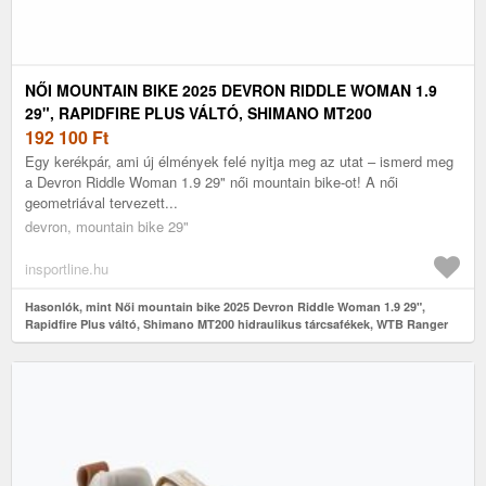
NŐI MOUNTAIN BIKE 2025 DEVRON RIDDLE WOMAN 1.9
29", RAPIDFIRE PLUS VÁLTÓ, SHIMANO MT200
HIDRAULIKUS TÁRCSAFÉKEK, WTB RANGER
192 100
Ft
ABRONCSOK
Egy kerékpár, ami új élmények felé nyitja meg az utat – ismerd meg
a Devron Riddle Woman 1.9 29" női mountain bike-ot! A női
geometriával tervezett...
devron, mountain bike 29"
insportline.hu
Hasonlók, mint Női mountain bike 2025 Devron Riddle Woman 1.9 29",
Rapidfire Plus váltó, Shimano MT200 hidraulikus tárcsafékek, WTB Ranger
abroncsok