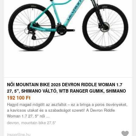
NŐI MOUNTAIN BIKE 2025 DEVRON RIDDLE WOMAN 1.7
27, 5", SHIMANO VÁLTÓ, WTB RANGER GUMIK, SHIMANO
MT200 HIDRAULIKUS TÁRCSAFÉKEK
192 100
Ft
Hagyd magad mögött az aszfaltot – ez a bringa a poros ösvényeket,
a kavicsos utakat és a szabadságot szereti! A Devron Riddle
Woman 1.7 27, 5" női ...
devron, mountain bike 27,5"
insportline.hu