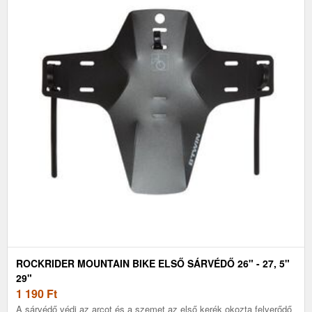
ROCKRIDER MOUNTAIN BIKE ELSŐ SÁRVÉDŐ 26" - 27, 5"
29"
1 190
Ft
A sárvédő védi az arcot és a szemet az első kerék okozta felverődő