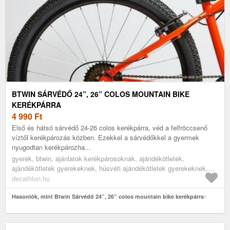
BTWIN SÁRVÉDŐ 24”, 26” COLOS MOUNTAIN BIKE
KERÉKPÁRRA
4 990
Ft
Első és hátsó sárvédő 24-26 colos kerékpárra, véd a felfröccsenő
víztől kerékpározás közben. Ezekkel a sárvédőkkel a gyermek
nyugodtan kerékpározha...
gyerek, btwin, ajánlatok kerékpárosoknak, ajándékötletek,
ajándékötletek gyerekeknek, húsvéti ajándékötletek gyerekeknek,
black, egy méret
decathlon.hu
Hasonlók, mint Btwin Sárvédő 24”, 26” colos mountain bike kerékpárra