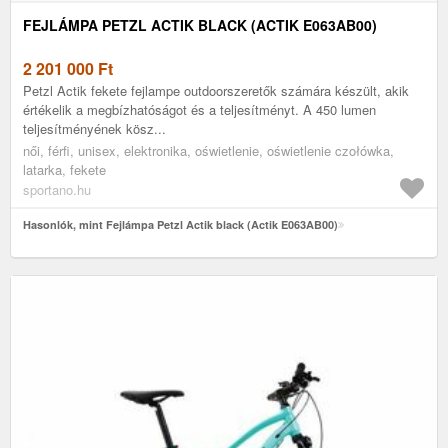
FEJLÁMPA PETZL ACTIK BLACK (ACTIK E063AB00)
2 201 000
Ft
Petzl Actik fekete fejlampe outdoorszeretők számára készült, akik
értékelik a megbízhatóságot és a teljesítményt. A 450 lumen
teljesítményének kösz...
női, férfi, unisex, elektronika, oświetlenie, oświetlenie czołówka,
latarka, fekete
sportano.hu
Hasonlók, mint Fejlámpa Petzl Actik black (Actik E063AB00)