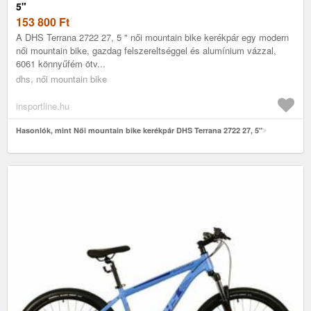
5"
153 800
Ft
A DHS Terrana 2722 27, 5 " női mountain bike kerékpár egy modern
női mountain bike, gazdag felszereltséggel és alumínium vázzal,
6061 könnyűfém ötv...
dhs, női mountain bike
insportline.hu
Hasonlók, mint Női mountain bike kerékpár DHS Terrana 2722 27, 5"