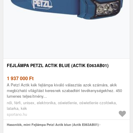
FEJLÁMPA PETZL ACTIK BLUE (ACTIK E063AB01)
1 937 000
Ft
A Petzl Actik kék fejlámpa kiváló választás azok számára, akik
megbízható világítást keresnek szabadtéri tevékenységekhez. 450
lumenes teljesítmény...
női, férfi, unisex, elektronika, oświetlenie, oświetlenie czołówka,
latarka, kék
sportano.hu
Hasonlók, mint Fejlámpa Petzl Actik blue (Actik E063AB01)