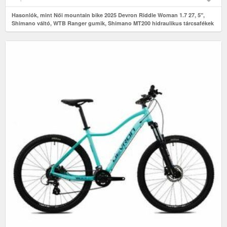
Hasonlók, mint Női mountain bike 2025 Devron Riddle Woman 1.7 27, 5",
Shimano váltó, WTB Ranger gumik, Shimano MT200 hidraulikus tárcsafékek