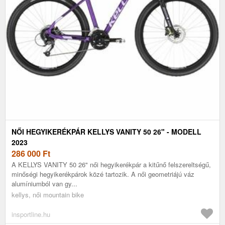
NŐI HEGYIKERÉKPÁR KELLYS VANITY 50 26" - MODELL
2023
286 000
Ft
A KELLYS VANITY 50 26" női hegyikerékpár a kitűnő felszereltségű,
minőségi hegyikerékpárok közé tartozik. A női geometriájú váz
alumíniumból van gy...
kellys, női mountain bike
insportline.hu