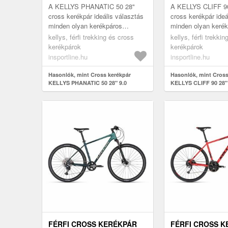
A KELLYS PHANATIC 50 28"
A KELLYS CLIFF 90 
cross kerékpár ideális választás
cross kerékpár ideá
minden olyan kerékpáros
minden olyan keré
számára, aki megbízható és erős
számára, aki megbí
kellys, férfi trekking és cross
kellys, férfi trekki
kerkpárt keres terep- és
kerékpárt keres tere
kerékpárok
kerékpárok
aszfaltú...
insportline.hu
insportline.hu
Hasonlók, mint Cross kerékpár
Hasonlók, mint Cross
KELLYS PHANATIC 50 28" 9.0
KELLYS CLIFF 90 28"
FÉRFI CROSS KERÉKPÁR
FÉRFI CROSS 