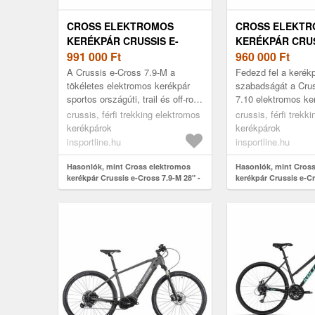
CROSS ELEKTROMOS
CROSS ELEKT
KERÉKPÁR CRUSSIS E-
KERÉKPÁR CRUS
CROSS 7.9-M 28" - 2024
991 000
Ft
CROSS 7.10 720
960 000
Ft
2025
A Crussis e-Cross 7.9-M a
Fedezd fel a kerék
tökéletes elektromos kerékpár
szabadságát a Crus
sportos országúti, trail és off-road
7.10 elektromos ker
kerékpározáshoz- ráadásként
amely messzebbre 
crussis, férfi trekking elektromos
crussis, férfi trekk
kivételesen erős akkumulát...
bármelyik kerékpár
kerékpárok
kerékpárok
e...
insportline.hu
insportline.hu
Hasonlók, mint Cross elektromos
Hasonlók, mint Cros
kerékpár Crussis e-Cross 7.9-M 28" -
kerékpár Crussis e-C
2024
28" - 2025