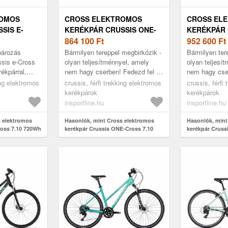
ROMOS
CROSS ELEKTROMOS
CROSS EL
SIS E-
KERÉKPÁR CRUSSIS ONE-
KERÉKPÁR 
WH 28" -
CROSS 7.10 522WH 28" -
864 100
Ft
CROSS 7.10
952 600
Ft
2025
2025
pározás
Bármilyen tereppel megbirkózik -
Bármilyen ter
sis e-Cross
olyan teljesítménnyel, amely
olyan teljesí
ékpárral,
nem hagy cserben! Fedezd fel a
nem hagy cse
visz, mint
világot a Crussis ONE-Cross
világot a Cru
ing elektromos
crussis, férfi trekking elektromos
crussis, férfi
 valaha! Olyan
7.10 elektromos kerékpárra...
7.10 elektrom
kerékpárok
kerékpárok
insportline.hu
insportline.hu
s elektromos
Hasonlók, mint Cross elektromos
Hasonlók, mint
ross 7.10 720Wh
kerékpár Crussis ONE-Cross 7.10
kerékpár Cruss
522Wh 28" - 2025
720Wh 28" - 20