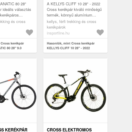
ANATIC 80 28"
A KELLYS CLIFF 10 28" - 2022
r ideális választás
Cross kerékpár kiváló minőségű
 kerékpáros
termék, könnyű alumínium
 megbízható és erős
vázzal KELLYS Crosslite 6061
trekking és cross
kellys, férfi trekking és cross
erep- és
ötvözetből és
kerékpárok
csúcsfelszereltségg...
insportline.hu
 Cross kerékpár
Hasonlók, mint Cross kerékpár
IC 80 28" 9.0
KELLYS CLIFF 10 28" - 2022
SS KERÉKPÁR
CROSS ELEKTROMOS