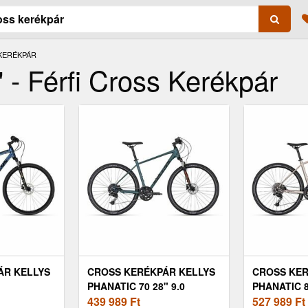
 KERÉKPÁR
 - Férfi Cross Kerékpár
ÁR KELLYS
CROSS KERÉKPÁR KELLYS
CROSS KER
PHANATIC 70 28" 9.0
PHANATIC 8
439 989
Ft
527 989
Ft