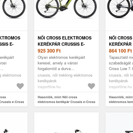
EKTROMOS
NŐI CROSS ELEKTROMOS
NŐI CROS
SIS E-
KERÉKPÁR CRUSSIS E-
KERÉKPÁR 
0 518WH
CROSS LOW 7.10 720WH
925 300
Ft
CROSS LOW
864 100
Ft
28" - 2025
28" - 2025
erékpárt
Olyan elektromos kerékpárt
Tapasztald m
rosi
keresel, amely a városi
szabadságát 
forgalomtól a durva
Cross Low 7.
ndent elbír?
terepviszonyokig mindent elbír?
kerékpárral! 
ng elektromos
crussis, női trekking elektromos
crussis, női t
Low 7.10 női
A Crussis e-Cross Low 7.10 női
PANASONIC G
kerékpárok
kerékpárok
cross elektro...
motornak és a
insportline.hu
insportline.hu
ross
Hasonlók, mint Női cross
Hasonlók, mint
Crussis e-Cross
elektromos kerékpár Crussis e-Cross
elektromos ker
 2025
Low 7.10 720Wh 28" - 2025
Cross Low 7.10