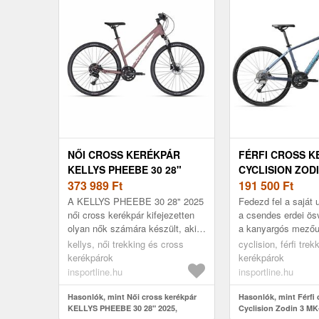
NŐI CROSS KERÉKPÁR
FÉRFI CROSS 
KELLYS PHEEBE 30 28"
CYCLISION ZODIN
2025, SHIMANO CUES 18
373 989
Ft
28", 16 SEBESS
191 500
Ft
SEBESSÉGES VÁLTÓ, SR
SHIMANO
A KELLYS PHEEBE 30 28" 2025
Fedezd fel a saját 
SUNTOUR RUGÓVILLA
VÁLTÓRENDSZE
női cross kerékpár kifejezetten
a csendes erdei ös
olyan nők számára készült, akik
a kanyargós mezőu
CHAOYANG MAK
a kényelem, a teljesítmény és a
nyüzsgő városi utc
kellys, női trekking és cross
GUMIABRONCS
cyclision, férfi tre
stílus ideális kombinác...
a Cyclision Zodin 3
kerékpárok
kerékpárok
SHIMANO MECH
insportline.hu
insportline.hu
TÁRCSAFÉK
Hasonlók, mint Női cross kerékpár
Hasonlók, mint Férfi 
KELLYS PHEEBE 30 28" 2025,
Cyclision Zodin 3 MK-