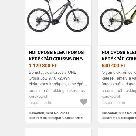
NŐI CROSS ELEKTROMOS
NŐI CROSS EL
KERÉKPÁR CRUSSIS ONE-
KERÉKPÁR CRUS
CROSS LOW 9.10 720WH
1 129 800
Ft
CROSS LOW 7.1
630 400
Ft
28" - 2025
28" - 2025
Bemutatjuk a Crussis ONE-
Olyan elektromos k
Cross Low 9.10 720Wh
keresel, amely a vá
elektromos kerékpárt, a belépőd
forgalomtól a durva
a féktelen kerékpározás
terepviszonyokig mi
crussis, női trekking elektromos
crussis, női trekki
világába! A tökéletes e-bike
A Crussis e-Cross 
kerékpárok
kerékpárok
sportos kerékpro...
cross elektro...
insportline.hu
insportline.hu
Hasonlók, mint Női cross
Hasonlók, mint Női c
elektromos kerékpár Crussis ONE-
elektromos kerékpár 
Cross Low 9.10 720Wh 28" - 2025
Low 7.10 518Wh 28" -