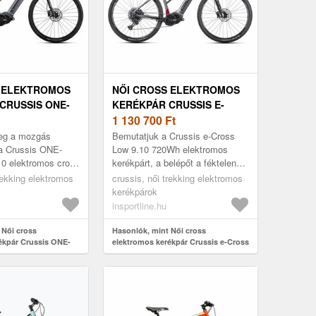
S ELEKTROMOS
NŐI CROSS ELEKTROMOS
CRUSSIS ONE-
KERÉKPÁR CRUSSIS E-
 7.10 518WH
CROSS LOW 9.10 720WH
1 130 700
Ft
28" - 2025
eg a mozgás
Bemutatjuk a Crussis e-Cross
a Crussis ONE-
Low 9.10 720Wh elektromos
10 elektromos cross
kerékpárt, a belépőt a féktelen
A könnyű
kerékpározás világába! A
rekking elektromos
crussis, női trekking elektromos
X Power Plus
tökéletes e-bike sportos
kerékpárok
 75 Nm...
kerékpároz...
insportline.hu
 Női cross
Hasonlók, mint Női cross
ékpár Crussis ONE-
elektromos kerékpár Crussis e-Cross
 518Wh 28" - 2025
Low 9.10 720Wh 28" - 2025