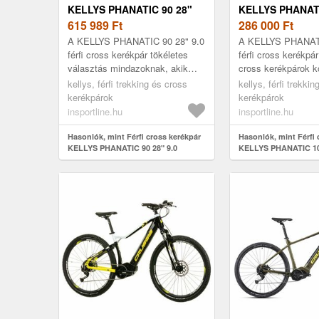
KELLYS PHANATIC 90 28"
KELLYS PHANATI
9.0
615 989
Ft
8.0
286 000
Ft
A KELLYS PHANATIC 90 28" 9.0
A KELLYS PHANAT
férfi cross kerékpár tökéletes
férfi cross kerékpá
választás mindazoknak, akik
cross kerékpárok k
megbízható és strapabíró bringát
minőségi, könnyíte
kellys, férfi trekking és cross
kellys, férfi trekki
keresnek terepre és aszfal...
Crossforce Lite al
kerékpárok
kerékpárok
vázával...
insportline.hu
insportline.hu
Hasonlók, mint Férfi cross kerékpár
Hasonlók, mint Férfi 
KELLYS PHANATIC 90 28" 9.0
KELLYS PHANATIC 10 