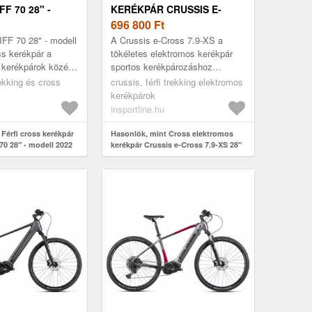
F 70 28" -
KERÉKPÁR CRUSSIS E-
22
CROSS 7.9-XS 28" - 2024
696 800
Ft
FF 70 28" - modell
A Crussis e-Cross 7.9-XS a
ss kerékpár a
tökéletes elektromos kerékpár
 kerékpárok közé
sportos kerékpározáshoz
őségi KELLYS
közúton, kerékpárúton és
trekking és cross
crussis, férfi trekking elektromos
 alloy könnyített
könnyebb terepen! Cross
kerékpárok
modellként tökéle...
insportline.hu
Férfi cross kerékpár
Hasonlók, mint Cross elektromos
0 28" - modell 2022
kerékpár Crussis e-Cross 7.9-XS 28"
- 2024