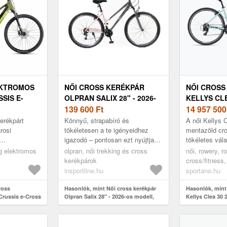
EKTROMOS
NŐI CROSS KERÉKPÁR
NŐI CROSS
SIS E-
OLPRAN SALIX 28" - 2026-
KELLYS CLE
0 518WH
OS MODELL, OLPRAN
139 600
Ft
GREEN (CLE
14 957 50
RUGÓZÓ VILLA, 21
erékpárt
Könnyű, strapabíró és
A női Kellys 
SEBESSÉGES SHIMANO
rosi
tökéletesen a te igényeidhez
mentazöld cr
igazodó – pontosan ezt nyújtja
tökéletes vál
VÁLTÓRENDSZER, 28"-OS
ndent elbír?
az Olpran Salix 28" női cross
nőknek, akik 
ng elektromos
KEREKEK
olpran, női trekking és cross
női, rowery, r
Low 7.10 női
kerékpár! Ez a kiváló modell
keresnek kül
kerékpárok
cross/fitness,
remekü...
köz...
insportline.hu
sportano.hu
ross
Hasonlók, mint Női cross kerékpár
Hasonlók, mint
Crussis e-Cross
Olpran Salix 28" - 2026-os modell,
Kellys Clea 30 
 2025
OLPRAN rugózó villa, 21
30 28" 86262)
sebességes Shimano váltórendszer,
28"-os kerekek