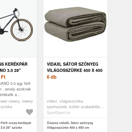
SS KERÉKPÁR
VIDAXL SÁTOR SZŐNYEG
O 3.0 28"
VILÁGOSSZÜRKE 400 X 400
NO 3.0 ATB-
0
Ft
CM POLIETILÉN
6 db
NO 3.0 egy férfi
r , amely azoknak
értékelik a
t, a kényelmet és
 rower rowery, rowery
vidaxl, világosszürke,
ságot minden
, szürke
sportszerek, kültéri szabadidős
tevékenység, kemping és
SportSport.hu
túrázás, sátorkellékek
Férfi cross kerékpár
Összes vidaXL Sátor szőnyeg
.0 28" szürke
Világosszürke 400 x 400 cm