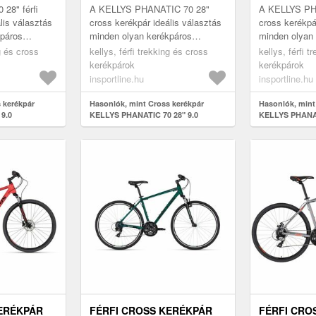
28" férfi
A KELLYS PHANATIC 70 28"
A KELLYS PH
lis választás
cross kerékpár ideális választás
cross kerékpá
kpáros
minden olyan kerékpáros
minden olyan
zható és erős
számára, aki megbízható és erős
számára, aki
ng és cross
kellys, férfi trekking és cross
kellys, férfi 
p- és aszf...
kerékpárt keres terep- és
gépet keres t
kerékpárok
kerékpárok
aszfalt...
aszfaltútra...
insportline.hu
insportline.hu
 kerékpár
Hasonlók, mint Cross kerékpár
Hasonlók, mint
 9.0
KELLYS PHANATIC 70 28" 9.0
KELLYS PHANAT
KERÉKPÁR
FÉRFI CROSS KERÉKPÁR
FÉRFI CRO