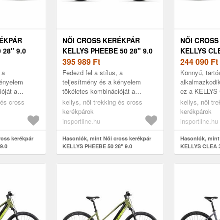
RÉKPÁR
NŐI CROSS KERÉKPÁR
NŐI CROSS
 28" 9.0
KELLYS PHEEBE 50 28" 9.0
KELLYS CLE
395 989
Ft
MODEL 202
244 090
Ft
 a
Fedezd fel a stílus, a
Könnyű, tartó
kényelem
teljesítmény és a kényelem
alkalmazkodik
óját a
tökéletes kombinációját a
ez a KELLYS 
" női cross
KELLYS PHEEBE 50 28" női
model 2025 Nő
 és cross
kellys, női trekking és cross
kellys, női tr
ékpár könnyű
cross kerékpárral! A kerékpár
A 63 mm-es ru
kerékpárok
kerékpárok
könnyű KELLYS Cr...
insportline.hu
insportline.hu
ross kerékpár
Hasonlók, mint Női cross kerékpár
Hasonlók, mint
9.0
KELLYS PHEEBE 50 28" 9.0
KELLYS CLEA 3