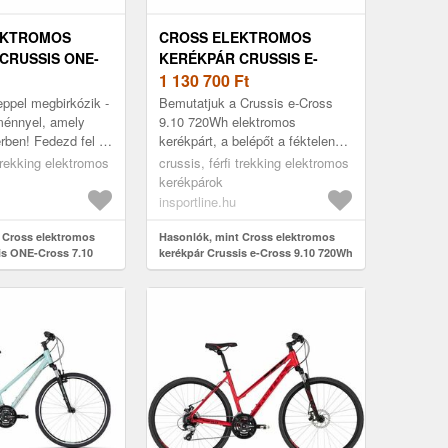
EKTROMOS
CROSS ELEKTROMOS
CRUSSIS ONE-
KERÉKPÁR CRUSSIS E-
 720WH 28" -
CROSS 9.10 720WH 28" -
1 130 700
Ft
2025
eppel megbirkózik -
Bemutatjuk a Crussis e-Cross
tménnyel, amely
9.10 720Wh elektromos
rben! Fedezd fel a
kerékpárt, a belépőt a féktelen
ssis ONE-Cross
kerékpározás világába! A
 trekking elektromos
crussis, férfi trekking elektromos
os kerékpárra...
tökéletes e-bike sportos
kerékpárok
kerékpározásho...
insportline.hu
 Cross elektromos
Hasonlók, mint Cross elektromos
is ONE-Cross 7.10
kerékpár Crussis e-Cross 9.10 720Wh
25
28" - 2025