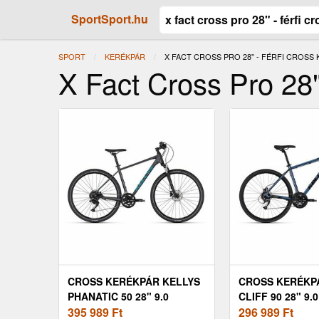
SportSport.hu
SPORT
KERÉKPÁR
JELENLEGI:
X FACT CROSS PRO 28" - FÉRFI CROSS
X Fact Cross Pro 28"
CROSS KERÉKPÁR KELLYS
CROSS KERÉKP
PHANATIC 50 28" 9.0
CLIFF 90 28" 9.0
395 989
Ft
296 989
Ft