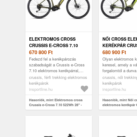
ELEKTROMOS CROSS
NŐI CROSS EL
CRUSSIS E-CROSS 7.10
KERÉKPÁR CRUS
522WH 28" - 2025
670 800
Ft
CROSS LOW 7.1
680 900
Ft
28" - 2025
Fedezd fel a kerékpározás
Olyan elektromos k
szabadságát a Crussis e-Cross
keresel, amely a vá
7.10 elektromos kerékpárral,
forgalomtól a durva
amely messzebbre visz, mint
terepviszonyokig mi
crussis, férfi trekking elektromos
crussis, női trekki
álmodod! Olyan elektromos
A Crussis e-Cross 
kerékpárok
kerékpárok
kerékpár...
cross elektro...
insportline.hu
insportline.hu
Hasonlók, mint Elektromos cross
Hasonlók, mint Női c
Crussis e-Cross 7.10 522Wh 28" -
elektromos kerékpár 
2025
Low 7.10 518Wh 28" -