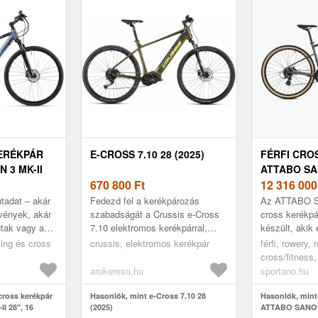
KERÉKPÁR
E-CROSS 7.10 28 (2025)
FÉRFI CRO
 3 MK-II
ATTABO SAN
ÉGES
670 800
Ft
SZÜRKE (SA
12 316 00
B5I037-GY)
utadat – akár
Fedezd fel a kerékpározás
Az ATTABO SA
R,
vények, akár
szabadságát a Crussis e-Cross
cross kerékpá
tak vagy a
7.10 elektromos kerékpárral,
készült, akik 
O SHARK
ák vonzanak,
amely messzebbre visz, mint
sokoldalúságo
OK,
kking és cross
crussis, elektromos kerékpár
férfi, rowery,
 MK-I...
álmodod!Olyan elektromos
a megbízható
cross/fitness
ANIKUS
kerékpárt...
körül...
arukereso.hu
sportano.hu
cross kerékpár
Hasonlók, mint e-Cross 7.10 28
Hasonlók, mint 
II 28", 16
(2025)
ATTABO SANO 3