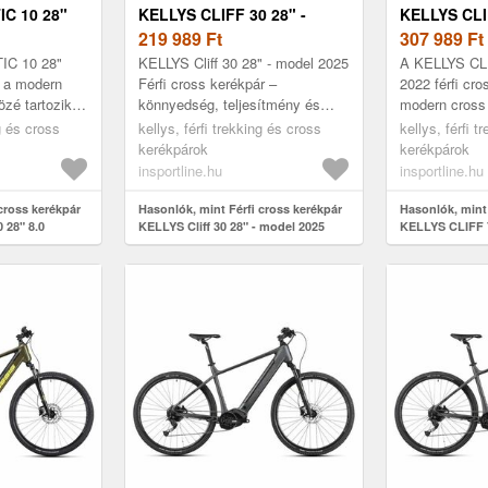
C 10 28"
KELLYS CLIFF 30 28" -
KELLYS CLIF
MODEL 2025
219 989
Ft
MODELL 20
307 989
Ft
IC 10 28"
KELLYS Cliff 30 28" - model 2025
A KELLYS CLI
r a modern
Férfi cross kerékpár –
2022 férfi cro
özé tartozik
könnyedség, teljesítmény és
modern cross
tt KELLYS
kényelem egyben! A KELLYS
tartozik, min
ng és cross
kellys, férfi trekking és cross
kellys, férfi 
umínium
Crosslite 6061 ötvözetű
Crosslite 6061
kerékpárok
kerékpárok
alumínium váz...
a...
insportline.hu
insportline.hu
cross kerékpár
Hasonlók, mint Férfi cross kerékpár
Hasonlók, mint 
28" 8.0
KELLYS Cliff 30 28" - model 2025
KELLYS CLIFF 7