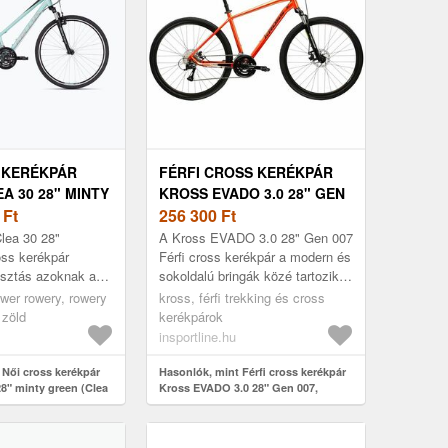
 KERÉKPÁR
FÉRFI CROSS KERÉKPÁR
A 30 28" MINTY
KROSS EVADO 3.0 28" GEN
A 30 28" 86262)
0
Ft
007, WANDA
256 300
Ft
GUMIABRONCSOK, 16
Clea 30 28"
A Kross EVADO 3.0 28" Gen 007
FOKOZATÚ SHIMANO
oss kerékpár
Férfi cross kerékpár a modern és
asztás azoknak a
sokoldalú bringák közé tartozik,
VÁLTÓRENDSZER,
sokoldalú kerékpárt
amely a könnyű, speciális
ower rowery, rowery
SUNTOUR TELESZKÓPOS
kross, férfi trekking és cross
önböző útviszonyok
Aluminium Lite váznak és ...
 zöld
kerékpárok
VILLA
insportline.hu
 Női cross kerékpár
Hasonlók, mint Férfi cross kerékpár
28" minty green (Clea
Kross EVADO 3.0 28" Gen 007,
Wanda gumiabroncsok, 16 fokozatú
Shimano váltórendszer, Suntour
teleszkópos villa