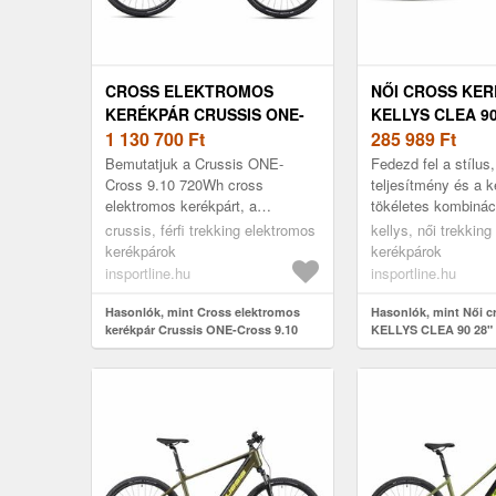
CROSS ELEKTROMOS
NŐI CROSS KE
KERÉKPÁR CRUSSIS ONE-
KELLYS CLEA 90
CROSS 9.10 720WH 28" -
1 130 700
Ft
285 989
Ft
2025
Bemutatjuk a Crussis ONE-
Fedezd fel a stílus,
Cross 9.10 720Wh cross
teljesítmény és a 
elektromos kerékpárt, a
tökéletes kombináci
belépődet a féktelen
KELLYS CLEA 90 28
crussis, férfi trekking elektromos
kellys, női trekking
kerékpározás világába! A
kerékpárral! A ker
kerékpárok
kerékpárok
tökéletes e-bike sportos keré...
KELLYS Cros...
insportline.hu
insportline.hu
Hasonlók, mint Cross elektromos
Hasonlók, mint Női c
kerékpár Crussis ONE-Cross 9.10
KELLYS CLEA 90 28" 
720Wh 28" - 2025