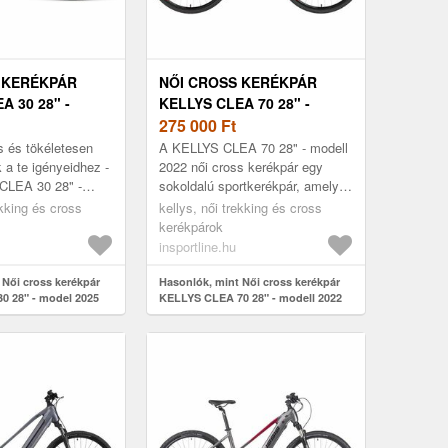
 KERÉKPÁR
NŐI CROSS KERÉKPÁR
A 30 28" -
KELLYS CLEA 70 28" -
5
MODELL 2022
275 000
Ft
s és tökéletesen
A KELLYS CLEA 70 28" - modell
 a te igényeidhez -
2022 női cross kerékpár egy
CLEA 30 28" -
sokoldalú sportkerékpár, amely
i cross kerékpár.
bármilyen felületre alkalmas. A
ekking és cross
kellys, női trekking és cross
góúttal rendel...
Kellys Crosslite Lady váz ...
kerékpárok
insportline.hu
 Női cross kerékpár
Hasonlók, mint Női cross kerékpár
0 28" - model 2025
KELLYS CLEA 70 28" - modell 2022