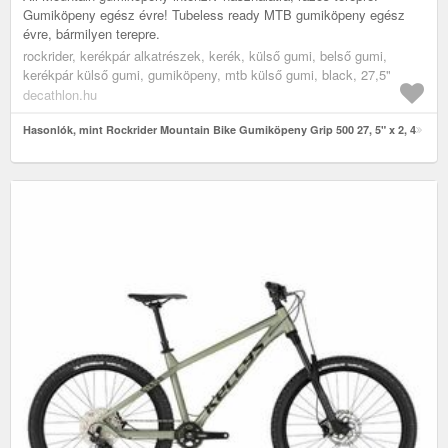
Gumiköpeny egész évre! Tubeless ready MTB gumiköpeny egész
évre, bármilyen terepre.
rockrider, kerékpár alkatrészek, kerék, külső gumi, belső gumi,
kerékpár külső gumi, gumiköpeny, mtb külső gumi, black, 27,5"
decathlon.hu
Hasonlók, mint Rockrider Mountain Bike Gumiköpeny Grip 500 27, 5" x 2, 4