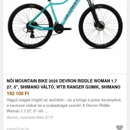
NŐI MOUNTAIN BIKE 2025 DEVRON RIDDLE WOMAN 1.7
27, 5", SHIMANO VÁLTÓ, WTB RANGER GUMIK, SHIMANO
MT200 HIDRAULIKUS TÁRCSAFÉKEK
192 100
Ft
Hagyd magad mögött az aszfaltot – ez a bringa a poros ösvényeket,
a kavicsos utakat és a szabadságot szereti! A Devron Riddle
Woman 1.7 27, 5" női ...
devron, mountain bike 27,5"
insportline.hu