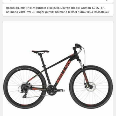
Hasonlók, mint Női mountain bike 2025 Devron Riddle Woman 1.7 27, 5",
Shimano váltó, WTB Ranger gumik, Shimano MT200 hidraulikus tárcsafékek