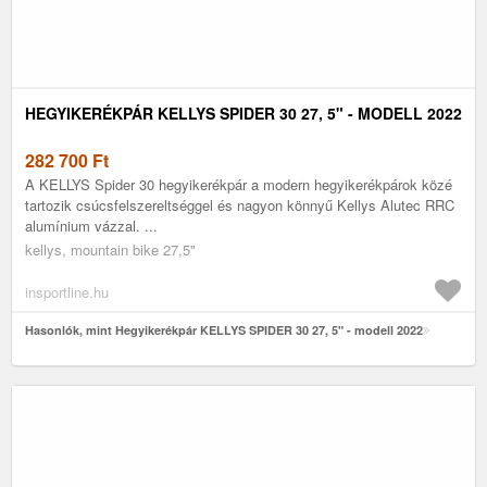
HEGYIKERÉKPÁR KELLYS SPIDER 30 27, 5" - MODELL 2022
282 700
Ft
A KELLYS Spider 30 hegyikerékpár a modern hegyikerékpárok közé
tartozik csúcsfelszereltséggel és nagyon könnyű Kellys Alutec RRC
alumínium vázzal. ...
kellys, mountain bike 27,5"
insportline.hu
Hasonlók, mint Hegyikerékpár KELLYS SPIDER 30 27, 5" - modell 2022