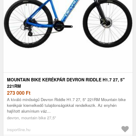
MOUNTAIN BIKE KERÉKPÁR DEVRON RIDDLE H1.7 27, 5"
221RM
273 000
Ft
A kiváló minőségű Devron Riddle H1.7 27, 5" 221RM Mountain bike
kerékpár kiemelkedő tulajdonságokkal rendelkezik. Az enyhén
hajlított alumínium váz...
devron, mountain bike 27,5"
insportline.hu