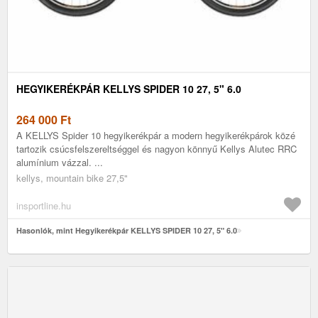
HEGYIKERÉKPÁR KELLYS SPIDER 10 27, 5" 6.0
264 000
Ft
A KELLYS Spider 10 hegyikerékpár a modern hegyikerékpárok közé
tartozik csúcsfelszereltséggel és nagyon könnyű Kellys Alutec RRC
alumínium vázzal. ...
kellys, mountain bike 27,5"
insportline.hu
Hasonlók, mint Hegyikerékpár KELLYS SPIDER 10 27, 5" 6.0