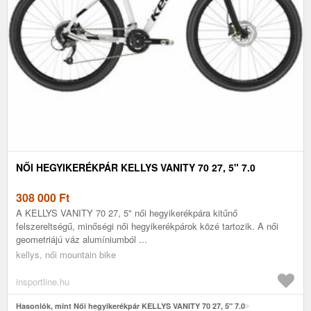
NŐI HEGYIKERÉKPÁR KELLYS VANITY 70 27, 5" 7.0
308 000
Ft
A KELLYS VANITY 70 27, 5" női hegyikerékpára kitűnő
felszereltségű, minőségi női hegyikerékpárok közé tartozik. A női
geometriájú váz alumíniumból ...
kellys, női mountain bike
insportline.hu
Hasonlók, mint Női hegyikerékpár KELLYS VANITY 70 27, 5" 7.0