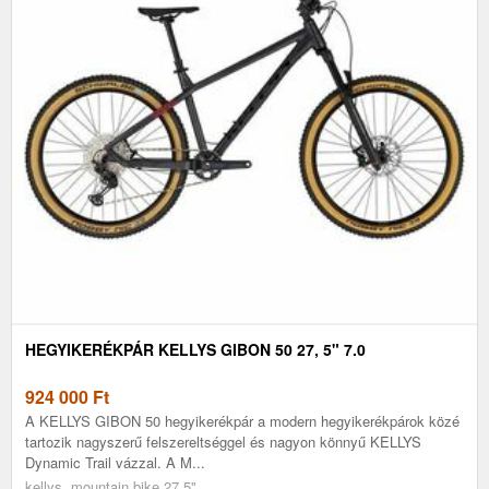
HEGYIKERÉKPÁR KELLYS GIBON 50 27, 5" 7.0
924 000
Ft
A KELLYS GIBON 50 hegyikerékpár a modern hegyikerékpárok közé
tartozik nagyszerű felszereltséggel és nagyon könnyű KELLYS
Dynamic Trail vázzal. A M...
kellys, mountain bike 27,5"