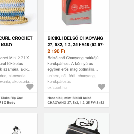
 CURL CROCHET
BICIKLI BELSŐ CHAOYANG
X BODY
27, 5X2, 1 2, 25 FV48 (52 57-
RAL (CROCHET
584) 27, 5
2 190
Ft
 X BODY 03KWSB)
chet Mini 2.7 l X
Belső cső Chaoyang márkájú
ural tökéletes
kerékpárhoz. A könnyű és
k számára, akik
egyben erős mag optimális
tílusos megoldást
teljesítményt biztosít. A Cyclo
odne, akcesoria
unisex, női, férfi, chaoyang,
ndennapi haszná...
duša ellenáll a fagynak és a
owanie, akcesoria
kerékpározás
túlmeleg...
owanie torba,
exisport.hu
 Táska Rip Curl
Hasonlók, mint Bicikli belső
7 l X Body
CHAOYANG 27, 5x2, 1 2, 25 FV48 (52
ochet Mini 2.7 l X
57-584) 27, 5