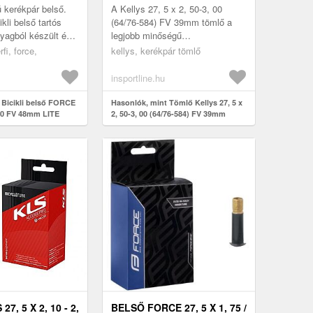
 kerékpár belső.
A Kellys 27, 5 x 2, 50-3, 00
ikli belső tartós
(64/76-584) FV 39mm tömlő a
nyagból készült és
legjobb minőségű
 maximális
butilkaucsukból készült. Hosszú
rfi, force,
kellys, kerékpár tömlő
 vezetés közben...
távú légnyomásstabilitást és
nagy átszúrá...
insportline.hu
 Bicikli belső FORCE
Hasonlók, mint Tömlő Kellys 27, 5 x
, 40 FV 48mm LITE
2, 50-3, 00 (64/76-584) FV 39mm
7, 5 X 2, 10 - 2,
BELSŐ FORCE 27, 5 X 1, 75 /