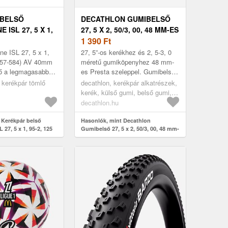
 BELSŐ
DECATHLON GUMIBELSŐ
 ISL 27, 5 X 1,
27, 5 X 2, 50/3, 00, 48 MM-ES
0/57-584) AV
PRESTA SZELEPPEL
1 390
Ft
SZÚ TÁVÚ
e ISL 27, 5 x 1,
27, 5”-os kerékhez és 2, 5-3, 0
S, MAGAS
0/57-584) AV 40mm
méretű gumiköpenyhez 48 mm-
ső a legmagasabb
es Presta szeleppel. Gumibelső
ÁLLÓSÁG
lgumiból készült.
27, 5” kerékhez és 27, 5 x 2, 50-
l, kerékpár tömlő
decathlon, kerékpár alkatrészek,
égnyomás-stabi...
27, 5 x 3, 00 méretű gum...
kerék, külső gumi, belső gumi,
belső gumi, egy méret
decathlon.hu
 Kerékpár belső
Hasonlók, mint Decathlon
 27, 5 x 1, 95-2, 125
Gumibelső 27, 5 x 2, 50/3, 00, 48 mm-
 40mm, hosszú távú
es Presta szeleppel
as átszúrásállóság