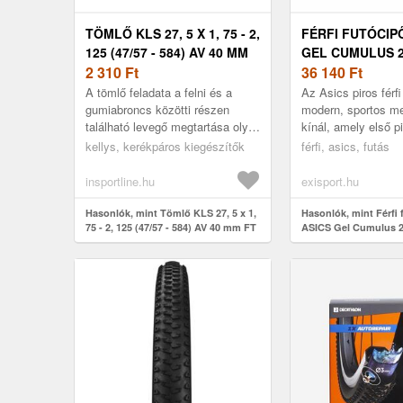
TÖMLŐ KLS 27, 5 X 1, 75 - 2,
FÉRFI FUTÓCIP
125 (47/57 - 584) AV 40 MM
GEL CUMULUS 2
FT
2 310
Ft
RED WHITE
36 140
Ft
A tömlő feladata a felni és a
Az Asics piros férfi
gumiabroncs közötti részen
modern, sportos me
található levegő megtartása oly
kínál, amely első pi
módon, hogy biztos, mégis
magára vonzza a te
kellys, kerékpáros kiegészítők
férfi, asics, futás
rugalmas kapcsolatot
Lélegző hálós fels
biztosítson...
biztos...
insportline.hu
exisport.hu
Hasonlók, mint Tömlő KLS 27, 5 x 1,
Hasonlók, mint Férfi 
75 - 2, 125 (47/57 - 584) AV 40 mm FT
ASICS Gel Cumulus 2
white