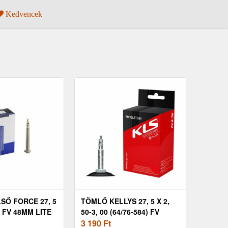
Kedvencek
LSŐ FORCE 27, 5
TÖMLŐ KELLYS 27, 5 X 2,
40 FV 48MM LITE
50-3, 00 (64/76-584) FV
39MM
3 190
Ft