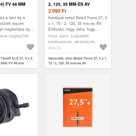
84) FV 48 MM
2, 125, 35 MM-ES AV
2 090
Ft
ta a felni és a
Kerékpár belső Belső Force 27, 5
özötti részen
x 1, 75 / 2, 125, 35 mm-es AV:
egő megtartása oly
Előfordul, hogy néha, hogy
biztos, mégis
amikor biciklizni kilyukadt?
páros kiegészítők
force, sport, szabadidő,
solatot
Ebben az esetben, hogy végi...
kerékpározás, alkatrészek,
gumibelsők
alza.hu
 Tömlő KLS 27, 5 x 2,
Hasonlók, mint Belső Force 27, 5 x 1,
60-584) FV 48 mm
75 / 2, 125, 35 mm-es AV