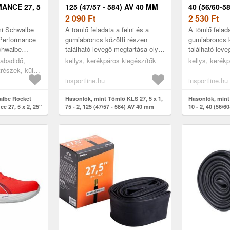
ANCE 27, 5
125 (47/57 - 584) AV 40 MM
40 (56/60-5
2 090
Ft
2 530
Ft
mi Schwalbe
A tömlő feladata a felni és a
A tömlő felada
Performance
gumiabroncs közötti részen
gumiabroncs k
Schwalbe
található levegő megtartása oly
található lev
Performance
módon, hogy biztos, mégis
módon, hogy 
zabadidő,
kellys, kerékpáros kiegészítők
kellys, kerék
méretű
rugalmas kapcsolatot
rugalmas kapc
trészek, külső
biztosítson...
biztosítson...
insportline.hu
insportline.hu
albe Rocket
Hasonlók, mint Tömlő KLS 27, 5 x 1,
Hasonlók, mint
e 27, 5 x 2, 25"
75 - 2, 125 (47/57 - 584) AV 40 mm
10 - 2, 40 (56/