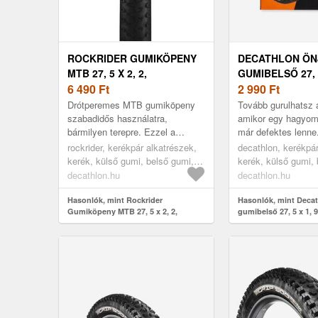
ROCKRIDER GUMIKÖPENY
DECATHLON ÖN
MTB 27, 5 X 2, 2,
GUMIBELSŐ 27, 5
DRÓTPEREMES
6 490
Ft
50, 48 MM PRES
2 990
Ft
SZELEPPEL
Drótperemes MTB gumiköpeny
Tovább gurulhatsz a
szabadidős használatra,
amikor egy hagyom
bármilyen terepre. Ezzel a
már defektes lenne
gumiköpennyel bármilyen
gumibelső 27.5x1, 
rockrider, kerékpár alkatrészek,
decathlon, kerékpár
terepen, bármilyen körülmények
50 kerékhez és gu
kerék, külső gumi, belső gumi,
kerék, külső gumi, 
között tekerhe...
P...
kerékpár külső gumi,
belső gumi, egy mé
decathlon.hu
decathlon.hu
gumiköpeny, mtb külső gumi,
egy méret
Hasonlók, mint Rockrider
Hasonlók, mint Decat
Gumiköpeny MTB 27, 5 x 2, 2,
gumibelső 27, 5 x 1, 
drótperemes
PRESTA szeleppel