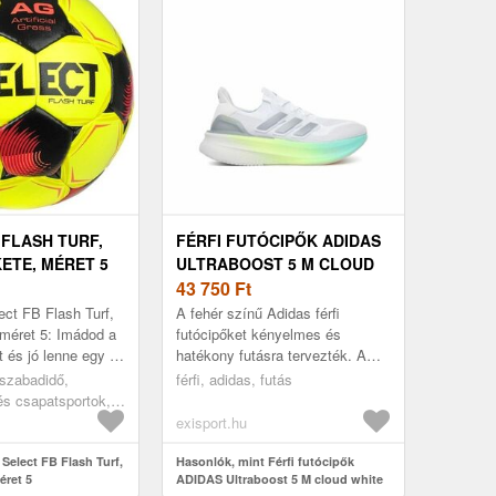
 FLASH TURF,
FÉRFI FUTÓCIPŐK ADIDAS
ETE, MÉRET 5
ULTRABOOST 5 M CLOUD
WHITE HALO SILVER FLASH
43 750
Ft
AQUA
ect FB Flash Turf,
A fehér színű Adidas férfi
 méret 5: Imádod a
futócipőket kényelmes és
 és jó lenne egy új
hatékony futásra tervezték. A
k Select futball
légáteresztő kötött felsőrész
 szabadidő,
férfi, adidas, futás
őségi ...
alkalmazkodik a láb formájához,
és csapatsportok,
és ...
bdák
exisport.hu
Select FB Flash Turf,
Hasonlók, mint Férfi futócipők
éret 5
ADIDAS Ultraboost 5 M cloud white