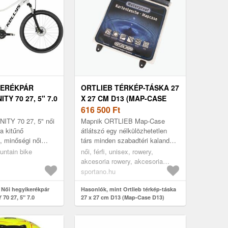
KERÉKPÁR
ORTLIEB TÉRKÉP-TÁSKA 27
TY 70 27, 5" 7.0
X 27 CM D13 (MAP-CASE
D13)
616 500
Ft
ITY 70 27, 5" női
Mapnik ORTLIEB Map-Case
a kitűnő
átlátszó egy nélkülözhetetlen
, minőségi női
társ minden szabadtéri kaland
ok közé tartozik. A
szerelmese számára, amely
untain bike
női, férfi, unisex, rowery,
jú váz alumíniumból
megvédi a térképeket és
akcesoria rowery, akcesoria
dokumentumoka...
rowery uchwyty, etui, színtelen
sportano.hu
 Női hegyikerékpár
Hasonlók, mint Ortlieb térkép-táska
70 27, 5" 7.0
27 x 27 cm D13 (Map-Case D13)