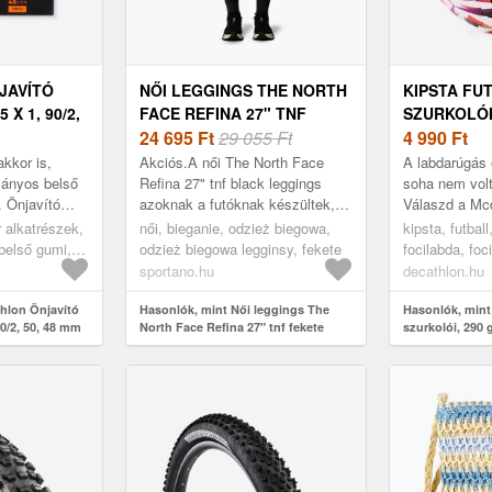
JAVÍTÓ
NŐI LEGGINGS THE NORTH
KIPSTA FU
 X 1, 90/2,
FACE REFINA 27" TNF
SZURKOLÓI,
TA
FEKETE (REFINA 27"
24 695
Ft
29 055 Ft
MCDONALD 
4 990
Ft
NF0A8918JK31)
X-LIGHT 26
kkor is,
Akciós.A női The North Face
A labdarúgás 
ányos belső
Refina 27" tnf black leggings
soha nem volt
. Önjavító
azoknak a futóknak készültek,
Válaszd a Mcd
90 - 27.5x2,
akik maximális kényelmet és
szurkolói lab
 alkatrészek,
női, bieganie, odzież biegowa,
kipsta, futball
miköpenyhez
támogatást keresnek edzés
puha labdarúg
belső gumi,
odzież biegowa legginsy, fekete
focilabda, foc
közben. A mo...
ret
márka szerint,
sportano.hu
decathlon.hu
white/orange,
hlon Önjavító
Hasonlók, mint Női leggings The
Hasonlók, mint 
90/2, 50, 48 mm
North Face Refina 27" tnf fekete
szurkolói, 290 
(Refina 27" NF0A8918JK31)
Graphic X-Ligh