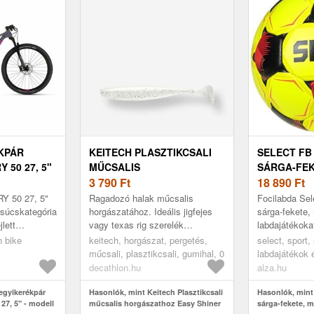
KPÁR
KEITECH PLASZTIKCSALI
SELECT FB
 50 27, 5"
MŰCSALIS
SÁRGA-FEK
HORGÁSZATHOZ EASY
3 790
Ft
18 890
Ft
SHINER 5, SIGHT FLASH
 50 27, 5"
Ragadozó halak műcsalis
Focilabda Sel
csúcskategória
horgászatához. Ideális jigfejes
sárga-fekete,
jlett
vagy texas rig szerelék
labdajátékokat
kerékpárok
kötéséhez. Természetes kalmár
labda? A reme
n bike
keitech, horgászat, pergetés,
select, sport,
Dynamic KLC
aromával.
labda egy min
műcsali, plasztikcsali, gumihal, 0
labdajátékok 
futball, focila
decathlon.hu
alza.hu
egyikerékpár
Hasonlók, mint Keitech Plasztikcsali
Hasonlók, mint 
7, 5" - modell
műcsalis horgászathoz Easy Shiner
sárga-fekete, m