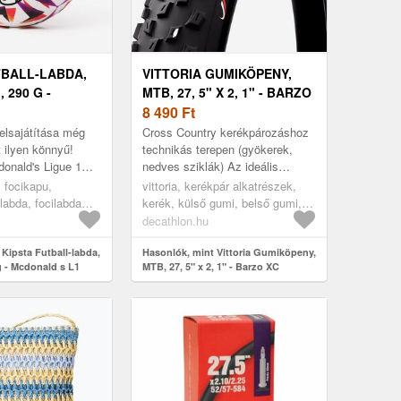
TBALL-LABDA,
VITTORIA GUMIKÖPENY,
 290 G -
MTB, 27, 5" X 2, 1" - BARZO
S L1 GRAPHIC
XC
8 490
Ft
/27
elsajátítása még
Cross Country kerékpározáshoz
 ilyen könnyű!
technikás terepen (gyökerek,
onald's Ligue 1
nedves sziklák) Az ideális
dát! A könnyed és
gumiköpeny technikás terepre
, focikapu,
vittoria, kerékpár alkatrészek,
ás élményéért. É...
ilabda, focilabda
kerék, külső gumi, belső gumi,
 kipsta focilabda,
kerékpár külső gumi,
decathlon.hu
 5
gumiköpeny, mtb külső gumi,
Kipsta Futball-labda,
egy méret
Hasonlók, mint Vittoria Gumiköpeny,
g - Mcdonald s L1
MTB, 27, 5" x 2, 1" - Barzo XC
t 26/27