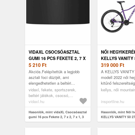
VIDAXL CSOCSÓASZTAL
NŐI HEGYIKERÉ
GUMI 16 PCS FEKETE 2, 7 X
KELLYS VANITY 5
2, 7 X 1, 3 CM TPE
5 210
Ft
319 000
Ft
Akciós.Felépítettük a legjobb
A KELLYS VANITY 5
asztali foci düzijét, ami
modell 2022 női he
elengedhetetlen a beltéri
kitűnő felszereltsé
játékodhoz. Kiváló minőségű
női hegyikerékpáro
vidaxl, fekete, sportszerek,
kellys, női mountai
műanyagból készült, így tartós
tartozik. A női geom
beltéri játékok, csocsó,
és stílusos i...
csocsóasztal alkatrészek és
vidaxl.hu
insportline.hu
kellékek
Hasonlók, mint vidaXL Csocsóasztal
Hasonlók, mint Női h
gumi 16 pcs Fekete 2, 7 x 2, 7 x 1, 3
KELLYS VANITY 50 27,
cm TPE