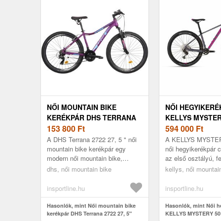
NŐI MOUNTAIN BIKE
NŐI HEGYIKERÉ
KERÉKPÁR DHS TERRANA
KELLYS MYSTERY
2722 27, 5"
153 800
Ft
- MODELL 2023
594 000
Ft
A DHS Terrana 2722 27, 5 " női
A KELLYS MYSTERY
mountain bike kerékpár egy
női hegyikerékpár 
modern női mountain bike,
az első osztályú, fe
gazdag felszereltséggel és
felszereltségű női 
dhs, női mountain bike
kellys, női mountai
alumínium vázzal, 6061
között. A Kellys 
könnyűfém ötv...
kö...
insportline.hu
insportline.hu
Hasonlók, mint Női mountain bike
Hasonlók, mint Női h
kerékpár DHS Terrana 2722 27, 5"
KELLYS MYSTERY 50 2