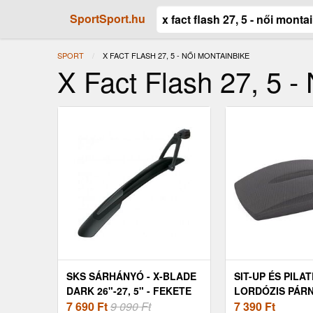
SportSport.hu
SPORT
JELENLEGI:
X FACT FLASH 27, 5 - NŐI MONTAINBIKE
X Fact Flash 27, 5 -
SKS SÁRHÁNYÓ - X-BLADE
SIT-UP ÉS PILA
DARK 26"-27, 5" - FEKETE
LORDÓZIS PÁRNA
7 690
Ft
9 090 Ft
27 X 7, 5 CM - B
7 390
Ft