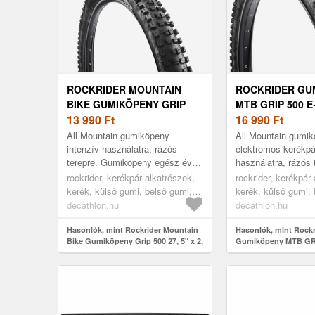
ROCKRIDER MOUNTAIN
ROCKRIDER GU
BIKE GUMIKÖPENY GRIP
MTB GRIP 500 E+ 
500 27, 5" X 2, 4
13 990
Ft
6
16 990
Ft
All Mountain gumiköpeny
All Mountain gumi
intenzív használatra, rázós
elektromos kerékpá
terepre. Gumiköpeny egész évre!
használatra, rázós 
Tubeless ready MTB gumiköpeny
Gumiköpeny egész 
rockrider, kerékpár alkatrészek,
rockrider, kerékpár
egész évre, bármilyen terepre.
Strapabíró és rendk
kerék, külső gumi, belső gumi,
kerék, külső gumi, 
teljesítményt ...
kerékpár külső gumi,
kerékpár külső gum
decathlon.hu
decathlon.hu
gumiköpeny, mtb külső gumi,
gumiköpeny, mtb k
black, 27,5"
Hasonlók, mint Rockrider Mountain
black, 27,5"
Hasonlók, mint Rockr
Bike Gumiköpeny Grip 500 27, 5" x 2,
Gumiköpeny MTB GRIP
4
x 2, 6