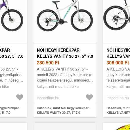
KPÁR
NŐI HEGYIKERÉKPÁR
NŐI HEGYI
0 27, 5" 7.0
KELLYS VANITY 30 27, 5" 7.0
KELLYS VANI
280 500
Ft
308 000
Ft
0 27, 5" -
A KELLYS VANITY 30 27, 5" -
A KELLYS VAN
gyikerékpár a
modell 2022 női hegyikerékpár a
hegyikerékpár
gű, minőségi
kitűnő felszereltségű, minőségi
felszereltségű
k közé
női hegyikerékpárok közé
hegyikerékpár
n bike
kellys, női mountain bike
kellys, női mo
etriájú vá...
tartozik. A női geometriájú vá...
női geometriá
...
insportline.hu
insportline.hu
egyikerékpár
Hasonlók, mint Női hegyikerékpár
Hasonlók, mint
 5" 7.0
KELLYS VANITY 30 27, 5" 7.0
KELLYS VANITY 