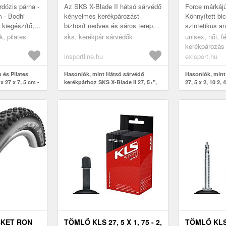
rdózis párna -
Az SKS X-Blade II hátsó sárvédő
Force márkájú
m - Bodhi
kényelmes kerékpározást
Könnyített bic
 kiegészítő,
biztosít nedves és sáros terepen
szintetikus a
 a jóga- vagy
is. Az univerzális rögzítőkarnak
segít elérni a
, pilates
sks, kerékpár sárvédők
unisex, női, fé
.
köszönhetően könnyen rögz...
teljesítményt
kerékpározás
insportline.hu
exisport.hu
 és Pilates
Hasonlók, mint Hátsó sárvédő
Hasonlók, mint
x 27 x 7, 5 cm -
kerékpárhoz SKS X-Blade II 27, 5+",
27, 5 x 2, 10 2
28", 29"
KET RON
TÖMLŐ KLS 27, 5 X 1, 75 - 2,
TÖMLŐ KLS 2