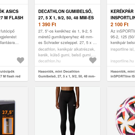
ŐK ASICS
DECATHLON GUMIBELSŐ,
KERÉKPÁR
7 M FLASH
27, 5 X 1, 9/2, 50, 48 MM-ES
INSPORTLINE
SCHRADER SZELEPPEL
1 390
Ft
95-2, 125 (5
2 100
Ft
40MM, HOS
 futócipő
27, 5”-os kerékhez és 1, 9-2, 5
Az inSPORTlin
STABILITÁ
gjelenést
méretű gumiköpenyhez 48 mm-
95-2, 125 (5
llantásra
es Schrader szeleppel. 27, 5 x 1,
kerékpár bel
ÁTSZÚRÁS
kintetet.
9 -27, 5 x 2, 5 autó szelepes
minőségű buti
decathlon, kerékpár alkatrészek,
insportline is
őrésze
gumibelső 27, 5 colos kü...
Hosszú távú l
kerék, külső gumi, belső gumi,
belső gumi
decathlon.hu
insportline.hu
futócipők
Hasonlók, mint Decathlon
Hasonlók, mint
7 M flash red
Gumibelső, 27, 5 x 1, 9/2, 50, 48 mm-
inSPORTline ISL
es Schrader szeleppel
(50/57-584) AV
stabilitás, mag