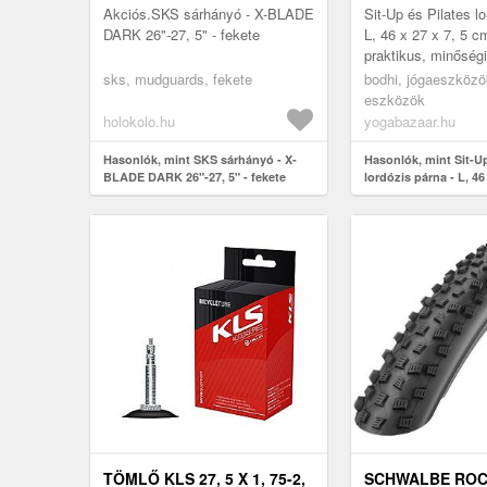
Akciós.SKS sárhányó - X-BLADE
Sit-Up és Pilates lo
DARK 26"-27, 5" - fekete
L, 46 x 27 x 7, 5 c
praktikus, minőségi
amely jól támogatja
sks, mudguards, fekete
bodhi, jógaeszközök
pilates gyakorlást..
eszközök
holokolo.hu
yogabazaar.hu
Hasonlók, mint SKS sárhányó - X-
Hasonlók, mint Sit-Up
BLADE DARK 26"-27, 5" - fekete
lordózis párna - L, 46 
Bodhi
TÖMLŐ KLS 27, 5 X 1, 75-2,
SCHWALBE ROC