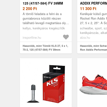
125 (47/57-584) FV 39MM
ADDIX PERFORM
2 200
Ft
X 2, 25"
11 300
Ft
A tömlő feladata a felni és a
Kerékpár külső gu
gumiabroncs közötti részen
Rocket Ron Addix 
található levegő megtartása oly
27, 5 x 2, 25": A 
módon, hogy biztos, mégis
Rocket Ron Addix 
kellys, kerékpáros kiegészítők
schwalbe, sport, s
rugalmas kapcsolatot
egy 27, 5 x 2, 25" 
kerékpározás, alka
biztosítson...
mountai...
gumik
insportline.hu
alza.hu
Hasonlók, mint Tömlő KLS 27, 5 x 1,
Hasonlók, mint Schw
75-2, 125 (47/57-584) FV 39mm
Ron Addix Performanc