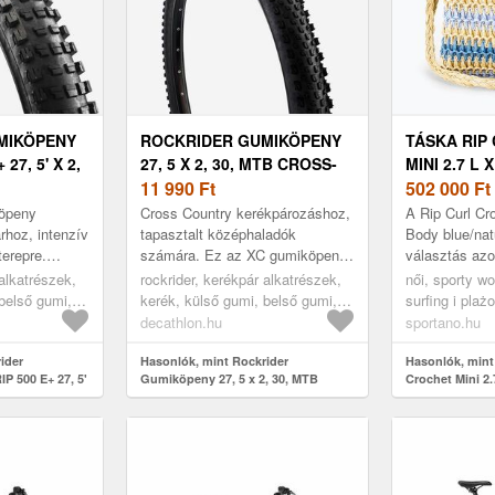
MIKÖPENY
ROCKRIDER GUMIKÖPENY
TÁSKA RIP
27, 5' X 2,
27, 5 X 2, 30, MTB CROSS-
MINI 2.7 L 
COUNTRY XC - FAST 500
11 990
Ft
BLUE/NATU
502 000
Ft
MINI 2.7 L
köpeny
Cross Country kerékpározáshoz,
A Rip Curl Cro
rhoz, intenzív
tapasztalt középhaladók
Body blue/nat
terepre.
számára. Ez az XC gumiköpeny
választás azo
évre!
maximálisan visszaadja az
kompakt és s
 alkatrészek,
rockrider, kerékpár alkatrészek,
női, sporty w
ívüli
energiádat, segítve a
keresnek a mi
belső gumi,
kerék, külső gumi, belső gumi,
surfing i plaż
hatékonyságot a...
i,
kerékpár külső gumi,
surfing i plaż
decathlon.hu
sportano.hu
ülső gumi,
gumiköpeny, mtb külső gumi,
plecak, kék
ider
black, 27,5"
Hasonlók, mint Rockrider
Hasonlók, mint
 500 E+ 27, 5'
Gumiköpeny 27, 5 x 2, 30, MTB
Crochet Mini 2.
cross-country XC - Fast 500
blue/natural (Cr
Body 03KWSB)