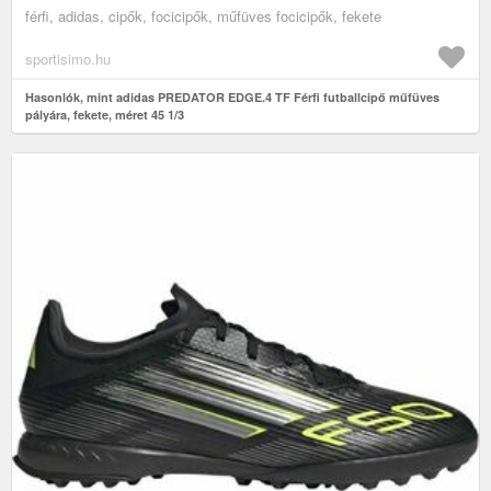
férfi, adidas, cipők, focicipők, műfüves focicipők, fekete
sportisimo.hu
Hasonlók, mint adidas PREDATOR EDGE.4 TF Férfi futballcipő műfüves
pályára, fekete, méret 45 1/3