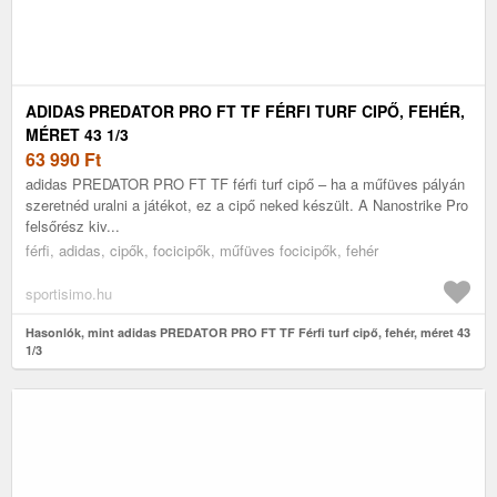
ADIDAS PREDATOR PRO FT TF FÉRFI TURF CIPŐ, FEHÉR,
MÉRET 43 1/3
63 990
Ft
adidas PREDATOR PRO FT TF férfi turf cipő – ha a műfüves pályán
szeretnéd uralni a játékot, ez a cipő neked készült. A Nanostrike Pro
felsőrész kiv...
férfi, adidas, cipők, focicipők, műfüves focicipők, fehér
sportisimo.hu
Hasonlók, mint adidas PREDATOR PRO FT TF Férfi turf cipő, fehér, méret 43
1/3