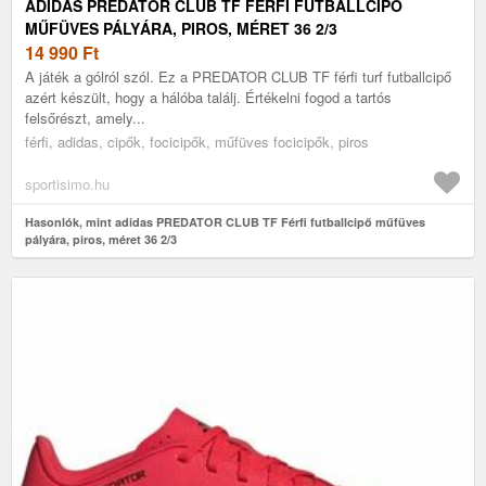
ADIDAS PREDATOR CLUB TF FÉRFI FUTBALLCIPŐ
MŰFÜVES PÁLYÁRA, PIROS, MÉRET 36 2/3
14 990
Ft
A játék a gólról szól. Ez a PREDATOR CLUB TF férfi turf futballcipő
azért készült, hogy a hálóba találj. Értékelni fogod a tartós
felsőrészt, amely...
férfi, adidas, cipők, focicipők, műfüves focicipők, piros
sportisimo.hu
Hasonlók, mint adidas PREDATOR CLUB TF Férfi futballcipő műfüves
pályára, piros, méret 36 2/3