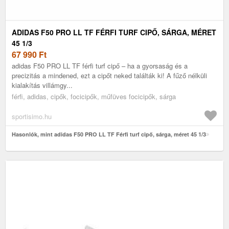
ADIDAS F50 PRO LL TF FÉRFI TURF CIPŐ, SÁRGA, MÉRET
45 1/3
67 990
Ft
adidas F50 PRO LL TF férfi turf cipő – ha a gyorsaság és a
precizitás a mindened, ezt a cipőt neked találták ki! A fűző nélküli
kialakítás villámgy...
férfi, adidas, cipők, focicipők, műfüves focicipők, sárga
sportisimo.hu
Hasonlók, mint adidas F50 PRO LL TF Férfi turf cipő, sárga, méret 45 1/3