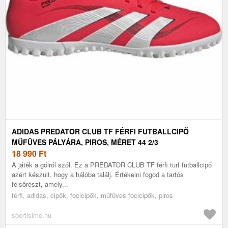
ADIDAS PREDATOR CLUB TF FÉRFI FUTBALLCIPŐ
MŰFÜVES PÁLYÁRA, PIROS, MÉRET 44 2/3
18 990
Ft
A játék a gólról szól. Ez a PREDATOR CLUB TF férfi turf futballcipő
azért készült, hogy a hálóba találj. Értékelni fogod a tartós
felsőrészt, amely...
férfi, adidas, cipők, focicipők, műfüves focicipők, piros
sportisimo.hu