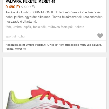
PÁLYÁRA, FEKETE, MÉRET 45
9 490
Ft
9 990 Ft
Akciós.Az Umbro FORMATION II TF férfi műfüves cipő edzésre és
hobbi játékra egyaránt alkalmas. Tartós felsőrészének köszönhetően
hosszabb élettartamú.
férfi, umbro, cipők, focicipők, műfüves focicipők, fekete
sportisimo.hu
Hasonlók, mint Umbro FORMATION II TF Férfi futballcipő műfüves pályára,
fekete, méret 45