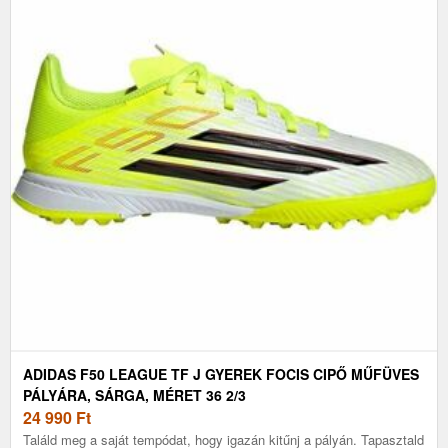
ADIDAS F50 LEAGUE TF J GYEREK FOCIS CIPŐ MŰFÜVES
PÁLYÁRA, SÁRGA, MÉRET 36 2/3
24 990
Ft
Találd meg a saját tempódat, hogy igazán kitűnj a pályán. Tapasztald