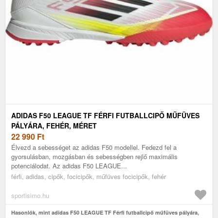
ADIDAS F50 LEAGUE TF FÉRFI FUTBALLCIPŐ MŰFÜVES
PÁLYÁRA, FEHÉR, MÉRET
22 990
Ft
Élvezd a sebességet az adidas F50 modellel. Fedezd fel a
gyorsulásban, mozgásban és sebességben rejlő maximális
potenciálodat. Az adidas F50 LEAGUE...
férfi, adidas, cipők, focicipők, műfüves focicipők, fehér
sportisimo.hu
Hasonlók, mint adidas F50 LEAGUE TF Férfi futballcipő műfüves pályára,