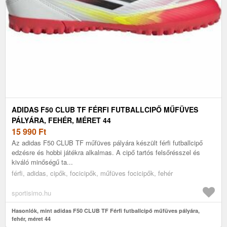
ADIDAS F50 CLUB TF FÉRFI FUTBALLCIPŐ MŰFÜVES
PÁLYÁRA, FEHÉR, MÉRET 44
15 990
Ft
Az adidas F50 CLUB TF műfüves pályára készült férfi futballcipő
edzésre és hobbi játékra alkalmas. A cipő tartós felsőrésszel és
kiváló minőségű ta...
férfi, adidas, cipők, focicipők, műfüves focicipők, fehér
sportisimo.hu
Hasonlók, mint adidas F50 CLUB TF Férfi futballcipő műfüves pályára,
fehér, méret 44