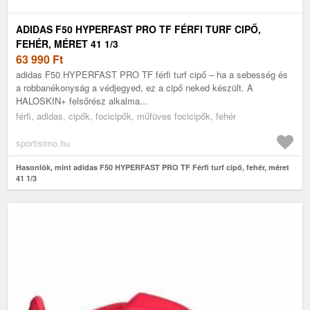
ADIDAS F50 HYPERFAST PRO TF FÉRFI TURF CIPŐ,
FEHÉR, MÉRET 41 1/3
63 990
Ft
adidas F50 HYPERFAST PRO TF férfi turf cipő – ha a sebesség és
a robbanékonyság a védjegyed, ez a cipő neked készült. A
HALOSKIN+ felsőrész alkalma...
férfi, adidas, cipők, focicipők, műfüves focicipők, fehér
sportisimo.hu
Hasonlók, mint adidas F50 HYPERFAST PRO TF Férfi turf cipő, fehér, méret
41 1/3