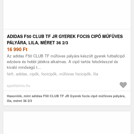
ADIDAS F50 CLUB TF JR GYEREK FOCIS CIPŐ MŰFÜVES
PÁLYÁRA, LILA, MÉRET 36 2/3
16 990
Ft
Az adidas F50 CLUB TF műfüves pályára készült gyerek futballcipő
edzésre és hobbi játékra alkalmas. A cipő tartós felsőrésszel és
kiváló minőségű t...
férfi, adidas, cipők, focicipők, műfüves focicipők, lila
sportisimo.hu
Hasonlók, mint adidas F50 CLUB TF JR Gyerek focis cipő műfüves pályára,
lila, méret 36 2/3