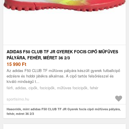
ADIDAS F50 CLUB TF JR GYEREK FOCIS CIPŐ MŰFÜVES
PÁLYÁRA, FEHÉR, MÉRET 36 2/3
15 990
Ft
Az adidas F50 CLUB TF műfüves pályára készült gyerek futballcipő
edzésre és hobbi játékra alkalmas. A cipő tartós felsőrésszel és
kiváló minőségű t...
férfi, adidas, cipők, focicipők, műfüves focicipők, fehér
sportisimo.hu
Hasonlók, mint adidas F50 CLUB TF JR Gyerek focis cipő műfüves pályára,
fehér, méret 36 2/3