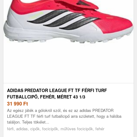
ADIDAS PREDATOR LEAGUE FT TF FÉRFI TURF
FUTBALLCIPŐ, FEHÉR, MÉRET 43 1/3
31 990
Ft
Az egész játék a gólokról szól, és ez az adidas PREDATOR
LEAGUE FT TF férfi turf futballcipő arra született, hogy a hálóba
találjon. Teljes tökélet...
férfi, adidas, cipők, focicipők, műfüves focicipők, fehér