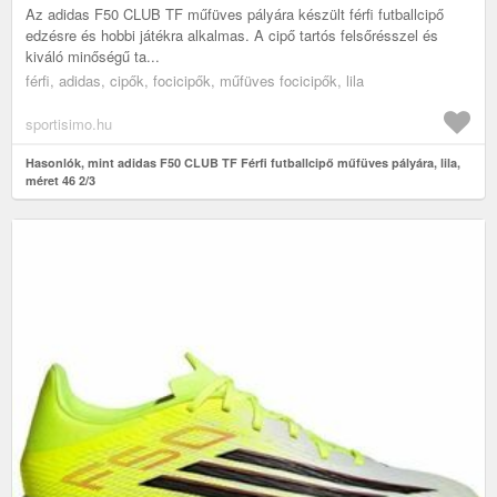
Az adidas F50 CLUB TF műfüves pályára készült férfi futballcipő
edzésre és hobbi játékra alkalmas. A cipő tartós felsőrésszel és
kiváló minőségű ta...
férfi, adidas, cipők, focicipők, műfüves focicipők, lila
sportisimo.hu
Hasonlók, mint adidas F50 CLUB TF Férfi futballcipő műfüves pályára, lila,
méret 46 2/3