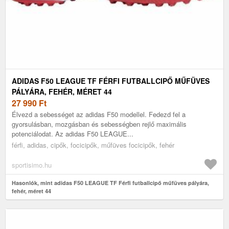
ADIDAS F50 LEAGUE TF FÉRFI FUTBALLCIPŐ MŰFÜVES
PÁLYÁRA, FEHÉR, MÉRET 44
27 990
Ft
Élvezd a sebességet az adidas F50 modellel. Fedezd fel a
gyorsulásban, mozgásban és sebességben rejlő maximális
potenciálodat. Az adidas F50 LEAGUE...
férfi, adidas, cipők, focicipők, műfüves focicipők, fehér
sportisimo.hu
Hasonlók, mint adidas F50 LEAGUE TF Férfi futballcipő műfüves pályára,
fehér, méret 44