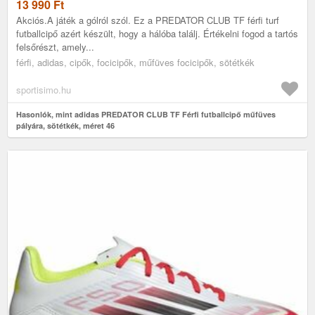
13 990
Ft
Akciós.A játék a gólról szól. Ez a PREDATOR CLUB TF férfi turf
futballcipő azért készült, hogy a hálóba találj. Értékelni fogod a tartós
felsőrészt, amely...
férfi, adidas, cipők, focicipők, műfüves focicipők, sötétkék
sportisimo.hu
Hasonlók, mint adidas PREDATOR CLUB TF Férfi futballcipő műfüves
pályára, sötétkék, méret 46