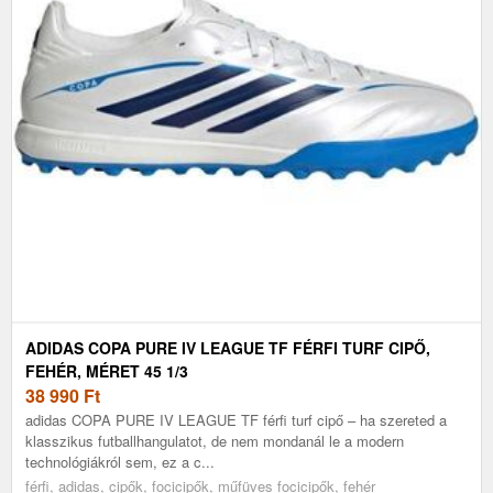
ADIDAS COPA PURE IV LEAGUE TF FÉRFI TURF CIPŐ,
FEHÉR, MÉRET 45 1/3
38 990
Ft
adidas COPA PURE IV LEAGUE TF férfi turf cipő – ha szereted a
klasszikus futballhangulatot, de nem mondanál le a modern
technológiákról sem, ez a c...
férfi, adidas, cipők, focicipők, műfüves focicipők, fehér