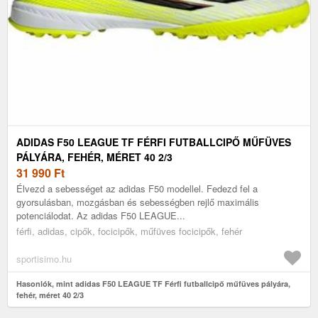
ADIDAS F50 LEAGUE TF FÉRFI FUTBALLCIPŐ MŰFÜVES
PÁLYÁRA, FEHÉR, MÉRET 40 2/3
31 990
Ft
Élvezd a sebességet az adidas F50 modellel. Fedezd fel a
gyorsulásban, mozgásban és sebességben rejlő maximális
potenciálodat. Az adidas F50 LEAGUE...
férfi, adidas, cipők, focicipők, műfüves focicipők, fehér
sportisimo.hu
Hasonlók, mint adidas F50 LEAGUE TF Férfi futballcipő műfüves pályára,
fehér, méret 40 2/3