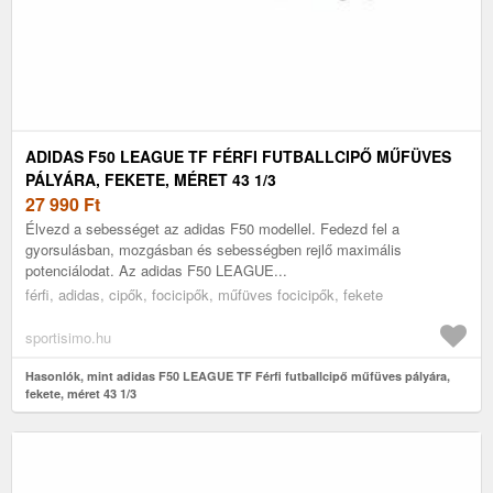
ADIDAS F50 LEAGUE TF FÉRFI FUTBALLCIPŐ MŰFÜVES
PÁLYÁRA, FEKETE, MÉRET 43 1/3
27 990
Ft
Élvezd a sebességet az adidas F50 modellel. Fedezd fel a
gyorsulásban, mozgásban és sebességben rejlő maximális
potenciálodat. Az adidas F50 LEAGUE...
férfi, adidas, cipők, focicipők, műfüves focicipők, fekete
sportisimo.hu
Hasonlók, mint adidas F50 LEAGUE TF Férfi futballcipő műfüves pályára,
fekete, méret 43 1/3