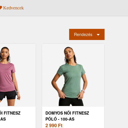
Kedvencek
Rendezés
I FITNESZ
DOMYOS NŐI FITNESZ
-AS
PÓLÓ - 100-AS
2 990
Ft