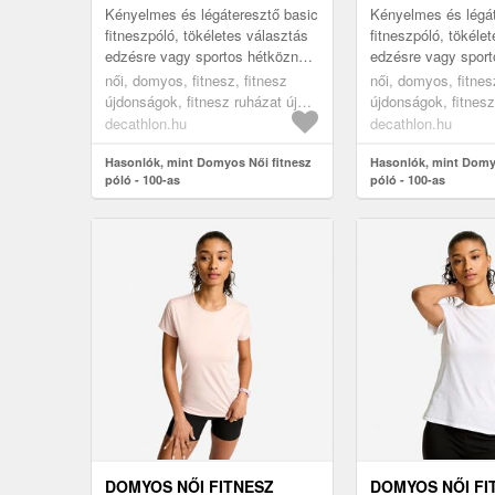
Kényelmes és légáteresztő basic
Kényelmes és légát
fitneszpóló, tökéletes választás
fitneszpóló, tökéle
edzésre vagy sportos hétköznapi
edzésre vagy sport
viseletre. Verhetetlen árú, kerek
viseletre. Verhetetl
női, domyos, fitnesz, fitnesz
női, domyos, fitnes
nyakú, rövid ujj...
nyakú, rövid ujj...
újdonságok, fitnesz ruházat új
újdonságok, fitnesz
kollekció, blue, xl
kollekció, grey, 2xl
decathlon.hu
decathlon.hu
Hasonlók, mint Domyos Női fitnesz
Hasonlók, mint Domy
póló - 100-as
póló - 100-as
DOMYOS NŐI FITNESZ
DOMYOS NŐI FI