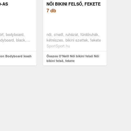
0-AS
NŐI BIKINI FELSŐ, FEKETE
7 db
örf, bodyboard,
női, o'neill, ruházat, fürdőruhák,
dyboard, black,
kétrészes, bikini szettek, fekete
SportSport.hu
lon Bodyboard leash
Összes O'Neill Női bikini felső Női
bikini felső, fekete