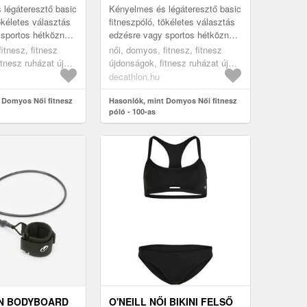
légáteresztő basic
Kényelmes és légáteresztő basic
ökéletes választás
fitneszpóló, tökéletes választás
sportos hétköznapi
edzésre vagy sportos hétköznapi
hetetlen árú, kerek
viseletre. Verhetetlen árú, kerek
itnesz, fitnesz
női, domyos, fitnesz, fitnesz
j...
nyakú, rövid ujj...
itnesz ruházat új
újdonságok, fitnesz ruházat új
ple, 2xl
kollekció, green, 2xl
decathlon.hu
 Domyos Női fitnesz
Hasonlók, mint Domyos Női fitnesz
póló - 100-as
N BODYBOARD
O'NEILL NŐI BIKINI FELSŐ