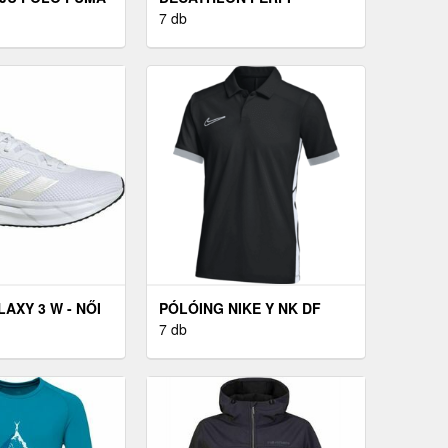
TRAINING 1/4
BOARDSHORT, HOSSZÚ
7 db
MN
SZÁRÚ, 18" - 500-AS
AXY 3 W - NŐI
PÓLÓING NIKE Y NK DF
ACD25 SS POLO
7 db