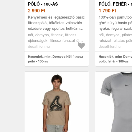
PÓLÓ - 100-AS
PÓLÓ, FEHÉR - 
2 990
Ft
1 790
Ft
Kényelmes és légáteresztő basic
100%-ban pamutból
fitneszpóló, tökéletes választás
g/m² súlyú basic pó
edzésre vagy sportos hétköznapi
nyakú, regular sza
viseletre. Verhetetlen árú, kerek
kényelmes póló am
női, domyos, fitnesz, fitnesz
női, domyos, pilates
nyakú, rövid ujj...
ruhatárad nélkülöz
újdonságok, fitnesz ruházat új
ruházat, pilates pól
l...
kollekció, pink, 2xl
3xl
decathlon.hu
decathlon.hu
Hasonlók, mint Domyos Női fitnesz
Hasonlók, mint Domy
póló - 100-as
póló, fehér - 100-as