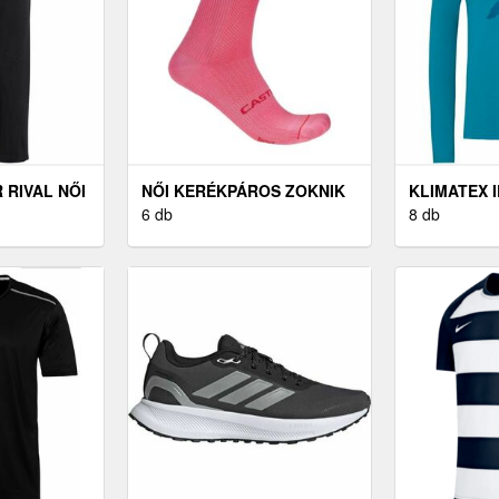
RIVAL NŐI
NŐI KERÉKPÁROS ZOKNIK
KLIMATEX I
ÁG,
CASTELLI ESPRESSO 2 W
6 db
FUNKCIONÁ
8 db
 M