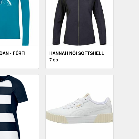
DAN - FÉRFI
HANNAH NŐI SOFTSHELL
LIS PÓLÓ
KABÁT NŐI SOFTSHELL
7 db
KABÁT, FEKETE