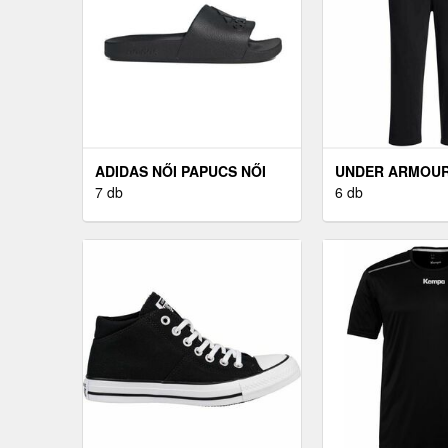
ADIDAS NŐI PAPUCS NŐI
UNDER ARMOUR 
PAPUCS, FEKETE, MÉRET
7 db
MELEGÍTŐNADR
6 db
39
FEKETE, MÉRET