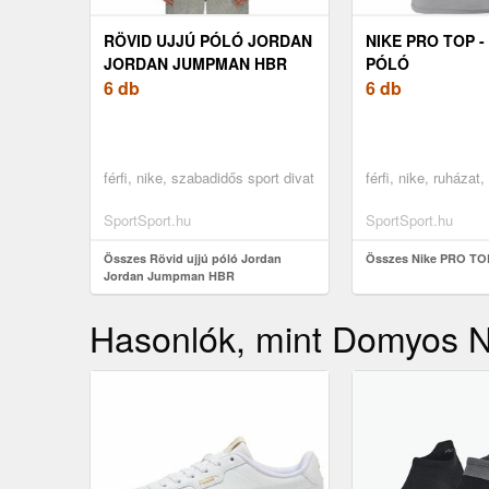
RÖVID UJJÚ PÓLÓ JORDAN
NIKE PRO TOP -
JORDAN JUMPMAN HBR
PÓLÓ
6 db
6 db
férfi, nike, szabadidős sport divat
férfi, nike, ruházat
SportSport.hu
SportSport.hu
Összes Rövid ujjú póló Jordan
Összes Nike PRO TOP 
Jordan Jumpman HBR
Hasonlók, mint Domyos Nő