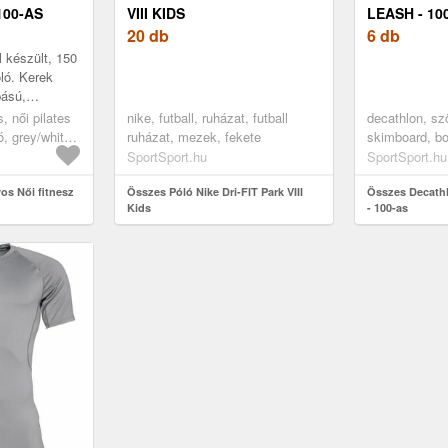
100-AS
VIII KIDS
LEASH - 10
20 db
6 db
 készült, 150
ló. Kerek
bású,
i gyorsan a
, női pilates
nike, futball, ruházat, futball
decathlon, sz
hetetlen eleme
ó, grey/white,
ruházat, mezek, fekete
skimboard, bo
egy méret
SportSport.hu
SportSport.hu
os Női fitnesz
Összes Póló Nike Dri-FIT Park VIII
Összes Decath
Kids
- 100-as