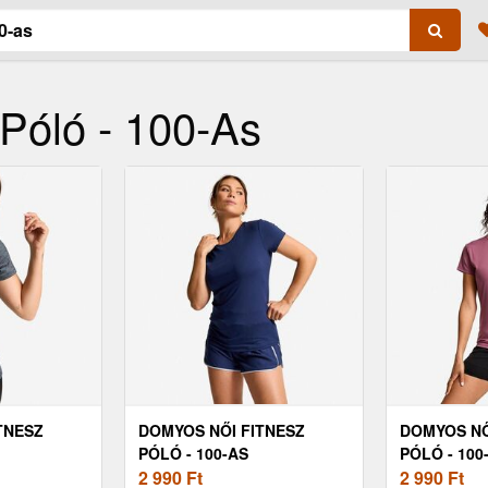
Póló - 100-As
TNESZ
DOMYOS NŐI FITNESZ
DOMYOS NŐ
PÓLÓ - 100-AS
PÓLÓ - 100
2 990
Ft
2 990
Ft