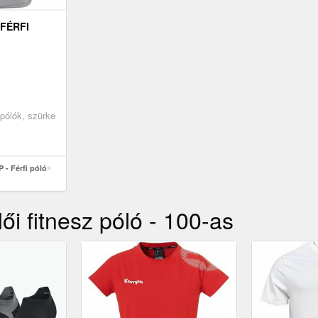
 FÉRFI
, pólók, szürke
- Férfi póló
i fitnesz póló - 100-as