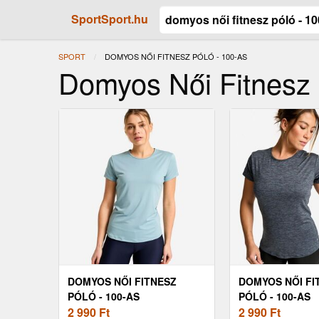
SportSport.hu
SPORT
JELENLEGI:
DOMYOS NŐI FITNESZ PÓLÓ - 100-AS
Domyos Női Fitnesz 
DOMYOS NŐI FITNESZ
DOMYOS NŐI FI
PÓLÓ - 100-AS
PÓLÓ - 100-AS
2 990
Ft
2 990
Ft