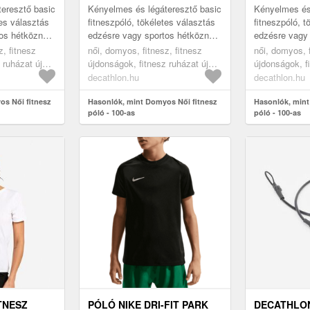
eresztő basic
Kényelmes és légáteresztő basic
Kényelmes és 
tes választás
fitneszpóló, tökéletes választás
fitneszpóló, t
os hétköznapi
edzésre vagy sportos hétköznapi
edzésre vagy 
en árú, kerek
viseletre. Verhetetlen árú, kerek
viseletre. Ver
z, fitnesz
női, domyos, fitnesz, fitnesz
női, domyos, f
nyakú, rövid ujj...
nyakú, rövid uj
 ruházat új
újdonságok, fitnesz ruházat új
újdonságok, f
kollekció, blue, 2xl
kollekció, pur
decathlon.hu
decathlon.hu
os Női fitnesz
Hasonlók, mint Domyos Női fitnesz
Hasonlók, mint
póló - 100-as
póló - 100-as
TNESZ
PÓLÓ NIKE DRI-FIT PARK
DECATHLO