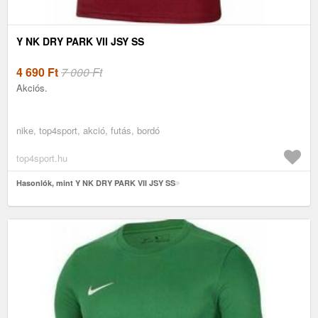
Y NK DRY PARK VII JSY SS
4 690
Ft
7 000 Ft
Akciós.
nike, top4sport, akció, futás, bordó
top4sport.hu
Hasonlók, mint Y NK DRY PARK VII JSY SS