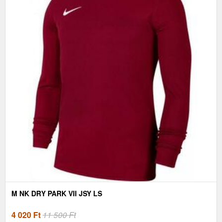
M NK DRY PARK VII JSY LS
4 020
Ft
11 500 Ft