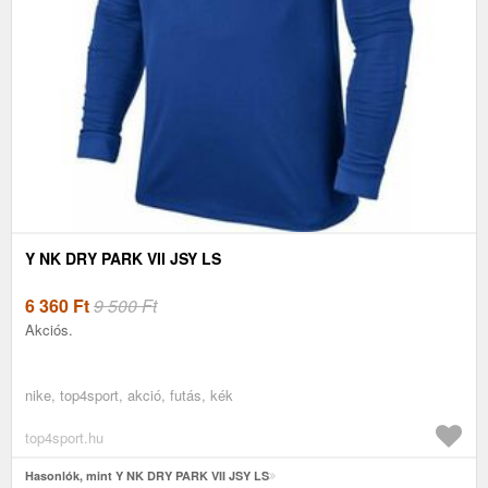
Y NK DRY PARK VII JSY LS
6 360
Ft
9 500 Ft
Akciós.
nike, top4sport, akció, futás, kék
top4sport.hu
Hasonlók, mint Y NK DRY PARK VII JSY LS