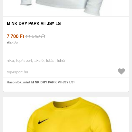
M NK DRY PARK VII JSY LS
7 700
Ft
11 500 Ft
Akciós.
nike, top4sport, akció, futás, fehér
top4sport.hu
Hasonlók, mint M NK DRY PARK VII JSY LS