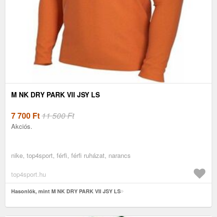
M NK DRY PARK VII JSY LS
7 700
Ft
11 500 Ft
Akciós.
nike, top4sport, férfi, férfi ruházat, narancs
top4sport.hu
Hasonlók, mint M NK DRY PARK VII JSY LS