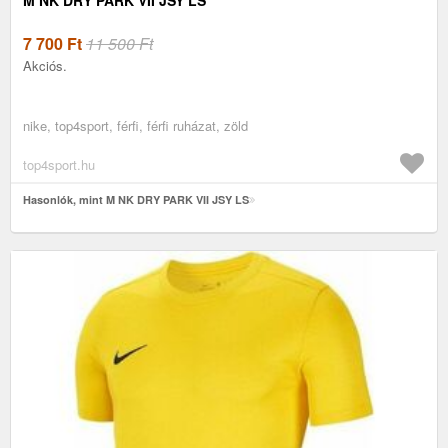
7 700
Ft
11 500 Ft
Akciós.
nike, top4sport, férfi, férfi ruházat, zöld
top4sport.hu
Hasonlók, mint M NK DRY PARK VII JSY LS