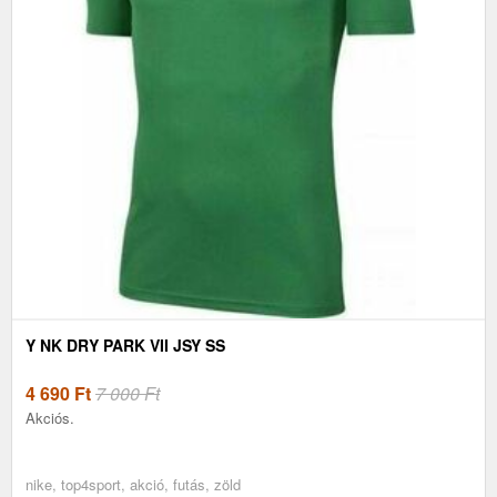
Y NK DRY PARK VII JSY SS
4 690
Ft
7 000 Ft
Akciós.
nike, top4sport, akció, futás, zöld