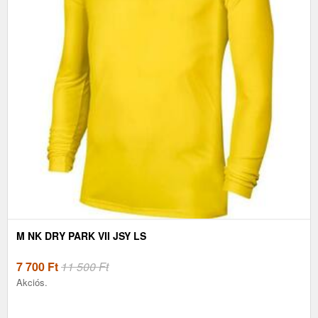
M NK DRY PARK VII JSY LS
7 700
Ft
11 500 Ft
Akciós.