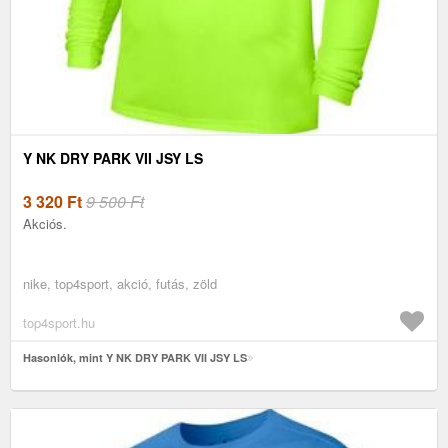
Y NK DRY PARK VII JSY LS
3 320
Ft
9 500 Ft
Akciós.
nike, top4sport, akció, futás, zöld
top4sport.hu
Hasonlók, mint Y NK DRY PARK VII JSY LS