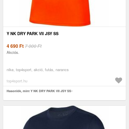
Y NK DRY PARK VII JSY SS
4 690
Ft
7 000 Ft
Akciós.
nike, top4sport, akció, futás, narancs
top4sport.hu
Hasonlók, mint Y NK DRY PARK VII JSY SS