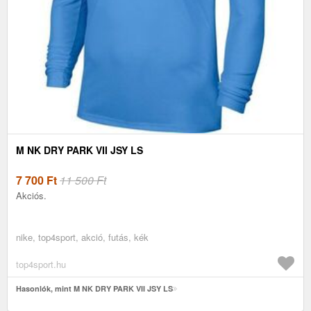
M NK DRY PARK VII JSY LS
7 700
Ft
11 500 Ft
Akciós.
nike, top4sport, akció, futás, kék
top4sport.hu
Hasonlók, mint M NK DRY PARK VII JSY LS