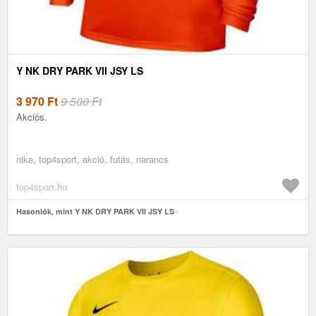
Y NK DRY PARK VII JSY LS
3 970
Ft
9 500 Ft
Akciós.
nike, top4sport, akció, futás, narancs
top4sport.hu
Hasonlók, mint Y NK DRY PARK VII JSY LS