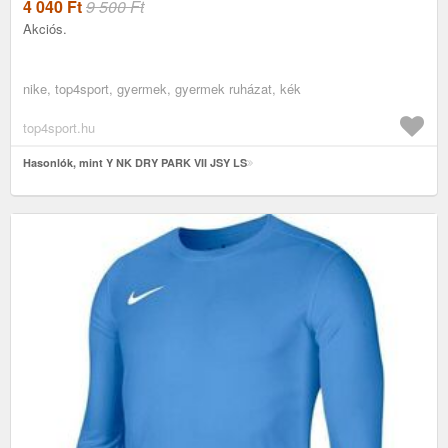
4 040
Ft
9 500 Ft
Akciós.
nike, top4sport, gyermek, gyermek ruházat, kék
top4sport.hu
Hasonlók, mint Y NK DRY PARK VII JSY LS