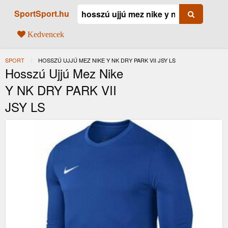
SportSport.hu
Kedvencek
SPORT
JELENLEGI:
HOSSZÚ UJJÚ MEZ NIKE Y NK DRY PARK VII JSY LS
Hosszú Ujjú Mez Nike
Y NK DRY PARK VII
JSY LS