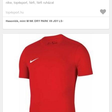
nike, top4sport, férfi, férfi ruházat
top4sport.hu
Hasonlók, mint M NK DRY PARK VII JSY LS