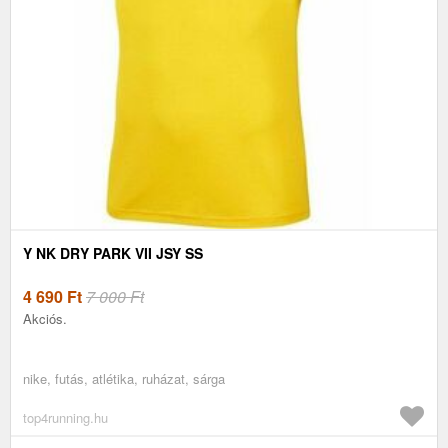
Y NK DRY PARK VII JSY SS
4 690
Ft
7 000 Ft
Akciós.
nike, futás, atlétika, ruházat, sárga
top4running.hu