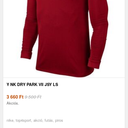
Y NK DRY PARK VII JSY LS
3 660
Ft
9 500 Ft
Akciós.
nike, top4sport, akció, futás, piros