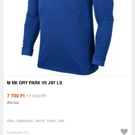
M NK DRY PARK VII JSY LS
7 700
Ft
11 500 Ft
Akciós.
nike, top4sport, akció, futás, kék
top4sport.hu