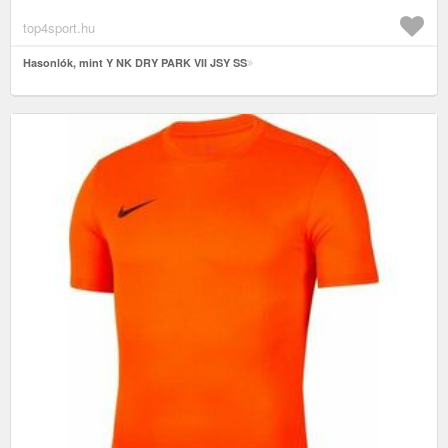
top4sport.hu
Hasonlók, mint Y NK DRY PARK VII JSY SS