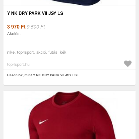
Y NK DRY PARK VII JSY LS
3 970
Ft
9 500 Ft
Akciós.
nike, top4sport, akció, futás, kék
top4sport.hu
Hasonlók, mint Y NK DRY PARK VII JSY LS