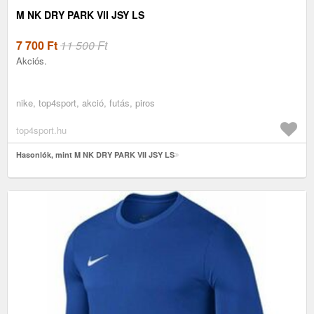
M NK DRY PARK VII JSY LS
7 700
Ft
11 500 Ft
Akciós.
nike, top4sport, akció, futás, piros
top4sport.hu
Hasonlók, mint M NK DRY PARK VII JSY LS