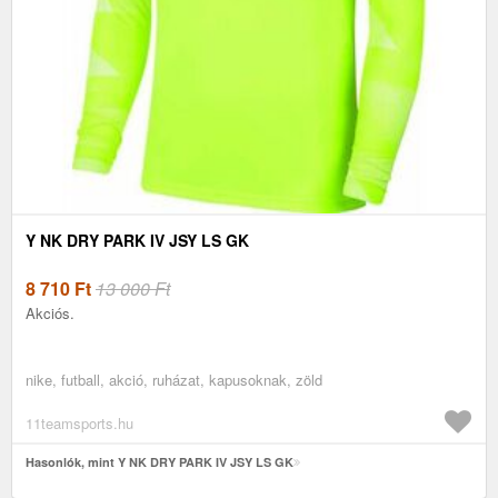
Y NK DRY PARK IV JSY LS GK
8 710
Ft
13 000 Ft
Akciós.
nike, futball, akció, ruházat, kapusoknak, zöld
11teamsports.hu
Hasonlók, mint Y NK DRY PARK IV JSY LS GK