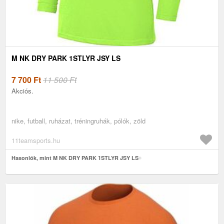
M NK DRY PARK 1STLYR JSY LS
7 700
Ft
11 500 Ft
Akciós.
nike, futball, ruházat, tréningruhák, pólók, zöld
11teamsports.hu
Hasonlók, mint M NK DRY PARK 1STLYR JSY LS