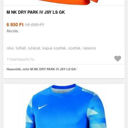
M NK DRY PARK IV JSY LS GK
6 950
Ft
16 000 Ft
Akciós.
nike, futball, ruházat, kapus szettek, szettek, narancs
11teamsports.hu
Hasonlók, mint M NK DRY PARK IV JSY LS GK