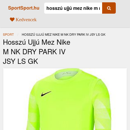
SportSport.hu
Kedvencek
SPORT
JELENLEGI:
HOSSZÚ UJJÚ MEZ NIKE M NK DRY PARK IV JSY LS GK
Hosszú Ujjú Mez Nike
M NK DRY PARK IV
JSY LS GK