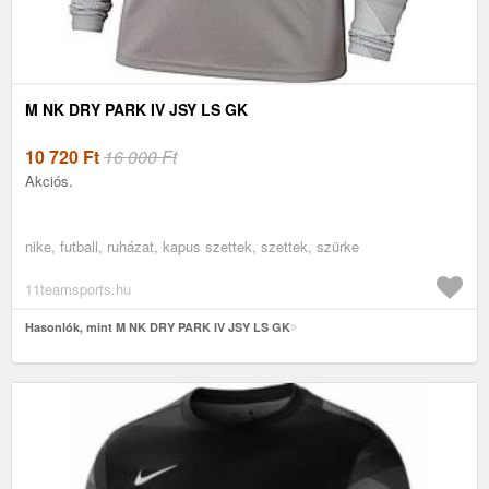
M NK DRY PARK IV JSY LS GK
10 720
Ft
16 000 Ft
Akciós.
nike, futball, ruházat, kapus szettek, szettek, szürke
11teamsports.hu
Hasonlók, mint M NK DRY PARK IV JSY LS GK