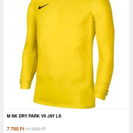
M NK DRY PARK VII JSY LS
7 700
Ft
11 500 Ft