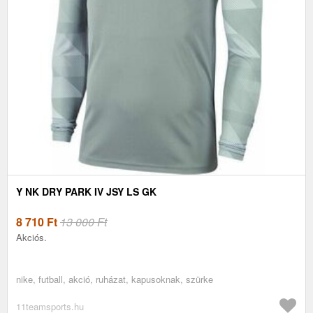
Y NK DRY PARK IV JSY LS GK
8 710
Ft
13 000 Ft
Akciós.
nike, futball, akció, ruházat, kapusoknak, szürke
11teamsports.hu