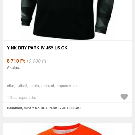
Y NK DRY PARK IV JSY LS GK
8 710
Ft
13 000 Ft
Akciós.
nike, futball, akció, ruházat, kapusoknak
11teamsports.hu
Hasonlók, mint Y NK DRY PARK IV JSY LS GK