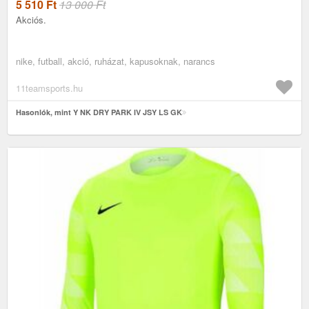
5 510
Ft
13 000 Ft
Akciós.
nike, futball, akció, ruházat, kapusoknak, narancs
11teamsports.hu
Hasonlók, mint Y NK DRY PARK IV JSY LS GK