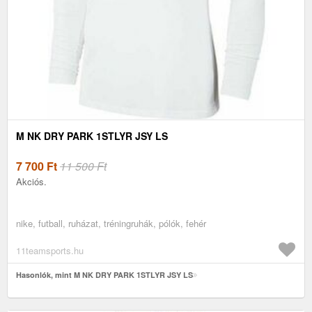
M NK DRY PARK 1STLYR JSY LS
7 700
Ft
11 500 Ft
Akciós.
nike, futball, ruházat, tréningruhák, pólók, fehér
11teamsports.hu
Hasonlók, mint M NK DRY PARK 1STLYR JSY LS