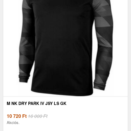
M NK DRY PARK IV JSY LS GK
10 720
Ft
16 000 Ft
Akciós.