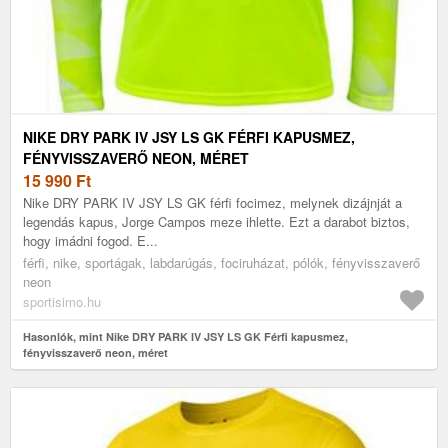
NIKE DRY PARK IV JSY LS GK FÉRFI KAPUSMEZ,
FÉNYVISSZAVERŐ NEON, MÉRET
15 990
Ft
Nike DRY PARK IV JSY LS GK férfi focimez, melynek dizájnját a
legendás kapus, Jorge Campos meze ihlette. Ezt a darabot biztos,
hogy imádni fogod. E...
férfi, nike, sportágak, labdarúgás, fociruházat, pólók, fényvisszaverő
neon
sportisimo.hu
Hasonlók, mint Nike DRY PARK IV JSY LS GK Férfi kapusmez,
fényvisszaverő neon, méret