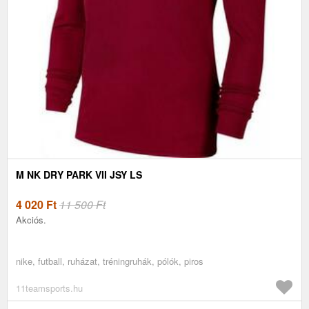
M NK DRY PARK VII JSY LS
4 020
Ft
11 500 Ft
Akciós.
nike, futball, ruházat, tréningruhák, pólók, piros
11teamsports.hu