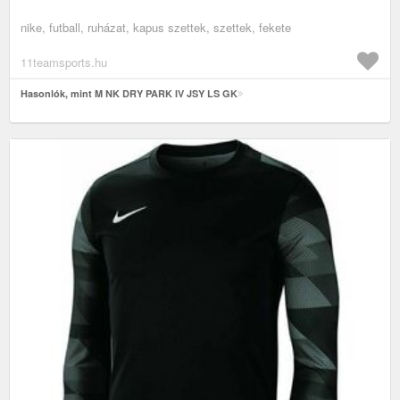
nike, futball, ruházat, kapus szettek, szettek, fekete
11teamsports.hu
Hasonlók, mint M NK DRY PARK IV JSY LS GK