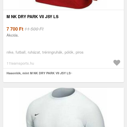
M NK DRY PARK VII JSY LS
7 700
Ft
11 500 Ft
Akciós.
nike, futball, ruházat, tréningruhák, pólók, piros
11teamsports.hu
Hasonlók, mint M NK DRY PARK VII JSY LS