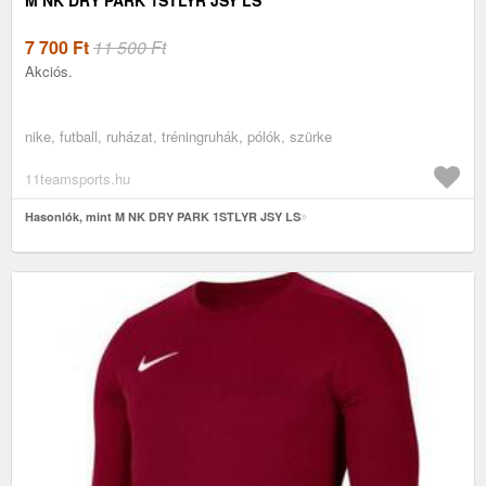
7 700
Ft
11 500 Ft
Akciós.
nike, futball, ruházat, tréningruhák, pólók, szürke
11teamsports.hu
Hasonlók, mint M NK DRY PARK 1STLYR JSY LS