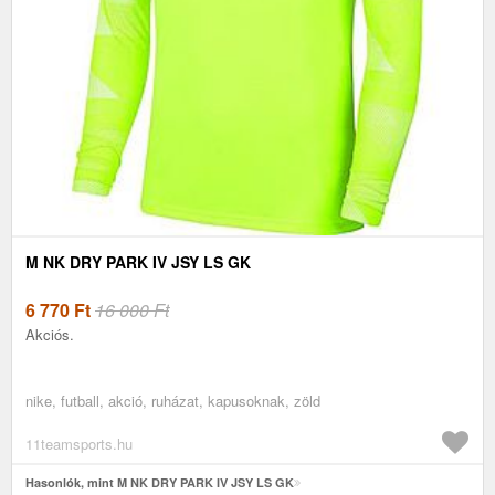
M NK DRY PARK IV JSY LS GK
6 770
Ft
16 000 Ft
Akciós.
nike, futball, akció, ruházat, kapusoknak, zöld
11teamsports.hu
Hasonlók, mint M NK DRY PARK IV JSY LS GK