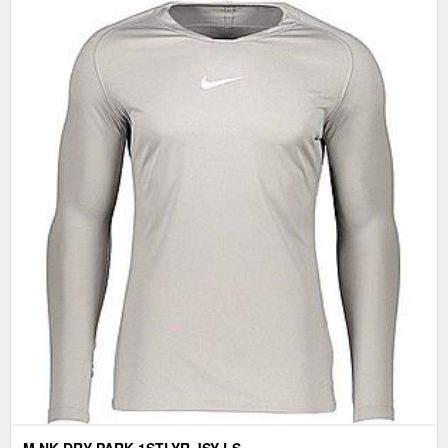
M NK DRY PARK 1STLYR JSY LS