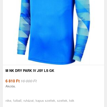
M NK DRY PARK IV JSY LS GK
6 810
Ft
16 000 Ft
Akciós.
nike, futball, ruházat, kapus szettek, szettek, kék