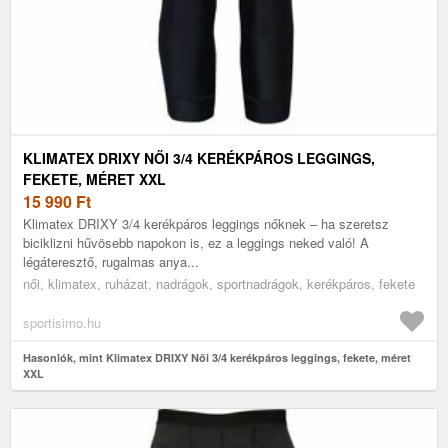
KLIMATEX DRIXY NŐI 3/4 KERÉKPÁROS LEGGINGS,
FEKETE, MÉRET XXL
15 990
Ft
Klimatex DRIXY 3/4 kerékpáros leggings nőknek – ha szeretsz
biciklizni hűvösebb napokon is, ez a leggings neked való! A
légáteresztő, rugalmas anya...
női, klimatex, ruházat, nadrágok, sportnadrágok, kerékpáros, fekete
sportisimo.hu
Hasonlók, mint Klimatex DRIXY Női 3/4 kerékpáros leggings, fekete, méret
XXL