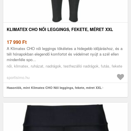
KLIMATEX CHO NŐI LEGGINGS, FEKETE, MÉRET XXL
17 990
Ft
A Klimatex CHO női leggings tökéletes a hidegebb időjáráshoz, és a
téli hónapokban elegendő komfortot és védelmet nyújt a szél ellen
mindenféle spo...
női, klimatex, ruházat, nadrágok, testhezálló nadrágok, futás, fekete
sportisimo.hu
Hasonlók, mint Klimatex CHO Női leggings, fekete, méret XXL