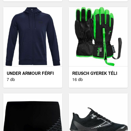
MÉRET S
UNDER ARMOUR FÉRFI
REUSCH GYEREK TÉLI
PULÓVER FÉRFI
7 db
KESZTYŰ GYEREK TÉLI
16 db
PULÓVER, SÖTÉTKÉK,
KESZTYŰ, FEKETE
MÉRET S