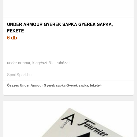
UNDER ARMOUR GYEREK SAPKA GYEREK SAPKA,
FEKETE
6 db
under armour, kiegészítők - ruházat
SportSport.hu
Összes Under Armour Gyerek sapka Gyerek sapka, fekete