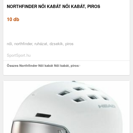
NORTHFINDER NŐI KABÁT NŐI KABÁT, PIROS
10 db
női, northfinder, ruházat, dzsekik, piros
SportSport.hu
Összes Northfinder Női kabát Női kabát, piros