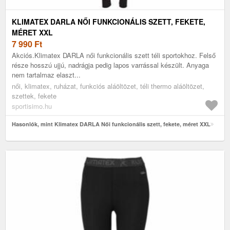
KLIMATEX DARLA NŐI FUNKCIONÁLIS SZETT, FEKETE,
MÉRET XXL
7 990
Ft
Akciós.Klimatex DARLA női funkcionális szett téli sportokhoz. Felső
része hosszú ujjú, nadrágja pedig lapos varrással készült. Anyaga
nem tartalmaz elaszt...
női, klimatex, ruházat, funkciós aláöltözet, téli thermo aláöltözet,
szettek, fekete
sportisimo.hu
Hasonlók, mint Klimatex DARLA Női funkcionális szett, fekete, méret XXL