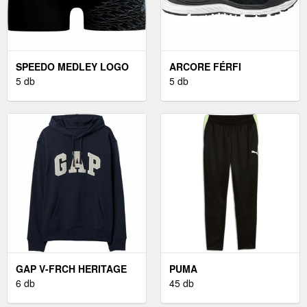
SPEEDO MEDLEY LOGO
ARCORE FÉRFI
FÉRFI ÚSZÓNADRÁG,
5 db
FUTÓCIPŐ FÉRFI
5 db
FEKETE, MÉRET
FUTÓCIPŐ, FEKETE
GAP V-FRCH HERITAGE
PUMA
LOGO FÉRFI PULÓVER,
6 db
MELEGÍTŐNADRÁG
45 db
SÖTÉTKÉK, MÉRET
FUTBALLRA