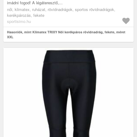
imádni fogod! A légáteresztő,...
női, klimatex, ruházat, rövidnadrágok, sportos rövidnadrágok,
kerékpározás, fekete
sportisimo.hu
Hasonlók, mint Klimatex TRIXY Női kerékpáros rövidnadrág, fekete, méret
XXL