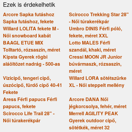
Ezek is érdekelhetik
Arcore Sapka futáshoz
Scirocco Trekking Star 28"
Sapka futáshoz, fekete
- Női túrakerékpár
Willard LOLITA fekete M -
Umbro DINIS Férfi póló,
Női snowboard kabát
fekete, méret XXL
BAAGL ETUE MIX
Lotto MALES Férfi
Tolltartó, rózsaszín, méret
szandál, khaki, méret
Kipsta Gyerek rögbi
Cressi MOON JR Junior
aláöltözet nadrág - 500-as
búvármaszk, rózsaszín,
méret
Vizicipő, tengeri cipő,
Willard LORA sötétszürke
úszócipő, fürdő cipő 40-41
XL - Női steppelt mellény
Fekete
Aress Férfi papucs Férfi
Arcore DANA Női
papucs, fekete
jégkorcsolya, fehér, méret
Scirocco Life Trail 28" -
Merrell AGILITY PEAK
Női túrakerékpár
Gyerek outdoor cipő,
sötétkék, méret 32