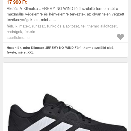
17 990
Ft
Akciós.A Klimatex JEREMY NO-WIND férfi szélálló termo alsót a
maximális védelemre és kényelemre tervezték az olyan télen végzett
tevékenységekhez, mint a ...
férfi, klimatex, ruházat, funkciós aláöltözet, téli thermo aláöltözet,
nadrágok, fekete
sportisimo.hu
Hasonlók, mint Klimatex JEREMY NO-WIND Férfi thermo szélálló alsó,
fekete, méret XXL