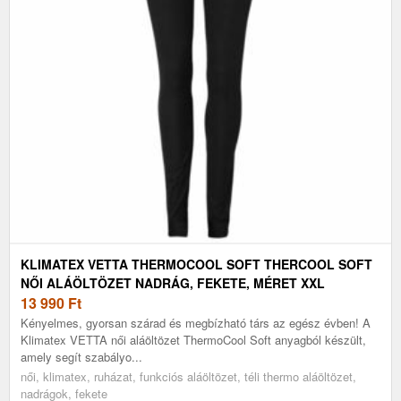
KLIMATEX VETTA THERMOCOOL SOFT THERCOOL SOFT
NŐI ALÁÖLTÖZET NADRÁG, FEKETE, MÉRET XXL
13 990
Ft
Kényelmes, gyorsan szárad és megbízható társ az egész évben! A
Klimatex VETTA női aláöltözet ThermoCool Soft anyagból készült,
amely segít szabályo...
női, klimatex, ruházat, funkciós aláöltözet, téli thermo aláöltözet,
nadrágok, fekete