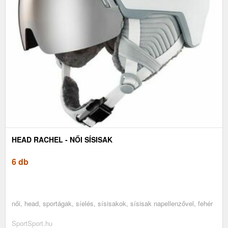
HEAD RACHEL - NŐI SÍSISAK
6 db
női, head, sportágak, síelés, sísisakok, sísisak napellenzővel, fehér
SportSport.hu