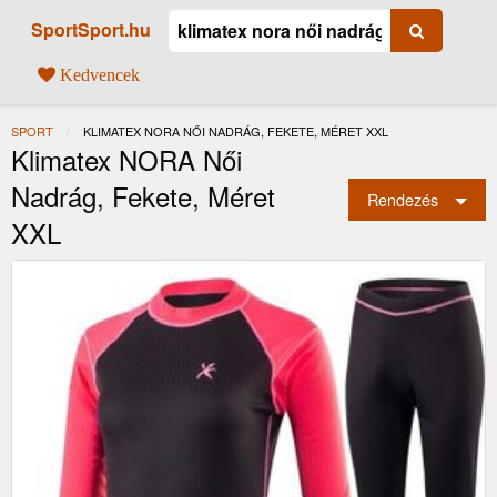
SportSport.hu
Kedvencek
SPORT
JELENLEGI:
KLIMATEX NORA NŐI NADRÁG, FEKETE, MÉRET XXL
Klimatex NORA Női
Nadrág, Fekete, Méret
Rendezés
XXL