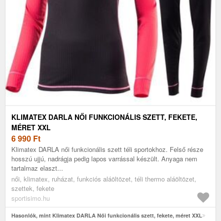
KLIMATEX DARLA NŐI FUNKCIONÁLIS SZETT, FEKETE,
MÉRET XXL
6 990
Ft
Klimatex DARLA női funkcionális szett téli sportokhoz. Felső része
hosszú ujjú, nadrágja pedig lapos varrással készült. Anyaga nem
tartalmaz elaszt...
női, klimatex, ruházat, funkciós aláöltözet, téli thermo aláöltözet,
szettek, fekete
sportisimo.hu
Hasonlók, mint Klimatex DARLA Női funkcionális szett, fekete, méret XXL