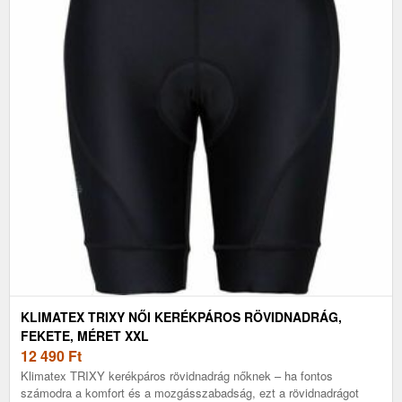
KLIMATEX TRIXY NŐI KERÉKPÁROS RÖVIDNADRÁG,
FEKETE, MÉRET XXL
12 490
Ft
Klimatex TRIXY kerékpáros rövidnadrág nőknek – ha fontos
számodra a komfort és a mozgásszabadság, ezt a rövidnadrágot