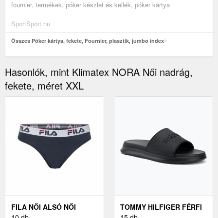
fournier, termékek, póker készlet és kellék, póker kártya
SportSport.hu
Összes Póker kártya, fekete, Fournier, plasztik, jumbo index
Hasonlók, mint Klimatex NORA Női nadrág,
fekete, méret XXL
FILA NŐI ALSÓ NŐI
TOMMY HILFIGER FÉRFI
ALSÓ, PIROS
10 db
PAPUCS FÉRFI PAPUCS,
15 db