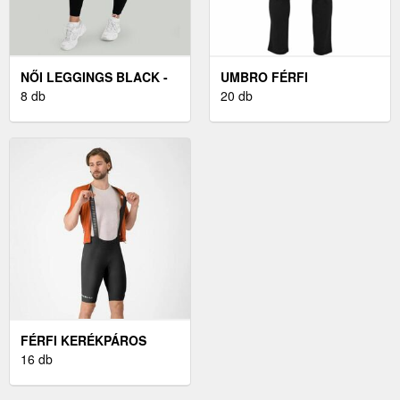
NŐI LEGGINGS BLACK -
UMBRO FÉRFI
STRIX
8 db
MELEGÍTŐNADRÁG
20 db
FÉRFI
MELEGÍTŐNADRÁG,
FEKETE
FÉRFI KERÉKPÁROS
NADRÁG CASTELLI
16 db
ESPRESSO 2