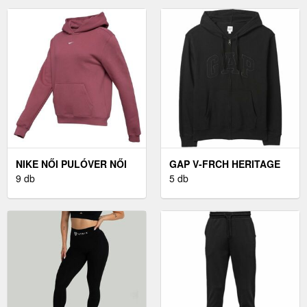
MELEGÍTŐNADRÁG
FUTBALLRA, FEKETE
NIKE NŐI PULÓVER NŐI
GAP V-FRCH HERITAGE
PULÓVER, RÓZSASZÍN
9 db
LOGO FÉRFI PULÓVER,
5 db
FEKETE, MÉRET