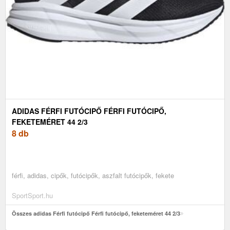
ADIDAS FÉRFI FUTÓCIPŐ FÉRFI FUTÓCIPŐ,
FEKETEMÉRET 44 2/3
8 db
férfi, adidas, cipők, futócipők, aszfalt futócipők, fekete
SportSport.hu
Összes adidas Férfi futócipő Férfi futócipő, feketeméret 44 2/3