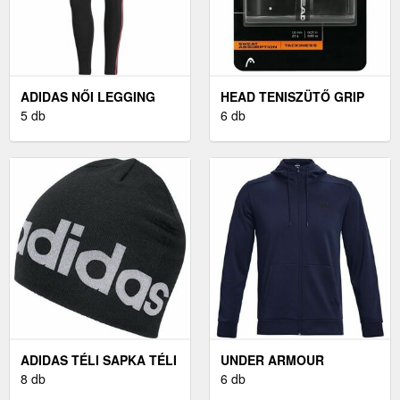
ADIDAS NŐI LEGGING
HEAD TENISZÜTŐ GRIP
NŐI LEGGING, FEKETE
5 db
TENISZÜTŐ GRIP,
6 db
FEKETE
ADIDAS TÉLI SAPKA TÉLI
UNDER ARMOUR
SAPKA, FEKETE
8 db
ARMOUR FLEECE FÉRFI
6 db
PULÓVER, SÖTÉTKÉK,