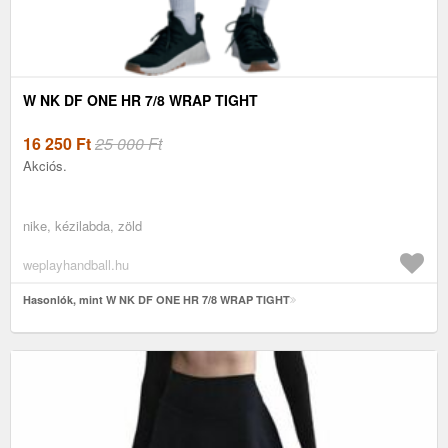
W NK DF ONE HR 7/8 WRAP TIGHT
16 250
Ft
25 000 Ft
Akciós.
nike, kézilabda, zöld
weplayhandball.hu
Hasonlók, mint W NK DF ONE HR 7/8 WRAP TIGHT