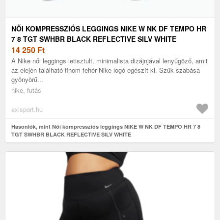
NŐI KOMPRESSZIÓS LEGGINGS NIKE W NK DF TEMPO HR
7 8 TGT SWHBR BLACK REFLECTIVE SILV WHITE
14 250
Ft
A Nike női leggings letisztult, minimalista dizájnjával lenyűgöző, amit
az elején található finom fehér Nike logó egészít ki. Szűk szabása
gyönyörű...
nike, futás
exisport.hu
Hasonlók, mint Női kompressziós leggings NIKE W NK DF TEMPO HR 7 8
TGT SWHBR BLACK REFLECTIVE SILV WHITE