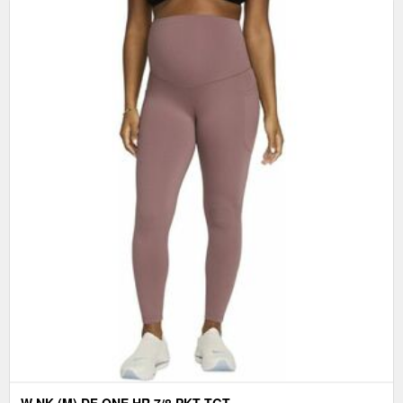
W NK (M) DF ONE HR 7/8 PKT TGT