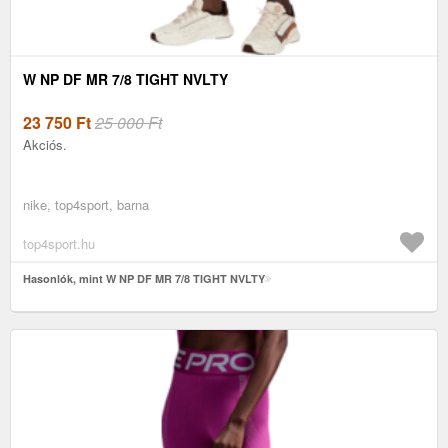
W NP DF MR 7/8 TIGHT NVLTY
23 750
Ft
25 000 Ft
Akciós.
nike, top4sport, barna
top4sport.hu
Hasonlók, mint W NP DF MR 7/8 TIGHT NVLTY