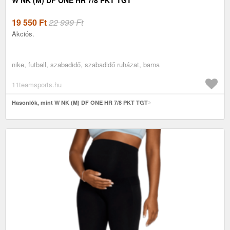
19 550
Ft
22 999 Ft
Akciós.
nike, futball, szabadidő, szabadidő ruházat, barna
11teamsports.hu
Hasonlók, mint W NK (M) DF ONE HR 7/8 PKT TGT