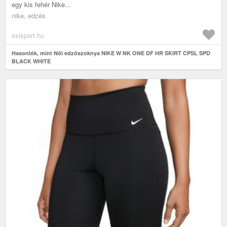
egy kis fehér Nike...
nike, edzés
exisport.hu
Hasonlók, mint Női edzőszoknya NIKE W NK ONE DF HR SKIRT CPSL SPD
BLACK WHITE