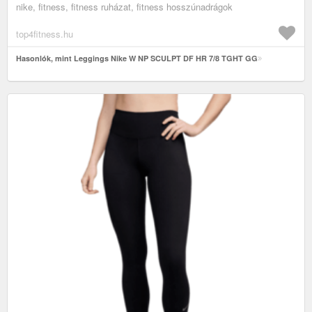
nike, fitness, fitness ruházat, fitness hosszúnadrágok
top4fitness.hu
Hasonlók, mint Leggings Nike W NP SCULPT DF HR 7/8 TGHT GG