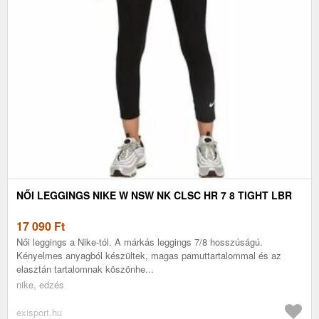
NŐI LEGGINGS NIKE W NSW NK CLSC HR 7 8 TIGHT LBR
17 090
Ft
Női leggings a Nike-tól. A márkás leggings 7/8 hosszúságú.
Kényelmes anyagból készültek, magas pamuttartalommal és az
elasztán tartalomnak köszönhe...
nike, edzés
exisport.hu