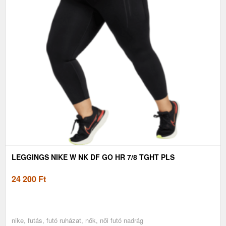
LEGGINGS NIKE W NK DF GO HR 7/8 TGHT PLS
24 200
Ft
nike, futás, futó ruházat, nők, női futó nadrág