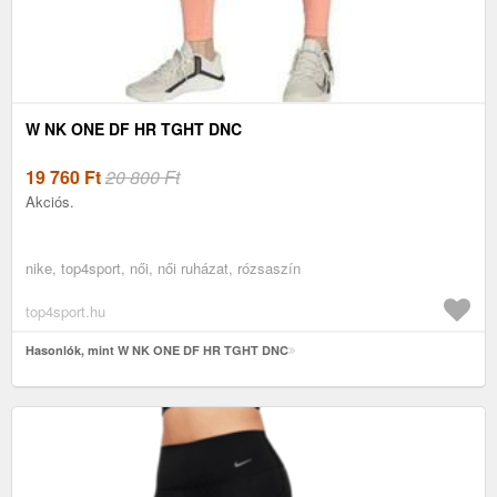
W NK ONE DF HR TGHT DNC
19 760
Ft
20 800 Ft
Akciós.
nike, top4sport, női, női ruházat, rózsaszín
top4sport.hu
Hasonlók, mint W NK ONE DF HR TGHT DNC