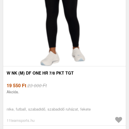
W NK (M) DF ONE HR 7/8 PKT TGT
19 550
Ft
23 000 Ft
Akciós.
nike, futball, szabadidő, szabadidő ruházat, fekete
11teamsports.hu