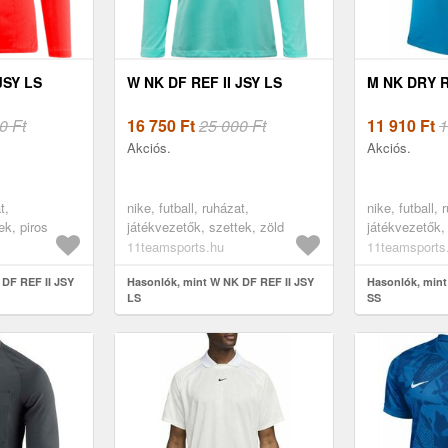
JSY LS
W NK DF REF II JSY LS
M NK DRY R
0 Ft
16 750
Ft
25 000 Ft
11 910
Ft
1
Akciós.
Akciós.
t,
nike, futball, ruházat,
nike, futball, 
ek, piros
játékvezetők, szettek, zöld
játékvezetők,
11teamsports.hu
11teamsports
 DF REF II JSY
Hasonlók, mint W NK DF REF II JSY
Hasonlók, min
LS
SS