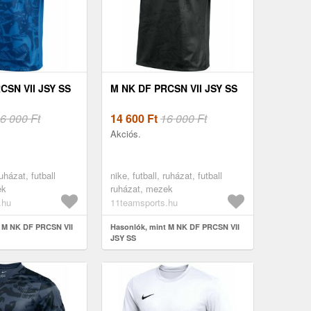
CSN VII JSY SS
M NK DF PRCSN VII JSY SS
6 000 Ft
14 600
Ft
16 000 Ft
Akciós.
ruházat, futball
nike, futball, ruházat, futball
ek
ruházat, mezek
.hu
11teamsports.hu
t M NK DF PRCSN VII
Hasonlók, mint M NK DF PRCSN VII
JSY SS