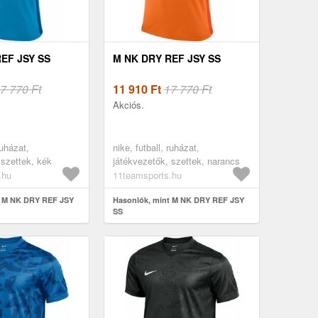
EF JSY SS
M NK DRY REF JSY SS
7 770 Ft
11 910
Ft
17 770 Ft
Akciós.
ruházat,
nike, futball, ruházat,
 szettek, kék
játékvezetők, szettek, narancs
.hu
11teamsports.hu
t M NK DRY REF JSY
Hasonlók, mint M NK DRY REF JSY
SS