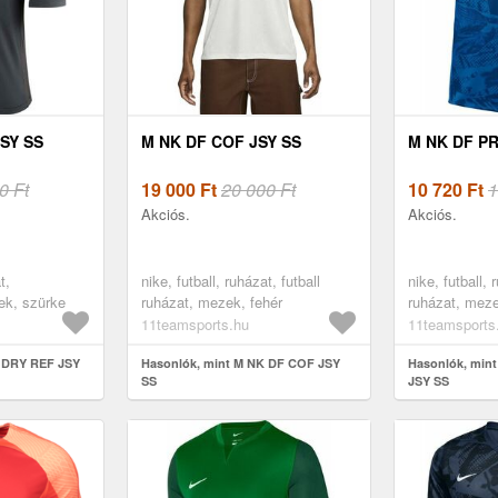
SY SS
M NK DF COF JSY SS
M NK DF PR
0 Ft
19 000
Ft
20 000 Ft
10 720
Ft
1
Akciós.
Akciós.
t,
nike, futball, ruházat, futball
nike, futball, 
ek, szürke
ruházat, mezek, fehér
ruházat, mez
11teamsports.hu
11teamsports
K DRY REF JSY
Hasonlók, mint M NK DF COF JSY
Hasonlók, min
SS
JSY SS