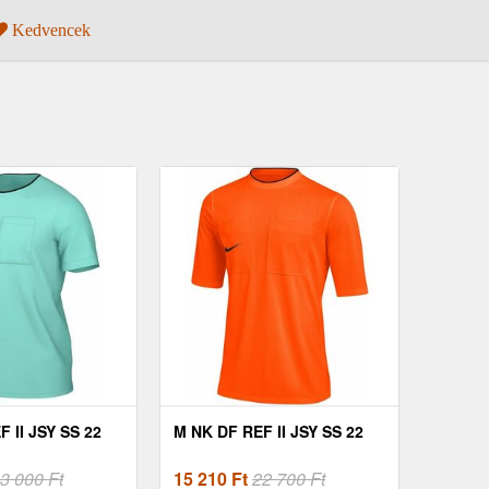
Kedvencek
 II JSY SS 22
M NK DF REF II JSY SS 22
3 000 Ft
15 210
Ft
22 700 Ft