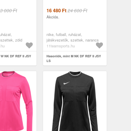
3 000 Ft
16 480
Ft
24 600 Ft
Akciós.
ruházat,
nike, futball, ruházat,
 szettek, zöld
játékvezetők, szettek, narancs
.hu
11teamsports.hu
 W NK DF REF II JSY
Hasonlók, mint M NK DF REF II JSY
LS