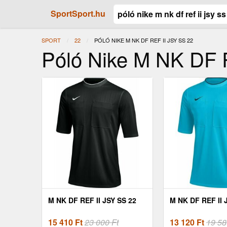
SportSport.hu
SPORT
22
JELENLEGI:
PÓLÓ NIKE M NK DF REF II JSY SS 22
Póló Nike M NK DF 
M NK DF REF II JSY SS 22
M NK DF REF II 
15 410
Ft
23 000 Ft
13 120
Ft
19 58