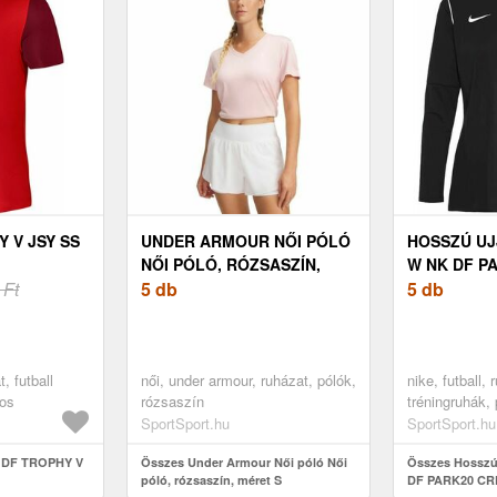
 V JSY SS
UNDER ARMOUR NŐI PÓLÓ
HOSSZÚ UJ
NŐI PÓLÓ, RÓZSASZÍN,
W NK DF P
 Ft
MÉRET S
5 db
TOP R
5 db
t, futball
női, under armour, ruházat, pólók,
nike, futball, 
ros
rózsaszín
tréningruhák, 
SportSport.hu
SportSport.hu
K DF TROPHY V
Összes Under Armour Női póló Női
Összes Hosszú 
póló, rózsaszín, méret S
DF PARK20 CR