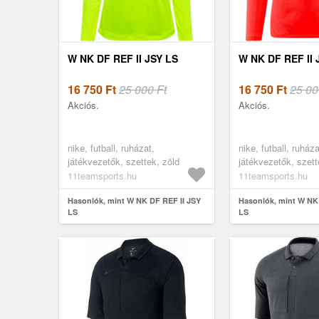
W NK DF REF II JSY LS
W NK DF REF II 
16 750
Ft
25 000 Ft
16 750
Ft
25 00
Akciós.
Akciós.
nike, futball, ruházat,
nike, futball, ruháza
játékvezetők, szettek, zöld
játékvezetők, szett
11teamsports.hu
11teamsports.hu
Hasonlók, mint W NK DF REF II JSY
Hasonlók, mint W NK
LS
LS