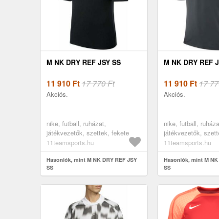
M NK DRY REF JSY SS
M NK DRY REF J
11 910
Ft
17 770 Ft
11 910
Ft
17 77
Akciós.
Akciós.
nike, futball, ruházat,
nike, futball, ruháza
játékvezetők, szettek, fekete
játékvezetők, szett
11teamsports.hu
11teamsports.hu
Hasonlók, mint M NK DRY REF JSY
Hasonlók, mint M N
SS
SS