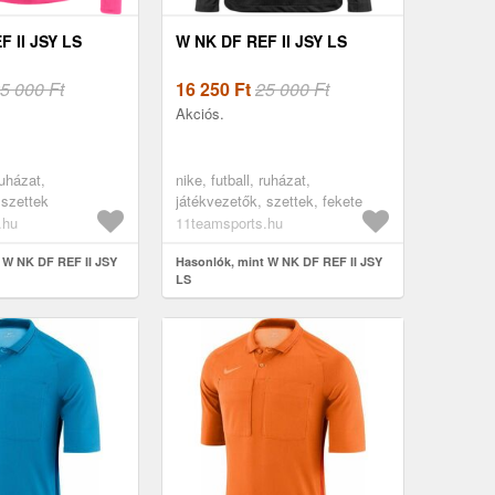
F II JSY LS
W NK DF REF II JSY LS
5 000 Ft
16 250
Ft
25 000 Ft
Akciós.
ruházat,
nike, futball, ruházat,
 szettek
játékvezetők, szettek, fekete
.hu
11teamsports.hu
 W NK DF REF II JSY
Hasonlók, mint W NK DF REF II JSY
LS