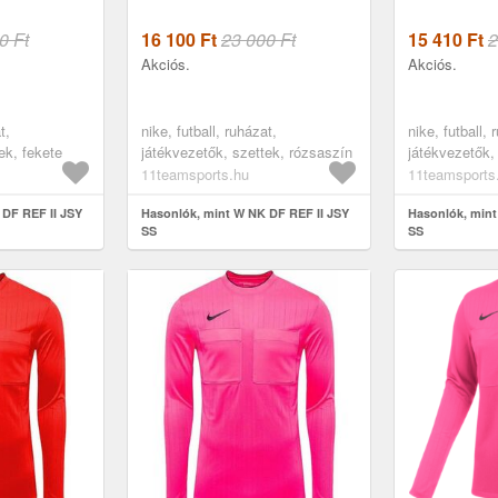
0 Ft
16 100
Ft
23 000 Ft
15 410
Ft
2
Akciós.
Akciós.
t,
nike, futball, ruházat,
nike, futball, 
ek, fekete
játékvezetők, szettek, rózsaszín
játékvezetők,
11teamsports.hu
11teamsports
 DF REF II JSY
Hasonlók, mint W NK DF REF II JSY
Hasonlók, mint
SS
SS