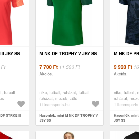
II JSY SS
M NK DF TROPHY V JSY SS
M NK DF PR
 Ft
7 700
Ft
11 500 Ft
9 920
Ft
16
Akciós.
Akciós.
t, futball
nike, futball, ruházat, futball
nike, futball, 
ros
ruházat, mezek, zöld
ruházat, mez
11teamsports.hu
11teamsports
 DF STRKE III
Hasonlók, mint M NK DF TROPHY V
Hasonlók, min
JSY SS
JSY SS