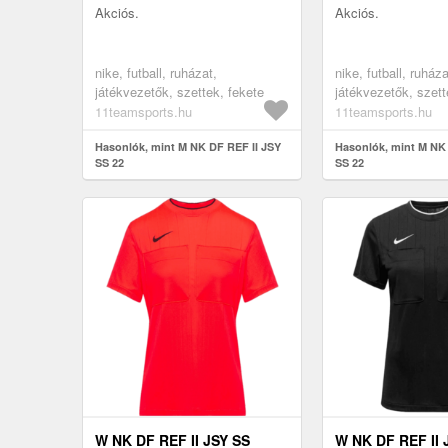
Akciós.
Akciós.
nike, futball, ruházat,
nike, futball, ruháza
játékvezetők, szettek, fekete
játékvezetők, szett
11teamsports.hu
11teamsports.hu
Hasonlók, mint M NK DF REF II JSY
Hasonlók, mint M NK 
SS 22
SS 22
W NK DF REF II JSY SS
W NK DF REF II 