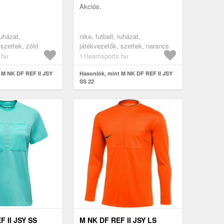
Akciós.
ruházat,
nike, futball, ruházat,
 szettek, zöld
játékvezetők, szettek, narancs
.hu
11teamsports.hu
 M NK DF REF II JSY
Hasonlók, mint M NK DF REF II JSY
SS 22
F II JSY SS
M NK DF REF II JSY LS