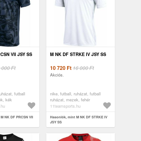
CSN VII JSY SS
M NK DF STRKE IV JSY SS
 000 Ft
10 720
Ft
16 000 Ft
Akciós.
ruházat, futball
nike, futball, ruházat, futball
ek, kék
ruházat, mezek, fehér
.hu
11teamsports.hu
t M NK DF PRCSN VII
Hasonlók, mint M NK DF STRKE IV
JSY SS