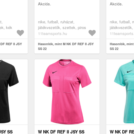
Akciós.
Akciós.
t,
nike, futball, ruházat,
nike, futball, 
ek, kék
játékvezetők, szettek, piros
játékvezetők,
11teamsports.hu
11teamsports
DF REF II JSY
Hasonlók, mint M NK DF REF II JSY
Hasonlók, mint
SS 22
SS 22
JSY SS
W NK DF REF II JSY SS
W NK DF RE