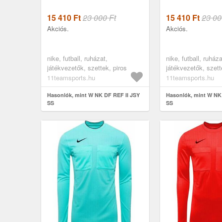
15 410
Ft
23 000 Ft
15 410
Ft
23 00
Akciós.
Akciós.
nike, futball, ruházat,
nike, futball, ruháza
játékvezetők, szettek, piros
játékvezetők, szett
11teamsports.hu
11teamsports.hu
Hasonlók, mint W NK DF REF II JSY
Hasonlók, mint W NK
SS
SS