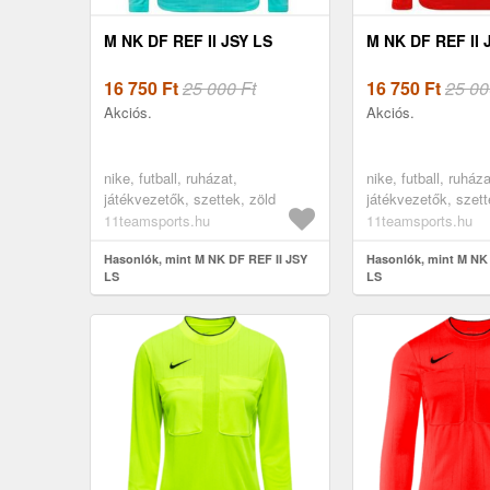
M NK DF REF II JSY LS
M NK DF REF II 
16 750
Ft
25 000 Ft
16 750
Ft
25 00
Akciós.
Akciós.
nike, futball, ruházat,
nike, futball, ruháza
játékvezetők, szettek, zöld
játékvezetők, szett
11teamsports.hu
11teamsports.hu
Hasonlók, mint M NK DF REF II JSY
Hasonlók, mint M NK 
LS
LS