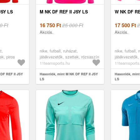
JSY LS
M NK DF REF II JSY LS
W NK DF RE
0 Ft
16 750
Ft
25 000 Ft
17 500
Ft
2
Akciós.
Akciós.
t,
nike, futball, ruházat,
nike, futball, 
ek, piros
játékvezetők, szettek, rózsaszín
játékvezetők,
11teamsports.hu
11teamsports
DF REF II JSY
Hasonlók, mint M NK DF REF II JSY
Hasonlók, mint
LS
LS