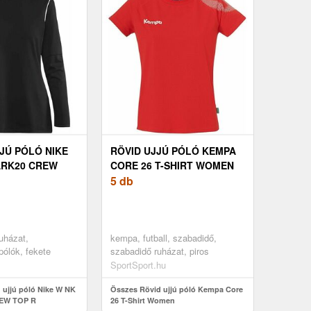
JÚ PÓLÓ NIKE
RÖVID UJJÚ PÓLÓ KEMPA
ARK20 CREW
CORE 26 T-SHIRT WOMEN
5 db
ruházat,
kempa, futball, szabadidő,
pólók, fekete
szabadidő ruházat, piros
SportSport.hu
ujjú póló Nike W NK
Összes Rövid ujjú póló Kempa Core
EW TOP R
26 T-Shirt Women