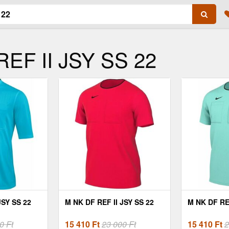
REF II JSY SS 22
JSY SS 22
M NK DF REF II JSY SS 22
M NK DF REF
0 Ft
15 410
Ft
23 000 Ft
15 410
Ft
2