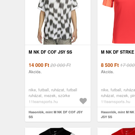
M NK DF COF JSY SS
M NK DF STRKE I
14 000
Ft
20 000 Ft
8 500
Ft
17 000
Akciós.
Akciós.
nike, futball, ruházat, futball
nike, futball, ruháza
ruházat, mezek, szürke
ruházat, mezek, pi
11teamsports.hu
11teamsports.hu
Hasonlók, mint M NK DF COF JSY
Hasonlók, mint M NK
SS
JSY SS