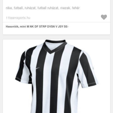
nike, futball, ruházat, futball ruházat, mezek, fehér
11teamsports.hu
Hasonlók, mint M NK DF STRP DVSN V JSY SS