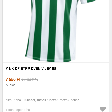
Y NK DF STRP DVSN V JSY SS
7 550
Ft
11 500 Ft
Akciós.
nike, futball, ruházat, futball ruházat, mezek, fehér
11teamsports.hu