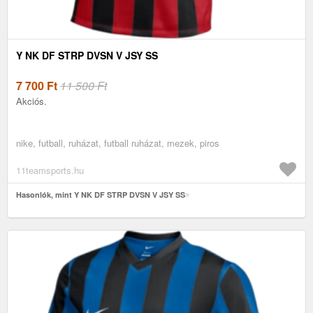
Y NK DF STRP DVSN V JSY SS
7 700
Ft
11 500 Ft
Akciós.
nike, futball, ruházat, futball ruházat, mezek, piros
11teamsports.hu
Hasonlók, mint Y NK DF STRP DVSN V JSY SS