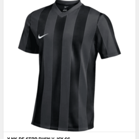
Y NK DF STRP DVSN V JSY SS