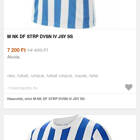
M NK DF STRP DVSN IV JSY SS
7 200
Ft
14 400 Ft
Akciós.
nike, futball, ruházat, futball ruházat, mezek, fehér
11teamsports.hu
Hasonlók, mint M NK DF STRP DVSN IV JSY SS