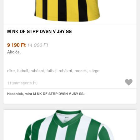
M NK DF STRP DVSN V JSY SS
9 190
Ft
14 000 Ft
Akciós.
nike, futball, ruházat, futball ruházat, mezek, sárga
11teamsports.hu
Hasonlók, mint M NK DF STRP DVSN V JSY SS