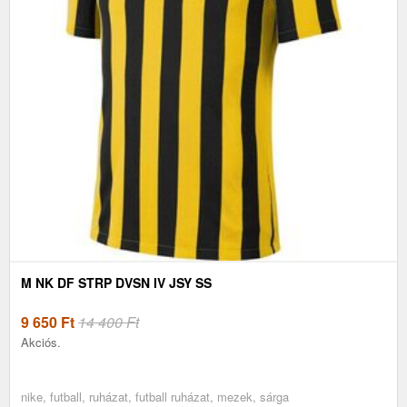
M NK DF STRP DVSN IV JSY SS
9 650
Ft
14 400 Ft
Akciós.
nike, futball, ruházat, futball ruházat, mezek, sárga