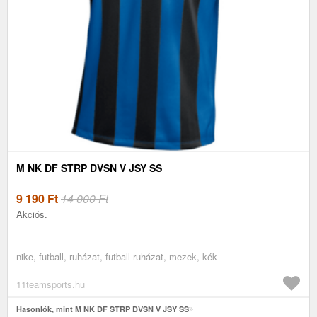
M NK DF STRP DVSN V JSY SS
9 190
Ft
14 000 Ft
Akciós.
nike, futball, ruházat, futball ruházat, mezek, kék
11teamsports.hu
Hasonlók, mint M NK DF STRP DVSN V JSY SS