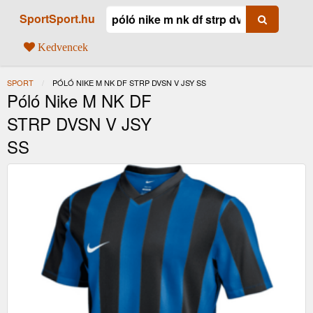
SportSport.hu
Kedvencek
SPORT
JELENLEGI:
PÓLÓ NIKE M NK DF STRP DVSN V JSY SS
Póló Nike M NK DF
STRP DVSN V JSY
SS