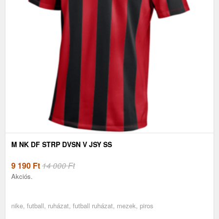
M NK DF STRP DVSN V JSY SS
9 190
Ft
14 000 Ft
Akciós.
nike, futball, ruházat, futball ruházat, mezek, piros