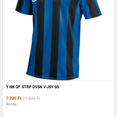
Y NK DF STRP DVSN V JSY SS
7 700
Ft
11 500 Ft
Akciós.