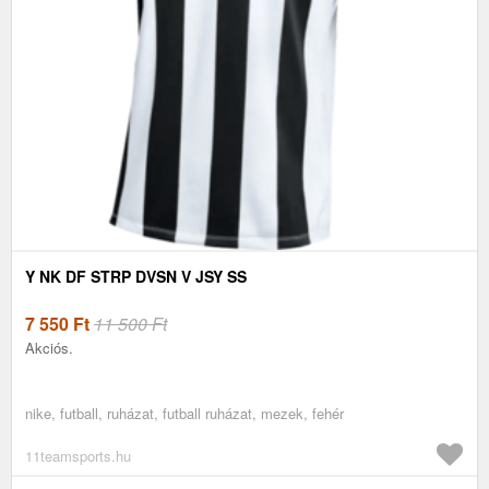
Y NK DF STRP DVSN V JSY SS
7 550
Ft
11 500 Ft
Akciós.
nike, futball, ruházat, futball ruházat, mezek, fehér
11teamsports.hu