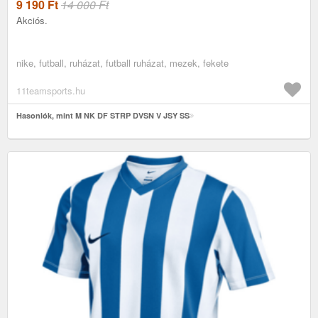
9 190
Ft
14 000 Ft
Akciós.
nike, futball, ruházat, futball ruházat, mezek, fekete
11teamsports.hu
Hasonlók, mint M NK DF STRP DVSN V JSY SS