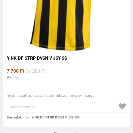
Y NK DF STRP DVSN V JSY SS
7 700
Ft
11 500 Ft
Akciós.
nike, futball, ruházat, futball ruházat, mezek, sárga
11teamsports.hu
Hasonlók, mint Y NK DF STRP DVSN V JSY SS