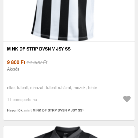
M NK DF STRP DVSN V JSY SS
9 800
Ft
14 000 Ft
Akciós.
nike, futball, ruházat, futball ruházat, mezek, fehér
11teamsports.hu
Hasonlók, mint M NK DF STRP DVSN V JSY SS