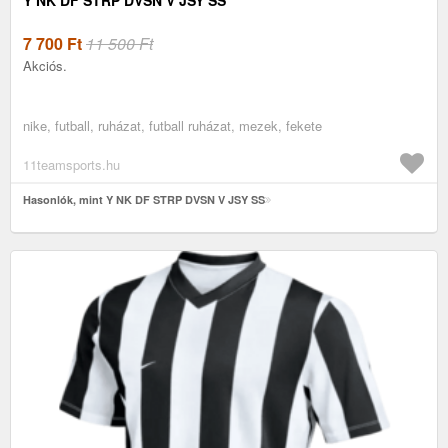
7 700
Ft
11 500 Ft
Akciós.
nike, futball, ruházat, futball ruházat, mezek, fekete
11teamsports.hu
Hasonlók, mint Y NK DF STRP DVSN V JSY SS