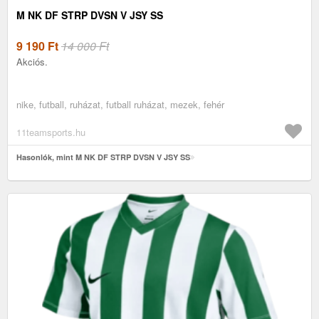
M NK DF STRP DVSN V JSY SS
9 190
Ft
14 000 Ft
Akciós.
nike, futball, ruházat, futball ruházat, mezek, fehér
11teamsports.hu
Hasonlók, mint M NK DF STRP DVSN V JSY SS