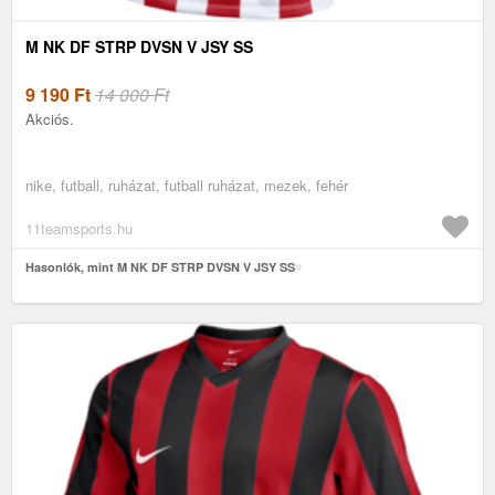
M NK DF STRP DVSN V JSY SS
9 190
Ft
14 000 Ft
Akciós.
nike, futball, ruházat, futball ruházat, mezek, fehér
11teamsports.hu
Hasonlók, mint M NK DF STRP DVSN V JSY SS