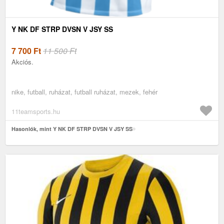
Y NK DF STRP DVSN V JSY SS
7 700
Ft
11 500 Ft
Akciós.
nike, futball, ruházat, futball ruházat, mezek, fehér
11teamsports.hu
Hasonlók, mint Y NK DF STRP DVSN V JSY SS