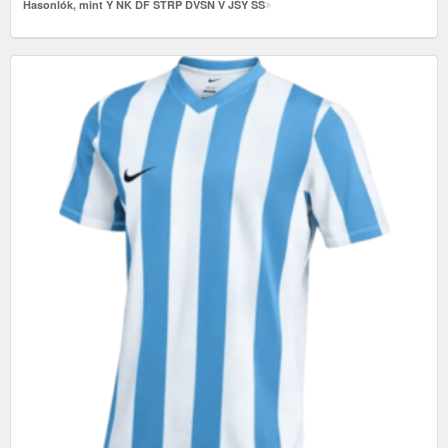
Hasonlók, mint Y NK DF STRP DVSN V JSY SS