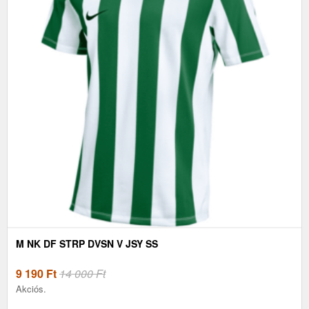
M NK DF STRP DVSN V JSY SS
9 190
Ft
14 000 Ft
Akciós.