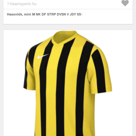
11teamsports.hu
Hasonlók, mint M NK DF STRP DVSN V JSY SS