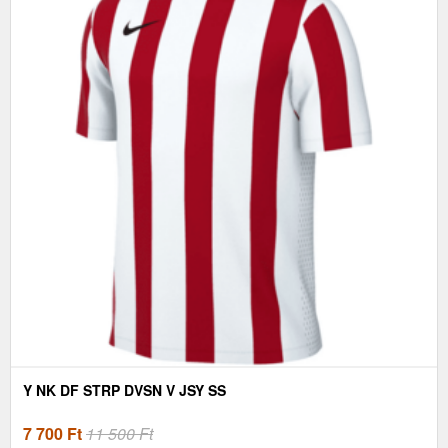
Y NK DF STRP DVSN V JSY SS
7 700
Ft
11 500 Ft