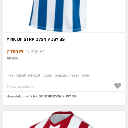
Y NK DF STRP DVSN V JSY SS
7 700
Ft
11 500 Ft
Akciós.
nike, futball, ruházat, futball ruházat, mezek, fehér
11teamsports.hu
Hasonlók, mint Y NK DF STRP DVSN V JSY SS