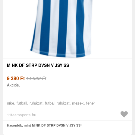
M NK DF STRP DVSN V JSY SS
9 380
Ft
14 000 Ft
Akciós.
nike, futball, ruházat, futball ruházat, mezek, fehér
11teamsports.hu
Hasonlók, mint M NK DF STRP DVSN V JSY SS