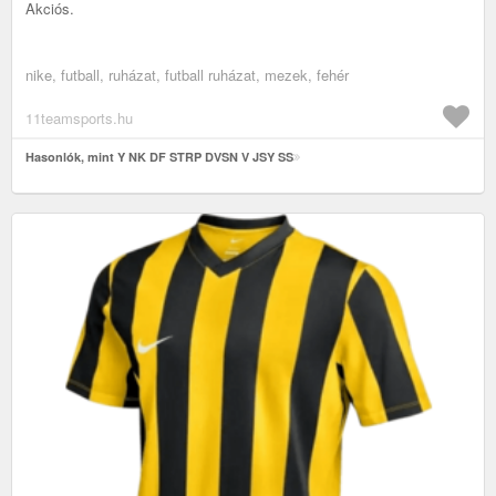
Akciós.
nike, futball, ruházat, futball ruházat, mezek, fehér
11teamsports.hu
Hasonlók, mint Y NK DF STRP DVSN V JSY SS