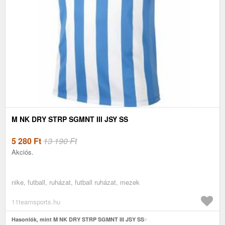
M NK DRY STRP SGMNT III JSY SS
5 280
Ft
13 190 Ft
Akciós.
nike, futball, ruházat, futball ruházat, mezek
11teamsports.hu
Hasonlók, mint M NK DRY STRP SGMNT III JSY SS