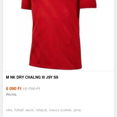
M NK DRY CHALNG III JSY SS
6 090
Ft
12 700 Ft
Akciós.
nike, futball, akció, ruházat, meccs szettek, piros