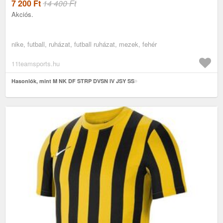
7 200
Ft
14 400 Ft
Akciós.
nike, futball, ruházat, futball ruházat, mezek, fehér
11teamsports.hu
Hasonlók, mint M NK DF STRP DVSN IV JSY SS