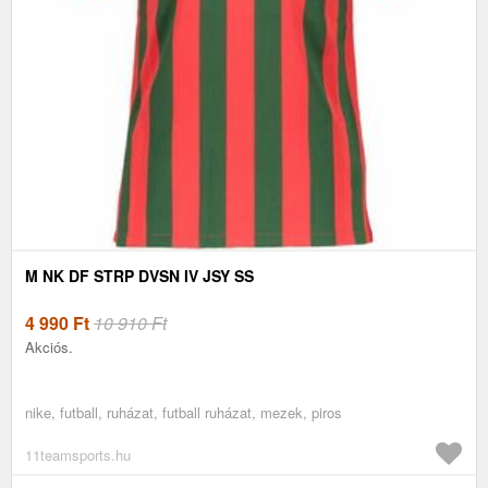
M NK DF STRP DVSN IV JSY SS
4 990
Ft
10 910 Ft
Akciós.
nike, futball, ruházat, futball ruházat, mezek, piros
11teamsports.hu