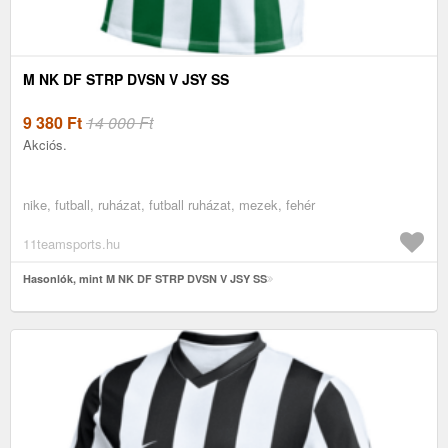
M NK DF STRP DVSN V JSY SS
9 380
Ft
14 000 Ft
Akciós.
nike, futball, ruházat, futball ruházat, mezek, fehér
11teamsports.hu
Hasonlók, mint M NK DF STRP DVSN V JSY SS