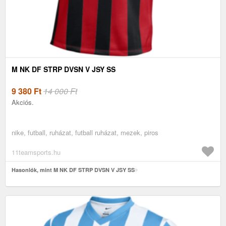
M NK DF STRP DVSN V JSY SS
9 380
Ft
14 000 Ft
Akciós.
nike, futball, ruházat, futball ruházat, mezek, piros
11teamsports.hu
Hasonlók, mint M NK DF STRP DVSN V JSY SS