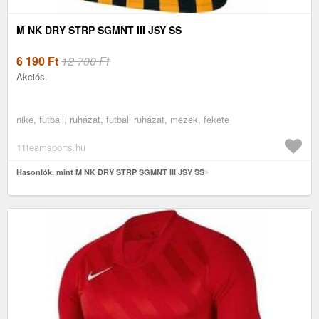
M NK DRY STRP SGMNT III JSY SS
6 190
Ft
12 700 Ft
Akciós.
nike, futball, ruházat, futball ruházat, mezek, fekete
11teamsports.hu
Hasonlók, mint M NK DRY STRP SGMNT III JSY SS