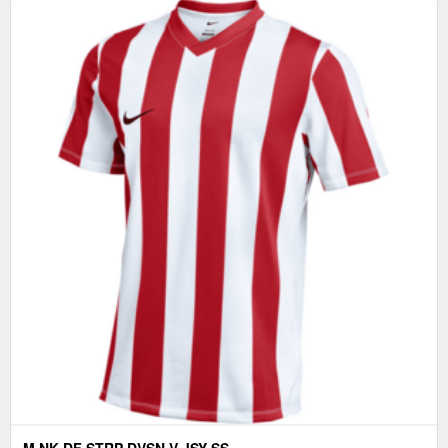
M NK DF STRP DVSN V JSY SS