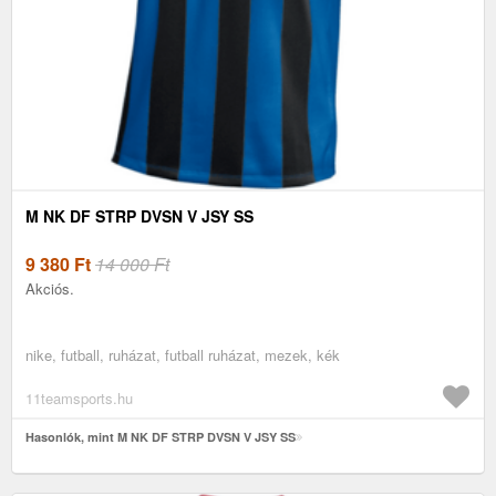
M NK DF STRP DVSN V JSY SS
9 380
Ft
14 000 Ft
Akciós.
nike, futball, ruházat, futball ruházat, mezek, kék
11teamsports.hu
Hasonlók, mint M NK DF STRP DVSN V JSY SS