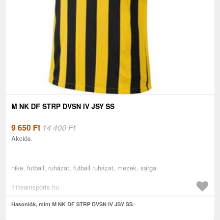
M NK DF STRP DVSN IV JSY SS
9 650
Ft
14 400 Ft
Akciós.
nike, futball, ruházat, futball ruházat, mezek, sárga
11teamsports.hu
Hasonlók, mint M NK DF STRP DVSN IV JSY SS