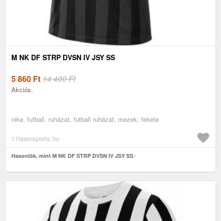
M NK DF STRP DVSN IV JSY SS
5 860
Ft
14 400 Ft
Akciós.
nike, futball, ruházat, futball ruházat, mezek, fekete
11teamsports.hu
Hasonlók, mint M NK DF STRP DVSN IV JSY SS