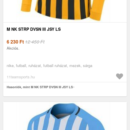
M NK STRP DVSN III JSY LS
6 230
Ft
12 450 Ft
Akciós.
nike, futball, ruházat, futball ruházat, mezek, sárga
11teamsports.hu
Hasonlók, mint M NK STRP DVSN III JSY LS