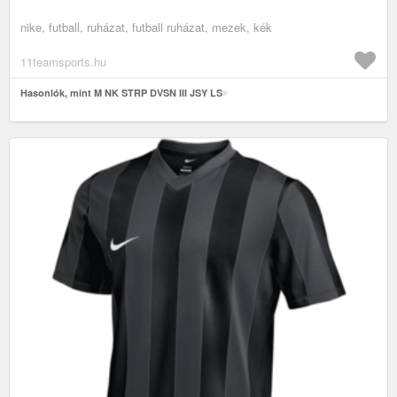
nike, futball, ruházat, futball ruházat, mezek, kék
11teamsports.hu
Hasonlók, mint M NK STRP DVSN III JSY LS