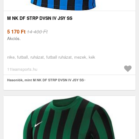
M NK DF STRP DVSN IV JSY SS
5 170
Ft
14 400 Ft
Akciós.
nike, futball, ruházat, futball ruházat, mezek, kék
11teamsports.hu
Hasonlók, mint M NK DF STRP DVSN IV JSY SS