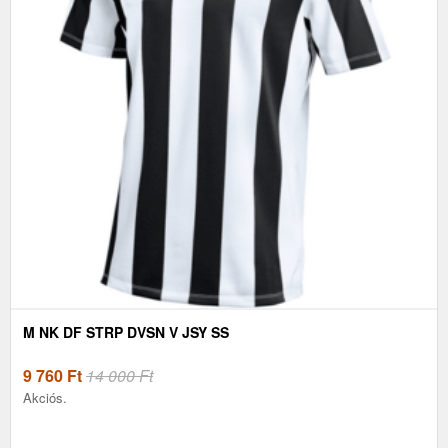
M NK DF STRP DVSN V JSY SS
9 760
Ft
14 000 Ft
Akciós.