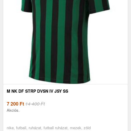
M NK DF STRP DVSN IV JSY SS
7 200
Ft
14 400 Ft
Akciós.
nike, futball, ruházat, futball ruházat, mezek, zöld