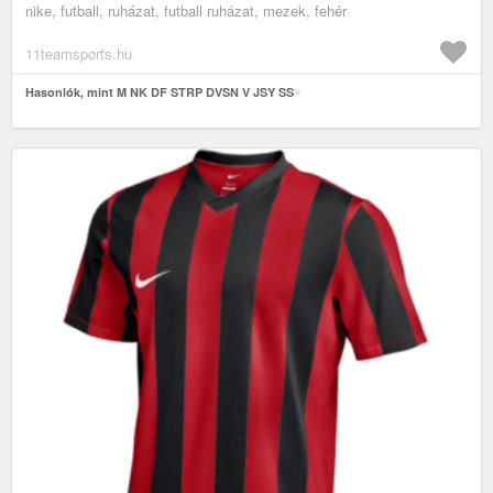
nike, futball, ruházat, futball ruházat, mezek, fehér
11teamsports.hu
Hasonlók, mint M NK DF STRP DVSN V JSY SS