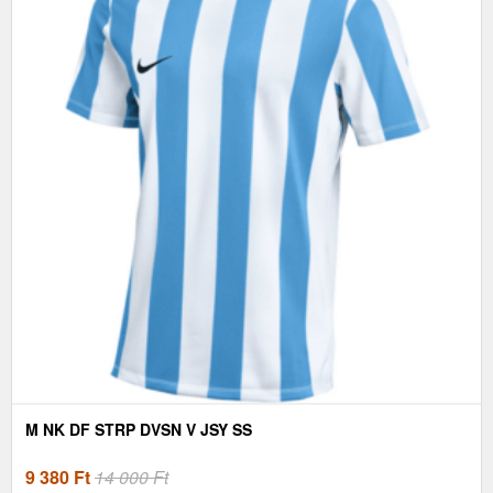
M NK DF STRP DVSN V JSY SS
9 380
Ft
14 000 Ft