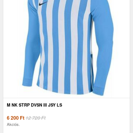
M NK STRP DVSN III JSY LS
6 200
Ft
12 720 Ft
Akciós.