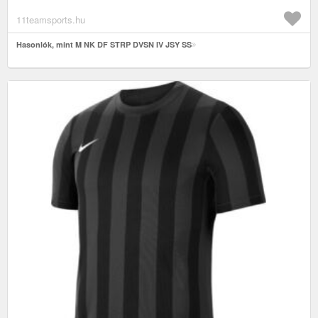
11teamsports.hu
Hasonlók, mint M NK DF STRP DVSN IV JSY SS