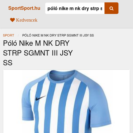
SportSport.hu
Kedvencek
SPORT
JELENLEGI:
PÓLÓ NIKE M NK DRY STRP SGMNT III JSY SS
Póló Nike M NK DRY
STRP SGMNT III JSY
SS