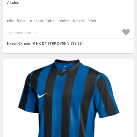
Akciós.
nike, futball, ruházat, futball ruházat, mezek, fehér
11teamsports.hu
Hasonlók, mint M NK DF STRP DVSN V JSY SS