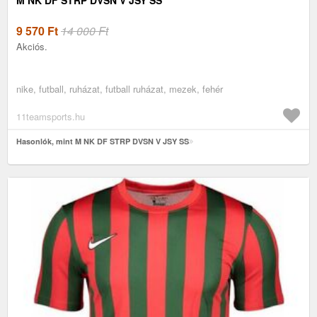
9 570
Ft
14 000 Ft
Akciós.
nike, futball, ruházat, futball ruházat, mezek, fehér
11teamsports.hu
Hasonlók, mint M NK DF STRP DVSN V JSY SS