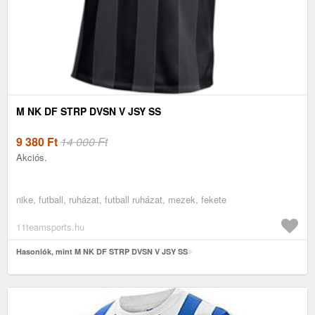
M NK DF STRP DVSN V JSY SS
9 380
Ft
14 000 Ft
Akciós.
nike, futball, ruházat, futball ruházat, mezek, fekete
11teamsports.hu
Hasonlók, mint M NK DF STRP DVSN V JSY SS