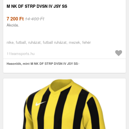
M NK DF STRP DVSN IV JSY SS
7 200
Ft
14 400 Ft
Akciós.
nike, futball, ruházat, futball ruházat, mezek, fehér
11teamsports.hu
Hasonlók, mint M NK DF STRP DVSN IV JSY SS