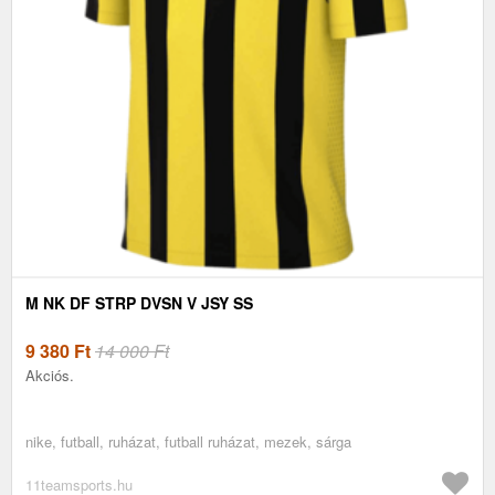
M NK DF STRP DVSN V JSY SS
9 380
Ft
14 000 Ft
Akciós.
nike, futball, ruházat, futball ruházat, mezek, sárga
11teamsports.hu