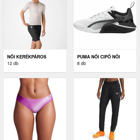
NŐI KERÉKPÁROS
PUMA NŐI CIPŐ NŐI
NADRÁGOK CASTELLI
12 db
CIPŐ, FEHÉR, MÉRET 41
8 db
ESPRESSO 2 W