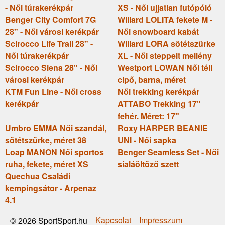
- Női túrakerékpár
XS - Női ujjatlan futópóló
Benger City Comfort 7G
Willard LOLITA fekete M -
28" - Női városi kerékpár
Női snowboard kabát
Scirocco Life Trail 28" -
Willard LORA sötétszürke
Női túrakerékpár
XL - Női steppelt mellény
Scirocco Siena 28" - Női
Westport LOWAN Női téli
városi kerékpár
cipő, barna, méret
KTM Fun Line - Női cross
Női trekking kerékpár
kerékpár
ATTABO Trekking 17"
fehér. Méret: 17"
Umbro EMMA Női szandál,
Roxy HARPER BEANIE
sötétszürke, méret 38
UNI - Női sapka
Loap MANON Női sportos
Benger Seamless Set - Női
ruha, fekete, méret XS
síaláöltöző szett
Quechua Családi
kempingsátor - Arpenaz
4.1
Kapcsolat
Impresszum
© 2026 SportSport.hu