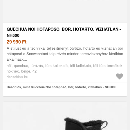
QUECHUA NŐI HÓTAPOSÓ, BŐR, HŐTARTÓ, VÍZHATLAN -
NH500
29 990
Ft
A stílust és a technikai teljesítményt ötvöző, hőtartó és vízhatlan bőr
hótaposó a Snowcontact talp révén minden terepviszonyhoz kiválóan
alkalmazk...
női, quechua, túrázás, túra kollekció, téli kollekció, téli túra termékek
nőknek, beige, 42
decathlon.hu
Hasonlók, mint Quechua Női hótaposó, bőr, hőtartó, vízhatlan - NH500