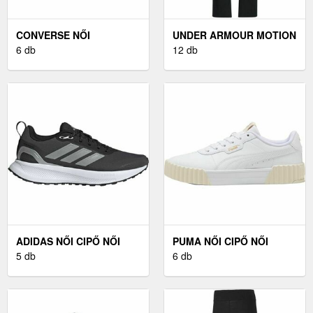
CONVERSE NŐI
UNDER ARMOUR MOTION
MAGASSZÁRÚ
6 db
NŐI NADRÁG, FEKETE,
12 db
TORNACIPŐ NŐI
MÉRET
MAGASSZÁRÚ
TORNACIPŐ, FEKETE
ADIDAS NŐI CIPŐ NŐI
PUMA NŐI CIPŐ NŐI
CIPŐ, FEKETE, MÉRET 40
5 db
CIPŐ, FEHÉR, MÉRET 40
6 db