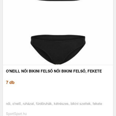
O'NEILL NŐI BIKINI FELSŐ NŐI BIKINI FELSŐ, FEKETE
7 db
női, o'neill, ruházat, fürdőruhák, kétrészes, bikini szettek, fekete
SportSport.hu