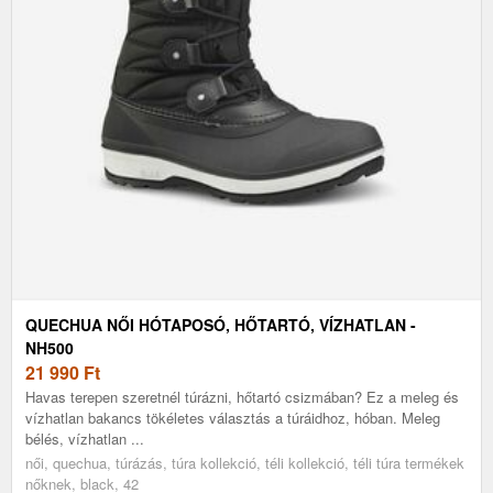
QUECHUA NŐI HÓTAPOSÓ, HŐTARTÓ, VÍZHATLAN -
NH500
21 990
Ft
Havas terepen szeretnél túrázni, hőtartó csizmában? Ez a meleg és
vízhatlan bakancs tökéletes választás a túráidhoz, hóban. Meleg
bélés, vízhatlan ...
női, quechua, túrázás, túra kollekció, téli kollekció, téli túra termékek
nőknek, black, 42