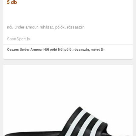
5 db
női, under armour, ruházat, pólók, rózsaszín
SportSport.hu
Összes Under Armour Női póló Női póló, rózsaszín, méret S