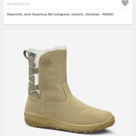
decathlon.hu
Hasonlók, mint Quechua Női hótaposó, hőtartó, vízhatlan - NH500