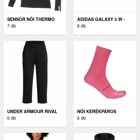
SENSOR NŐI THERMO
ADIDAS GALAXY 3 W -
FELSŐ NŐI THERMO
7 db
NŐI FUTÓCIPŐ
6 db
FELSŐ, FEKETE
UNDER ARMOUR RIVAL
NŐI KERÉKPÁROS
NŐI MELEGÍTŐNADRÁG,
6 db
ZOKNIK CASTELLI
6 db
FEKETE, MÉRET M
ESPRESSO 2 W