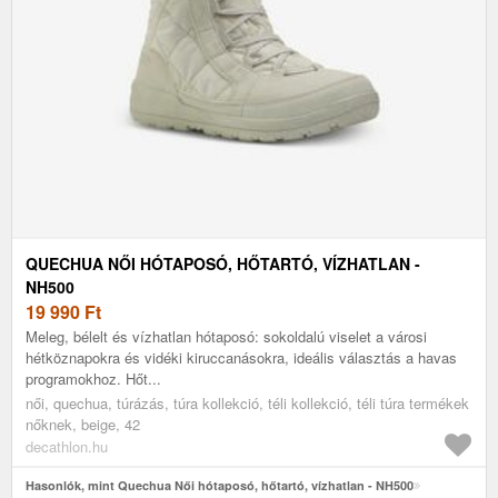
QUECHUA NŐI HÓTAPOSÓ, HŐTARTÓ, VÍZHATLAN -
NH500
19 990
Ft
Meleg, bélelt és vízhatlan hótaposó: sokoldalú viselet a városi
hétköznapokra és vidéki kiruccanásokra, ideális választás a havas
programokhoz. Hőt...
női, quechua, túrázás, túra kollekció, téli kollekció, téli túra termékek
nőknek, beige, 42
decathlon.hu
Hasonlók, mint Quechua Női hótaposó, hőtartó, vízhatlan - NH500