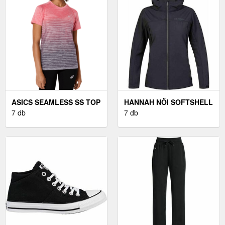
ASICS SEAMLESS SS TOP
HANNAH NŐI SOFTSHELL
- NŐI FUTÓPÓLÓ
7 db
KABÁT NŐI SOFTSHELL
7 db
KABÁT, FEKETE