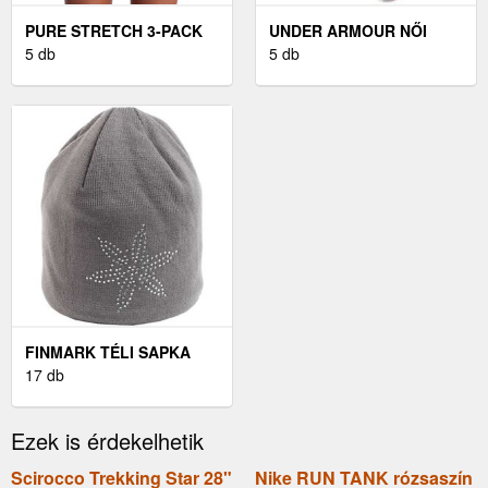
PURE STRETCH 3-PACK
UNDER ARMOUR NŐI
PRINTED NO SHOW
5 db
MELEGÍTŐNADRÁG NŐI
5 db
BIKINI
MELEGÍTŐNADRÁG,
FEKETE, MÉRET M
FINMARK TÉLI SAPKA
NŐI KÖTÖTT SAPKA, ,
17 db
MÉRET UNI
Ezek is érdekelhetik
Scirocco Trekking Star 28"
Nike RUN TANK rózsaszín