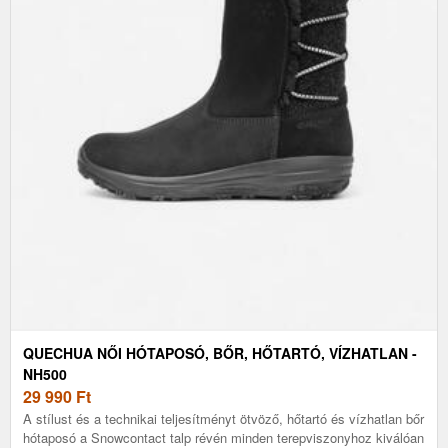
QUECHUA NŐI HÓTAPOSÓ, BŐR, HŐTARTÓ, VÍZHATLAN -
NH500
29 990
Ft
A stílust és a technikai teljesítményt ötvöző, hőtartó és vízhatlan bőr
hótaposó a Snowcontact talp révén minden terepviszonyhoz kiválóan