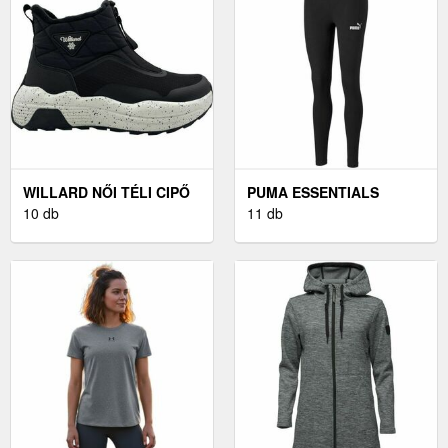
WILLARD NŐI TÉLI CIPŐ
PUMA ESSENTIALS
NŐI TÉLI CIPŐ, FEKETE
10 db
LEGGINGS NŐI
11 db
LEGGINGS, FEKETE,
MÉRET