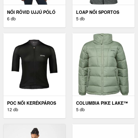
NŐI RÖVID UJJÚ PÓLÓ
LOAP NŐI SPORTOS
UNDER ARMOUR UA
6 db
PULÓVER NŐI SPORTOS
5 db
RIVAL CORE SS
PULÓVER, SZÜRKE
POC NŐI KERÉKPÁROS
COLUMBIA PIKE LAKE™
MEZ NŐI KERÉKPÁROS
12 db
JACKET - NŐI KABÁT
5 db
MEZ, FEKETE