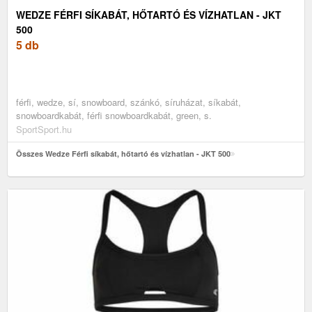
WEDZE FÉRFI SÍKABÁT, HŐTARTÓ ÉS VÍZHATLAN - JKT
500
5 db
férfi, wedze, sí, snowboard, szánkó, síruházat, síkabát,
snowboardkabát, férfi snowboardkabát, green, s.
SportSport.hu
Összes Wedze Férfi síkabát, hőtartó és vízhatlan - JKT 500