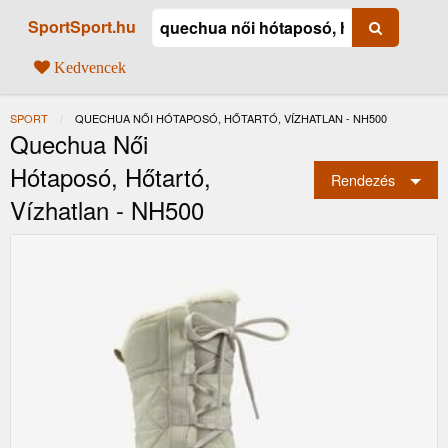
SportSport.hu
Kedvencek
SPORT
JELENLEGI:
QUECHUA NŐI HÓTAPOSÓ, HŐTARTÓ, VÍZHATLAN - NH500
Quechua Női
Hótaposó, Hőtartó,
Rendezés
Vízhatlan - NH500