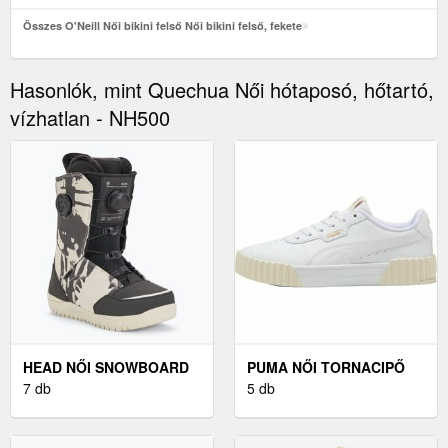
Összes O'Neill Női bikini felső Női bikini felső, fekete
Hasonlók, mint Quechua Női hótaposó, hőtartó,
vízhatlan - NH500
HEAD NŐI SNOWBOARD
PUMA NŐI TORNACIPŐ
KÖTÉS NŐI SNOWBOARD
7 db
NŐI TORNACIPŐ, FEHÉR,
5 db
KÖTÉS, FEKETE
MÉRET 40