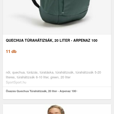
QUECHUA TÚRAHÁTIZSÁK, 20 LITER - ARPENAZ 100
11 db
női, quechua, túrázás, túratáska, túrahátizsák, túrahátizsák 5-20
literes, túrahátizsák 6-10 liter, green, 20 liter
SportSport.hu
Összes Quechua Túrahátizsák, 20 liter - Arpenaz 100