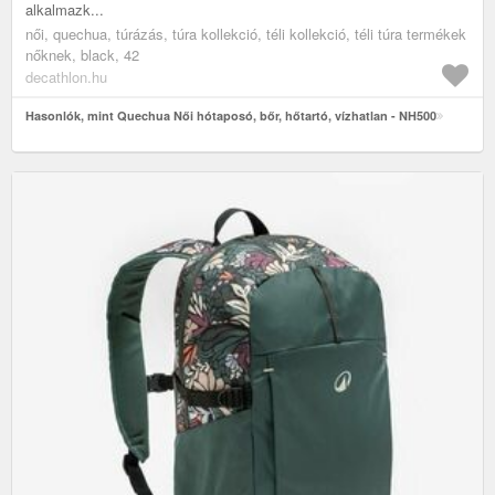
alkalmazk...
női, quechua, túrázás, túra kollekció, téli kollekció, téli túra termékek
nőknek, black, 42
decathlon.hu
Hasonlók, mint Quechua Női hótaposó, bőr, hőtartó, vízhatlan - NH500