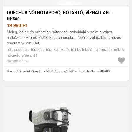
QUECHUA NŐI HÓTAPOSÓ, HŐTARTÓ, VÍZHATLAN -
NH500
19 990
Ft
Meleg, bélelt és vízhatlan hótaposó: sokoldalú viselet a városi
hétköznapokra és vidéki kiruccanásokra, ideális választás a havas
programokhoz. Hőt...
női, quechua, túrázás, túra kollekció, téli kollekció, téli túra termékek
nőknek, green, 41
decathlon.hu
Hasonlók, mint Quechua Női hótaposó, hőtartó, vízhatlan - NH500