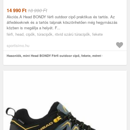
14 990
Ft
18 990 Ft
Akciós.A Head BONDY férfi outdoor cipő praktikus és tartós. Az
átfedéseknek és a tartós talpnak köszönhetően még hegymászás
közben is megállja a helyét. F...
férfi, head, cipők, túracipők, rövid szárú túracipők, fekete
sportisimo.hu
Hasonlók, mint Head BONDY Férfi outdoor cipő, fekete, méret