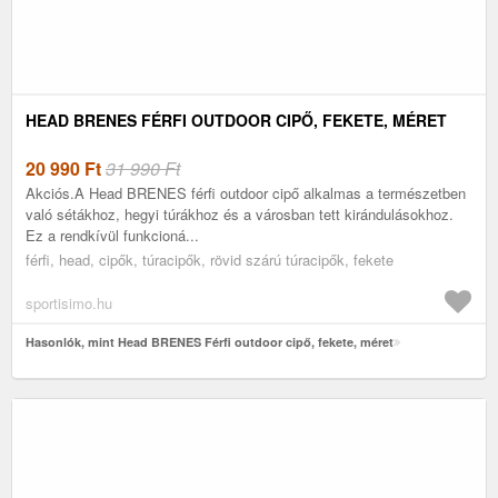
HEAD BRENES FÉRFI OUTDOOR CIPŐ, FEKETE, MÉRET
20 990
Ft
31 990 Ft
Akciós.A Head BRENES férfi outdoor cipő alkalmas a természetben
való sétákhoz, hegyi túrákhoz és a városban tett kirándulásokhoz.
Ez a rendkívül funkcioná...
férfi, head, cipők, túracipők, rövid szárú túracipők, fekete
sportisimo.hu
Hasonlók, mint Head BRENES Férfi outdoor cipő, fekete, méret