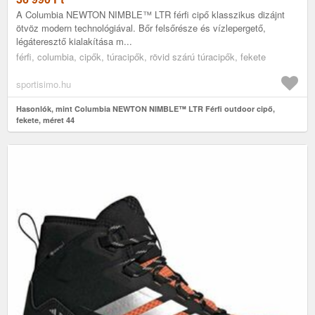
A Columbia NEWTON NIMBLE™ LTR férfi cipő klasszikus dizájnt
ötvöz modern technológiával. Bőr felsőrésze és vízlepergető,
légáteresztő kialakítása m...
férfi, columbia, cipők, túracipők, rövid szárú túracipők, fekete
sportisimo.hu
Hasonlók, mint Columbia NEWTON NIMBLE™ LTR Férfi outdoor cipő,
fekete, méret 44