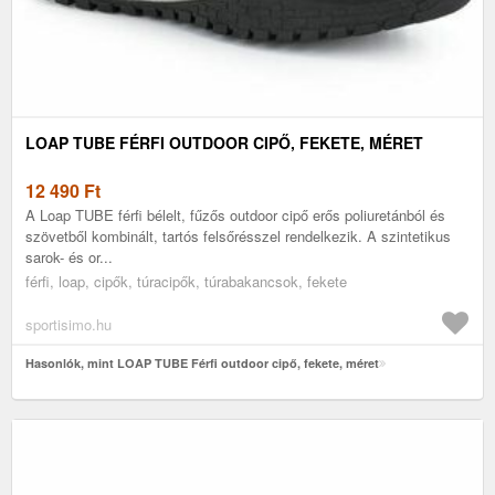
LOAP TUBE FÉRFI OUTDOOR CIPŐ, FEKETE, MÉRET
12 490
Ft
A Loap TUBE férfi bélelt, fűzős outdoor cipő erős poliuretánból és
szövetből kombinált, tartós felsőrésszel rendelkezik. A szintetikus
sarok- és or...
férfi, loap, cipők, túracipők, túrabakancsok, fekete
sportisimo.hu
Hasonlók, mint LOAP TUBE Férfi outdoor cipő, fekete, méret