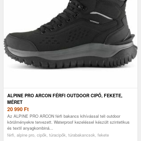
ALPINE PRO ARCON FÉRFI OUTDOOR CIPŐ, FEKETE,
MÉRET
20 990
Ft
Az ALPINE PRO ARCON férfi bakancs kihívással teli outdoor
körülményekre tervezett. Waterproof kezeléssel készült szintetikus
és textil anyagkombiná...
férfi, alpine pro, cipők, túracipők, túrabakancsok, fekete