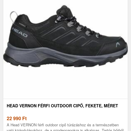
HEAD VERNON FÉRFI OUTDOOR CIPŐ, FEKETE, MÉRET
22 990
Ft
A Head VERNON férfi outdoor cipő túrázáshoz és a természetben
való kirándulásokhoz, de a mindennapokra is alkalmas. Tartós bőrből