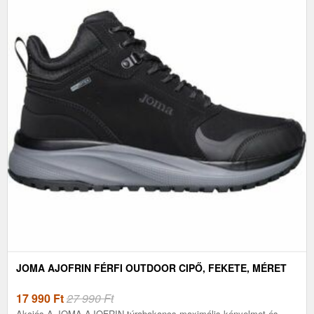
JOMA AJOFRIN FÉRFI OUTDOOR CIPŐ, FEKETE, MÉRET
17 990
Ft
27 990 Ft
Akciós.A JOMA AJOFRIN túrabakancs maximális kényelmet és