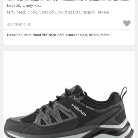
készült, amely kö...
férfi, head, cipők, túracipők, rövid szárú túracipők, fekete
sportisimo.hu
Hasonlók, mint Head VERNON Férfi outdoor cipő, fekete, méret