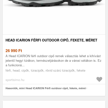
HEAD ICARION FÉRFI OUTDOOR CIPŐ, FEKETE, MÉRET
26 990
Ft
A Head ICARION férfi outdoor cipő remek választás lehet a kihívást
jelentő hegyi túrákon, természetjárásokon de a városi sétákon is. Ez
a funkcioná...
férfi, head, cipők, túracipők, rövid szárú túracipők, fekete
sportisimo.hu
Hasonlók, mint Head ICARION Férfi outdoor cipő, fekete, méret