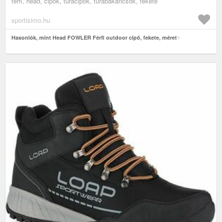
férfi, head, cipők, túracipők, túrabakancsok, fekete
sportisimo.hu
Hasonlók, mint Head FOWLER Férfi outdoor cipő, fekete, méret