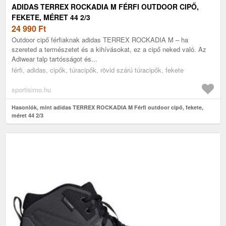
ADIDAS TERREX ROCKADIA M FÉRFI OUTDOOR CIPŐ,
FEKETE, MÉRET 44 2/3
24 990
Ft
Outdoor cipő férfiaknak adidas TERREX ROCKADIA M – ha
szereted a természetet és a kihívásokat, ez a cipő neked való. Az
Adiwear talp tartósságot és...
férfi, adidas, cipők, túracipők, rövid szárú túracipők, fekete
sportisimo.hu
Hasonlók, mint adidas TERREX ROCKADIA M Férfi outdoor cipő, fekete,
méret 44 2/3