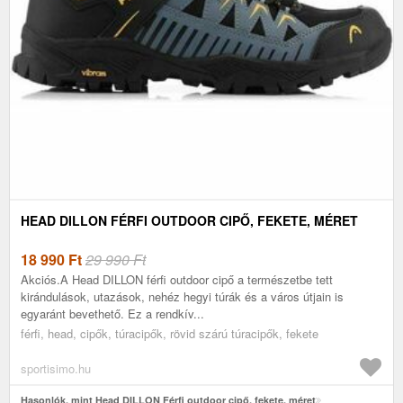
HEAD DILLON FÉRFI OUTDOOR CIPŐ, FEKETE, MÉRET
18 990
Ft
29 990 Ft
Akciós.A Head DILLON férfi outdoor cipő a természetbe tett
kirándulások, utazások, nehéz hegyi túrák és a város útjain is
egyaránt bevethető. Ez a rendkív...
férfi, head, cipők, túracipők, rövid szárú túracipők, fekete
sportisimo.hu
Hasonlók, mint Head DILLON Férfi outdoor cipő, fekete, méret