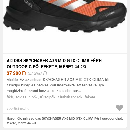
ADIDAS SKYCHASER AX5 MID GTX CLIMA FÉRFI
OUTDOOR CIPŐ, FEKETE, MÉRET 44 2/3
37 990
Ft
53 990 Ft
Akciós.Ez az adidas SKYCHASER AX5 MID GTX CLIMA férfi
túracipő hideg és nedves körülményekre lett tervezve, így
megbízható társad lesz a téli kalandok sor...
férfi, adidas, cipők, túracipők, túrabakancsok, fekete
sportisimo.hu
Hasonlók, mint adidas SKYCHASER AX5 MID GTX CLIMA Férfi outdoor cipő,
fekete, méret 44 2/3