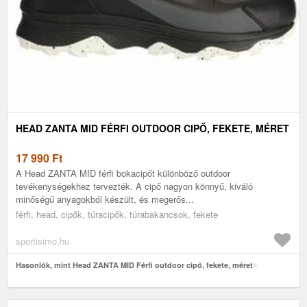
HEAD ZANTA MID FÉRFI OUTDOOR CIPŐ, FEKETE, MÉRET
17 990
Ft
A Head ZANTA MID férfi bokacipőt különböző outdoor
tevékenységekhez tervezték. A cipő nagyon könnyű, kiváló
minőségű anyagokból készült, és megerős...
férfi, head, cipők, túracipők, túrabakancsok, fekete
sportisimo.hu
Hasonlók, mint Head ZANTA MID Férfi outdoor cipő, fekete, méret