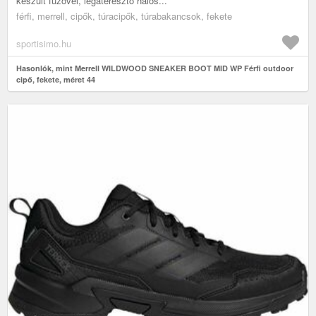
készült fűzővel, légáteresztő hálós...
férfi, merrell, cipők, túracipők, túrabakancsok, fekete
sportisimo.hu
Hasonlók, mint Merrell WILDWOOD SNEAKER BOOT MID WP Férfi outdoor
cipő, fekete, méret 44