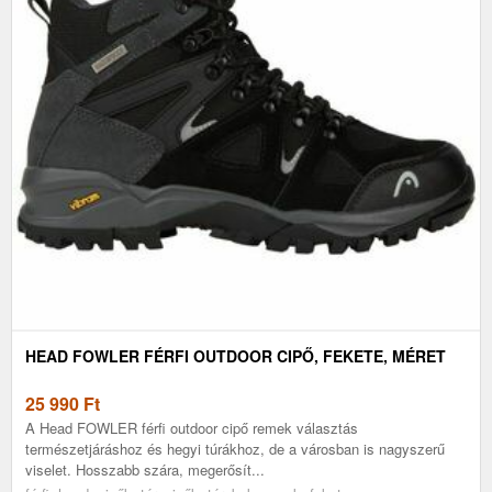
HEAD FOWLER FÉRFI OUTDOOR CIPŐ, FEKETE, MÉRET
25 990
Ft
A Head FOWLER férfi outdoor cipő remek választás
természetjáráshoz és hegyi túrákhoz, de a városban is nagyszerű
viselet. Hosszabb szára, megerősít...