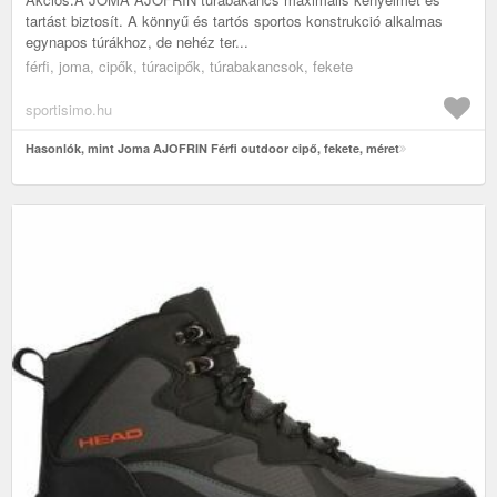
tartást biztosít. A könnyű és tartós sportos konstrukció alkalmas
egynapos túrákhoz, de nehéz ter...
férfi, joma, cipők, túracipők, túrabakancsok, fekete
sportisimo.hu
Hasonlók, mint Joma AJOFRIN Férfi outdoor cipő, fekete, méret