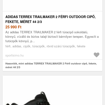
ADIDAS TERREX TRAILMAKER 2 FÉRFI OUTDOOR CIPŐ,
FEKETE, MÉRET 44 2/3
25 990
Ft
Az adidas TERREX TRAILMAKER 2 férfi túracipő sokoldalú,
könnyű, vízálló és biztos talajt biztosít bármilyen terepen. Egyesíti a
futócipők könnyű, p...
férfi, adidas, cipők, túracipők, rövid szárú túracipők, fekete
sportisimo.hu
Hasonlók, mint adidas TERREX TRAILMAKER 2 Férfi outdoor cipő, fekete,
méret 44 2/3