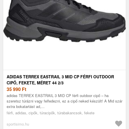
ADIDAS TERREX EASTRAIL 3 MID CP FÉRFI OUTDOOR
CIPŐ, FEKETE, MÉRET 44 2/3
35 990
Ft
adidas TERREX EASTRAIL 3 MID CP férfi outdoor cipő – ha
szeretsz túrázni vagy felfedezni, ez a cipő neked készült! A Mid szár
extra bokatartást ad,...
férfi, adidas, cipők, túracipők, túrabakancsok, fekete
sportisimo.hu