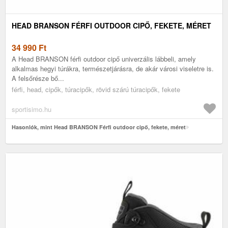
HEAD BRANSON FÉRFI OUTDOOR CIPŐ, FEKETE, MÉRET
34 990
Ft
A Head BRANSON férfi outdoor cipő univerzális lábbeli, amely
alkalmas hegyi túrákra, természetjárásra, de akár városi viseletre is.
A felsőrésze bő...
férfi, head, cipők, túracipők, rövid szárú túracipők, fekete
sportisimo.hu
Hasonlók, mint Head BRANSON Férfi outdoor cipő, fekete, méret