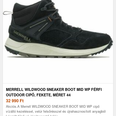
MERRELL WILDWOOD SNEAKER BOOT MID WP FÉRFI
OUTDOOR CIPŐ, FEKETE, MÉRET 44
32 990
Ft
Akciós.A Merrell WILDWOOD SNEAKER BOOT MID WP cipő
vízálló kezeléssel, velúr felsőrésszel és újrahasznosított anyagból