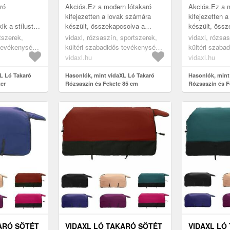
ró
Akciós.Ez a modern lótakaró
Akciós.Ez a m
kifejezetten a lovak számára
kifejezetten 
ik a stílust
készült, összekapcsolva a
készült, össz
 keresik.
stílust és a praktikát. Kültéri
stílust és a pr
tszerek,
vidaxl, rózsaszín, sportszerek,
vidaxl, rózsas
 készült,
használatra lett tervezve, jól védi
használatra le
 tevékenység,
kültéri szabadidős tevékenység,
kültéri szaba
a l...
a l...
s, lótakarók
lovaglás, lógondozás, lótakarók
lovaglás, lóg
vidaxl.hu
vidaxl.hu
és lepedők
és lepedők
L Ló Takaró
Hasonlók, mint vidaXL Ló Takaró
Hasonlók, mint
ter
Rózsaszín és Fekete 85 cm
Rózsaszín és F
Poliészter
Poliészter
ARÓ SÖTÉT
VIDAXL LÓ TAKARÓ SÖTÉT
VIDAXL LÓ