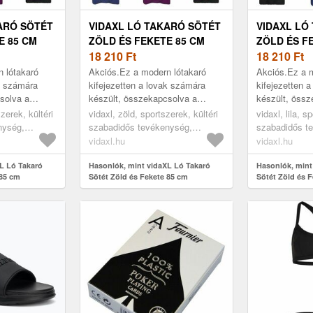
ARÓ SÖTÉT
VIDAXL LÓ TAKARÓ SÖTÉT
VIDAXL LÓ
E 85 CM
ZÖLD ÉS FEKETE 85 CM
ZÖLD ÉS F
POLIÉSZTER
18 210
Ft
POLIÉSZTE
18 210
Ft
 lótakaró
Akciós.Ez a modern lótakaró
Akciós.Ez a m
ak számára
kifejezetten a lovak számára
kifejezetten 
solva a
készült, összekapcsolva a
készült, össz
t. Kültéri
stílust és a praktikát. Kültéri
stílust és a pr
szerek, kültéri
vidaxl, zöld, sportszerek, kültéri
vidaxl, lila, s
vezve, jól védi
használatra lett tervezve, jól védi
használatra le
nység,
szabadidős tevékenység,
szabadidős t
a l...
a l...
s, lótakarók
lovaglás, lógondozás, lótakarók
lovaglás, lóg
vidaxl.hu
vidaxl.hu
és lepedők
és lepedők
L Ló Takaró
Hasonlók, mint vidaXL Ló Takaró
Hasonlók, mint
 85 cm
Sötét Zöld és Fekete 85 cm
Sötét Zöld és 
Poliészter
Poliészter