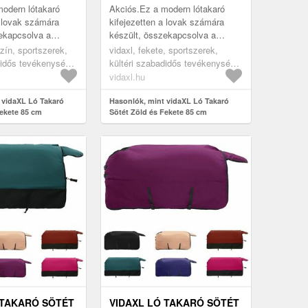
odern lótakaró
Akciós.Ez a modern lótakaró
a lovak számára
kifejezetten a lovak számára
ekapcsolva a
készült, összekapcsolva a
aktikát. Kültéri
stílust és a praktikát. Kültéri
zín, sportszerek,
vidaxl, fekete, sportszerek,
tt tervezve, jól védi
használatra lett tervezve, jól védi
didős tevékenység,
kültéri szabadidős tevékenység,
a l...
ondozás, lótakarók
lovaglás, lógondozás, lótakarók
vidaxl.hu
és lepedők
 vidaXL Ló Takaró
Hasonlók, mint vidaXL Ló Takaró
ekete 85 cm
Sötét Zöld és Fekete 85 cm
Poliészter
 TAKARÓ SÖTÉT
VIDAXL LÓ TAKARÓ SÖTÉT