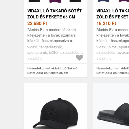
VIDAXL LÓ TAKARÓ SÖTÉT
VIDAXL LÓ TAK
ZÖLD ÉS FEKETE 85 CM
ZÖLD ÉS FEKET
POLIÉSZTER
22 680
Ft
POLIÉSZTER
18 210
Ft
Akciós.Ez a modern lótakaró
Akciós.Ez a modern
kifejezetten a lovak számára
kifejezetten a lov
készült, összekapcsolva a
készült, összekapc
stílust és a praktikát. Kültéri
stílust és a praktiká
vidaxl, tengerészkék,
vidaxl, piros, sport
használatra lett tervezve, jól védi
használatra lett ter
sportszerek, kültéri szabadidős
szabadidős tevéke
a l...
a l...
tevékenység, lovaglás,
lovaglás, lógondozá
vidaxl.hu
vidaxl.hu
lógondozás, lótakarók és lepedők
és lepedők
Hasonlók, mint vidaXL Ló Takaró
Hasonlók, mint vidaX
Sötét Zöld és Fekete 85 cm
Sötét Zöld és Fekete
Poliészter
Poliészter