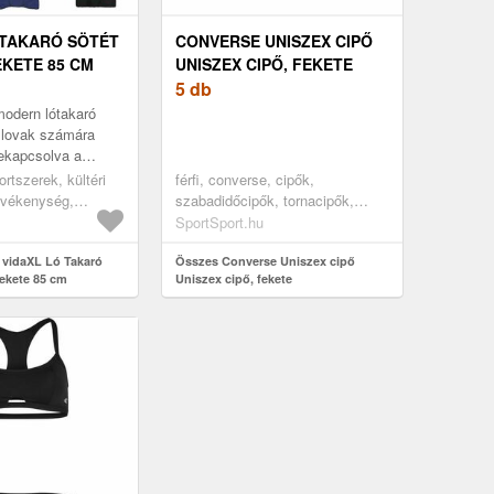
 TAKARÓ SÖTÉT
CONVERSE UNISZEX CIPŐ
EKETE 85 CM
UNISZEX CIPŐ, FEKETE
R
5 db
odern lótakaró
a lovak számára
ekapcsolva a
aktikát. Kültéri
portszerek, kültéri
férfi, converse, cipők,
tt tervezve, jól védi
evékenység,
szabadidőcipők, tornacipők,
ondozás, lótakarók
magas szárú tornacipők, fekete
SportSport.hu
 vidaXL Ló Takaró
Összes Converse Uniszex cipő
Fekete 85 cm
Uniszex cipő, fekete