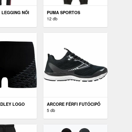
I LEGGING NŐI
PUMA SPORTOS
FEKETE
MELEGÍTŐNADRÁG
12 db
SPORTOS
MELEGÍTŐNADRÁG,
FEKETE
EDLEY LOGO
ARCORE FÉRFI FUTÓCIPŐ
ÓNADRÁG,
FÉRFI FUTÓCIPŐ, FEKETE
5 db
ÉRET