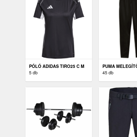
PÓLÓ ADIDAS TIRO25 C M
PUMA MELEGÍ
JSYW
5 db
FUTBALLRA
45 db
MELEGÍTŐNAD
FUTBALLRA, F