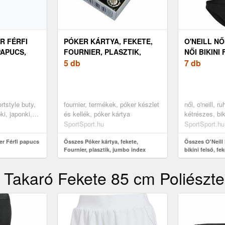
R FÉRFI
PÓKER KÁRTYA, FEKETE,
O'NEILL NŐ
PAPUCS,
FOURNIER, PLASZTIK,
NŐI BIKINI
JUMBO INDEX
5 db
7 db
ortstyle buty,
fournier, termékek, póker készlet
női, o'neill, r
ki, japonki,
és kellék, póker kártya
kétrészes, bik
SportSport.hu
SportSport.hu
r Férfi papucs
Összes Póker kártya, fekete,
Összes O'Neill 
Fournier, plasztik, jumbo index
bikini felső, fe
 Takaró Fekete 85 cm Poliészte