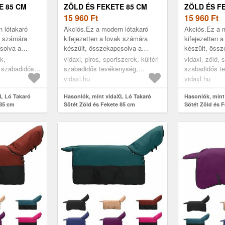
E 85 CM
ZÖLD ÉS FEKETE 85 CM
ZÖLD ÉS F
POLIÉSZTER
15 960
Ft
POLIÉSZTE
15 960
Ft
 lótakaró
Akciós.Ez a modern lótakaró
Akciós.Ez a m
ak számára
kifejezetten a lovak számára
kifejezetten 
solva a
készült, összekapcsolva a
készült, össz
t. Kültéri
stílust és a praktikát. Kültéri
stílust és a pr
k,
vidaxl, piros, sportszerek, kültéri
vidaxl, zöld, 
vezve, jól védi
használatra lett tervezve, jól védi
használatra le
i szabadidős
szabadidős tevékenység,
szabadidős t
a l...
a l...
lás,
lovaglás, lógondozás, lótakarók
lovaglás, lóg
vidaxl.hu
vidaxl.hu
rók és lepedők
és lepedők
és lepedők
L Ló Takaró
Hasonlók, mint vidaXL Ló Takaró
Hasonlók, mint
 85 cm
Sötét Zöld és Fekete 85 cm
Sötét Zöld és 
Poliészter
Poliészter