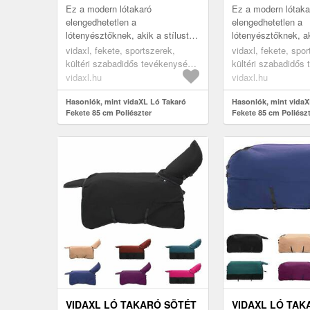
Ez a modern lótakaró
Ez a modern lótaka
elengedhetetlen a
elengedhetetlen a
lótenyésztőknek, akik a stílust
lótenyésztőknek, ak
és a funkcionalitást keresik.
és a funkcionalitást
vidaxl, fekete, sportszerek,
vidaxl, fekete, spor
Tartós poliészterből készült,
Tartós poliészterből
kültéri szabadidős tevékenység,
kültéri szabadidős
puha bársonyos t...
puha bársonyos t...
lovaglás, lógondozás, lótakarók
lovaglás, lógondozá
vidaxl.hu
vidaxl.hu
és lepedők
és lepedők
Hasonlók, mint vidaXL Ló Takaró
Hasonlók, mint vidaX
Fekete 85 cm Poliészter
Fekete 85 cm Poliész
VIDAXL LÓ TAKARÓ SÖTÉT
VIDAXL LÓ TAK