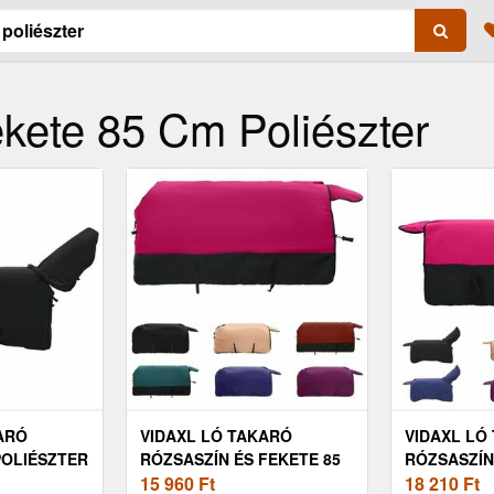
kete 85 Cm Poliészter
ARÓ
VIDAXL LÓ TAKARÓ
VIDAXL LÓ
POLIÉSZTER
RÓZSASZÍN ÉS FEKETE 85
RÓZSASZÍN
CM POLIÉSZTER
15 960
Ft
CM POLIÉS
18 210
Ft