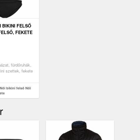
I BIKINI FELSŐ
 FELSŐ, FEKETE
uházat, fürdőruhák,
ini szettek, fekete
Női bikini felső Női
kete
r