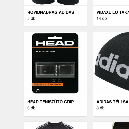
RÖVIDNADRÁG ADIDAS
VIDAXL LÓ TAK
TIRO25 C M SHOY
5 db
FEKETE 165 CM
14 db
POLIÉSZTER
HEAD TENISZÜTŐ GRIP
ADIDAS TÉLI SA
TENISZÜTŐ GRIP, FEKETE
6 db
SAPKA, FEKETE
8 db