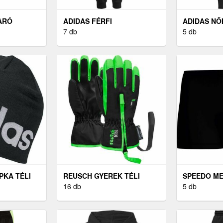
ARÓ
ADIDAS FÉRFI
ADIDAS NŐ
MELEGÍTŐNADRÁG FÉRFI
7 db
LEGGING, 
5 db
MELEGÍTŐNADRÁG,
FEKETE, MÉRET M
PKA TÉLI
REUSCH GYEREK TÉLI
SPEEDO M
KESZTYŰ GYEREK TÉLI
16 db
FÉRFI ÚSZ
5 db
KESZTYŰ, FEKETE
FEKETE, M