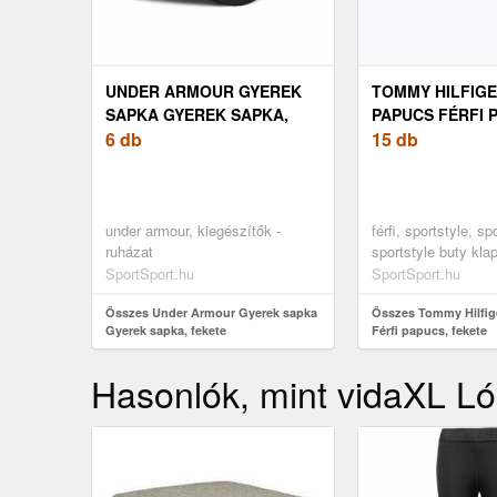
UNDER ARMOUR GYEREK
TOMMY HILFIGE
SAPKA GYEREK SAPKA,
PAPUCS FÉRFI 
FEKETE
6 db
FEKETE
15 db
under armour, kiegészítők -
férfi, sportstyle, sp
ruházat
sportstyle buty klap
fekete
SportSport.hu
SportSport.hu
Összes Under Armour Gyerek sapka
Összes Tommy Hilfige
Gyerek sapka, fekete
Férfi papucs, fekete
Hasonlók, mint vidaXL Ló