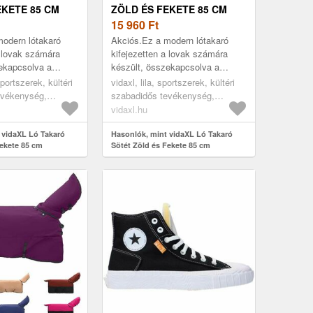
EKETE 85 CM
ZÖLD ÉS FEKETE 85 CM
R
POLIÉSZTER
15 960
Ft
odern lótakaró
Akciós.Ez a modern lótakaró
a lovak számára
kifejezetten a lovak számára
ekapcsolva a
készült, összekapcsolva a
aktikát. Kültéri
stílust és a praktikát. Kültéri
sportszerek, kültéri
vidaxl, lila, sportszerek, kültéri
tt tervezve, jól védi
használatra lett tervezve, jól védi
evékenység,
szabadidős tevékenység,
a l...
ondozás, lótakarók
lovaglás, lógondozás, lótakarók
vidaxl.hu
és lepedők
 vidaXL Ló Takaró
Hasonlók, mint vidaXL Ló Takaró
Fekete 85 cm
Sötét Zöld és Fekete 85 cm
Poliészter