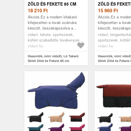
ZÖLD ÉS FEKETE 85 CM
ZÖLD ÉS FEKET
POLIÉSZTER
18 210
Ft
POLIÉSZTER
15 960
Ft
Akciós.Ez a modern lótakaró
Akciós.Ez a modern
kifejezetten a lovak számára
kifejezetten a lov
készült, összekapcsolva a
készült, összekapc
stílust és a praktikát. Kültéri
stílust és a praktiká
vidaxl, fekete, sportszerek,
vidaxl, tengerészké
használatra lett tervezve, jól védi
használatra lett ter
kültéri szabadidős tevékenység,
sportszerek, kültér
a l...
a l...
lovaglás, lógondozás, lótakarók
tevékenység, lovag
vidaxl.hu
vidaxl.hu
és lepedők
lógondozás, lótaka
Hasonlók, mint vidaXL Ló Takaró
Hasonlók, mint vidaX
Sötét Zöld és Fekete 85 cm
Sötét Zöld és Fekete
Poliészter
Poliészter