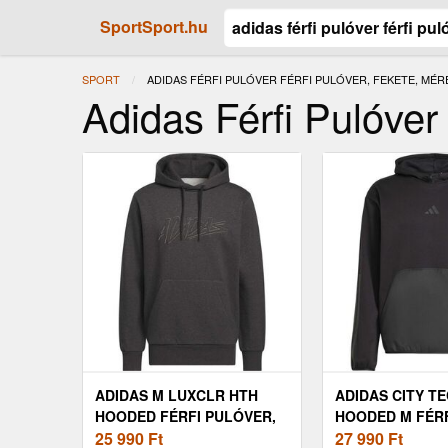
SportSport.hu
SPORT
JELENLEGI:
ADIDAS FÉRFI PULÓVER FÉRFI PULÓVER, FEKETE, MÉR
Adidas Férfi Pulóver
ADIDAS M LUXCLR HTH
ADIDAS CITY TE
HOODED FÉRFI PULÓVER,
HOODED M FÉR
FEKETE, MÉRET
25 990
Ft
PULÓVER, FEKE
27 990
Ft