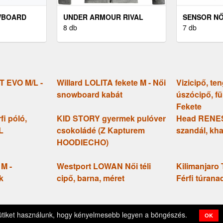
WBOARD
UNDER ARMOUR RIVAL
SENSOR NŐ
OWBOARD
FÉRFI PULÓVER, SZÜRKE,
8 db
FELSŐ NŐI
7 db
MÉRET
FELSŐ, FE
 EVO M/L -
Willard LOLITA fekete M - Női
Vizicipő, ten
snowboard kabát
úszócipő, fü
Fekete
i póló,
KID STORY gyermek pulóver
Head RENES
L
csokoládé (Z Kapturem
szandál, kha
HOODIECHO)
M -
Westport LOWAN Női téli
Kilimanjaro 
k
cipő, barna, méret
Férfi túrana
elhasználási feltételek
Adatkezelési tájékoztató
Cookie kez
ütiket használunk, hogy kényelmesebb legyen a böngészés.
OK