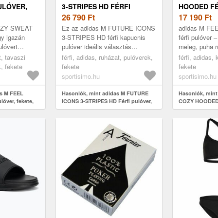
ULÓVER,
3-STRIPES HD FÉRFI
HOODED FÉ
PULÓVER, FEKETE, MÉRET
26 790
Ft
FEKETE, M
17 190
Ft
OZY SWEAT
Ez az adidas M FUTURE ICONS
adidas M F
egy igazán
3-STRIPES HD férfi kapucnis
férfi pulóver 
lóvert
pulóver ideális választás
meleg, puha r
n helyzetben
mindazok számára, akik kedvelik
pulóver neked
t, tavaszi
férfi, adidas, ruházat, pulóverek,
férfi, adidas,
zt próbáld ki!
a lezser stílust és a maximális
a bordázott p
k, fekete
fekete
fekete
k...
sportisimo.hu
sportisimo.hu
as M FEEL
Hasonlók, mint adidas M FUTURE
Hasonlók, mint
óver, fekete,
ICONS 3-STRIPES HD Férfi pulóver,
COZY HOODED Fé
fekete, méret
méret