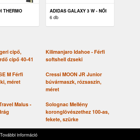
I THERMO
ADIDAS GALAXY 3 W - NŐI
 THERMO
FUTÓCIPŐ
6 db
KETE
geri cipő,
Kilimanjaro Idahoe - Férfi
rdő cipő 40-41
softshell dzseki
E M Férfi
Cressi MOON JR Junior
ki, méret
búvármaszk, rózsaszín,
méret
Travel Malus -
Solognac Mellény
drág
koronglövészethez 100-as,
fekete, szürke
elési szabályzat
Trend
További információ