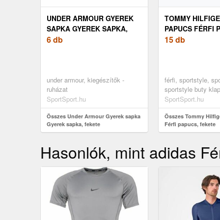
UNDER ARMOUR GYEREK
TOMMY HILFIGE
SAPKA GYEREK SAPKA,
PAPUCS FÉRFI 
FEKETE
6 db
FEKETE
15 db
under armour, kiegészítők -
férfi, sportstyle, sp
ruházat
sportstyle buty klap
fekete
SportSport.hu
SportSport.hu
Összes Under Armour Gyerek sapka
Összes Tommy Hilfige
Gyerek sapka, fekete
Férfi papucs, fekete
Hasonlók, mint adidas Fér