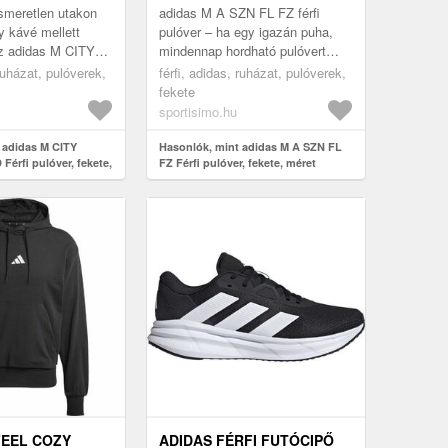
smeretlen utakon
adidas M A SZN FL FZ férfi
y kávé mellett
pulóver – ha egy igazán puha,
az adidas M CITY
mindennap hordható pulóvert
 férfi pulóver
keresel, ez lesz a kedvenced! A
 ruházat, pulóverek,
férfi, adidas, ruházat, pulóverek,
rsad lesz. Puha és
teljes cipzáras kialakításnak ...
fekete
sportisimo.hu
 adidas M CITY
Hasonlók, mint adidas M A SZN FL
érfi pulóver, fekete,
FZ Férfi pulóver, fekete, méret
FEEL COZY
ADIDAS FÉRFI FUTÓCIPŐ