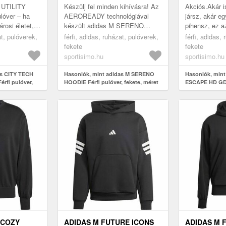
 UTILITY
Készülj fel minden kihívásra! Az
Akciós.Akár i
lóver – ha
AEROREADY technológiával
jársz, akár eg
rosi életet,
készült adidas M SERENO
pihensz, ez 
 való! Az
HOODIE férfi pulóver nem csak
ESCAPE HD GD
at, pulóverek,
férfi, adidas, ruházat, pulóverek,
férfi, adidas,
és a modern
alkalmazkodik a mozgásodhoz,
megbízható tá
fekete
fekete
de kén...
meleg f...
sportisimo.hu
sportisimo.hu
as CITY TECH
Hasonlók, mint adidas M SERENO
Hasonlók, mint
rfi pulóver,
HOODIE Férfi pulóver, fekete, méret
ESCAPE HD GD F
méret
 COZY
ADIDAS M FUTURE ICONS
ADIDAS M 