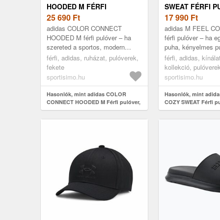
HOODED M FÉRFI
SWEAT FÉRFI P
PULÓVER, FEKETE, MÉRET
25 690
Ft
FEKETE, MÉRET
17 990
Ft
adidas COLOR CONNECT
adidas M FEEL C
HOODED M férfi pulóver – ha
férfi pulóver – ha 
szereted a sportos, modern
puha, kényelmes pu
megjelenést, ez a pulóver neked
keresel, ami minde
férfi, adidas, ruházat, pulóverek,
férfi, adidas, kínála
szól! A mellkason lévő feltűnő
megállja a helyét, e
fekete
kollekció, pulóvere
grafika ...
K...
sportisimo.hu
sportisimo.hu
Hasonlók, mint adidas COLOR
Hasonlók, mint adid
CONNECT HOODED M Férfi pulóver,
COZY SWEAT Férfi pul
fekete, méret
méret