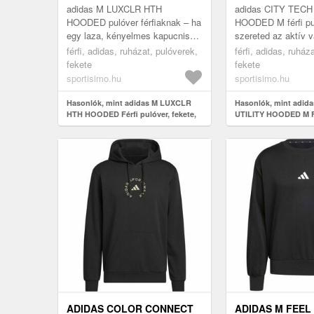
adidas M LUXCLR HTH
adidas CITY TECH
HOODED pulóver férfiaknak – ha
HOODED M férfi pu
egy laza, kényelmes kapucnis
szereted az aktív vá
pulóvert keresel, ez a modell
ez a pulóver neked
férfi, adidas, ruházat, pulóverek,
férfi, adidas, ruház
neked szól. A puha anyag egész
outdoor inspiráció 
fekete
fekete
nap ke...
di...
sportisimo.hu
sportisimo.hu
Hasonlók, mint adidas M LUXCLR
Hasonlók, mint adid
HTH HOODED Férfi pulóver, fekete,
UTILITY HOODED M Fé
méret
fekete, méret
ADIDAS COLOR CONNECT
ADIDAS M FEEL