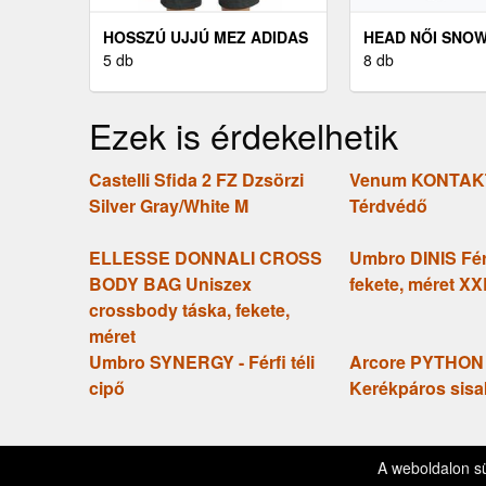
HOSSZÚ UJJÚ MEZ ADIDAS
HEAD NŐI SNO
REF 24 JSY LS
5 db
KÖTÉS NŐI SN
8 db
KÖTÉS, FEKETE
Ezek is érdekelhetik
Castelli Sfida 2 FZ Dzsörzi
Venum KONTAKT
Silver Gray/White M
Térdvédő
ELLESSE DONNALI CROSS
Umbro DINIS Férf
BODY BAG Uniszex
fekete, méret XX
crossbody táska, fekete,
méret
Umbro SYNERGY - Férfi téli
Arcore PYTHON 
cipő
Kerékpáros sisa
Kapcsolat
Impresszum
F
© 2026 SportSport.hu
A weboldalon s