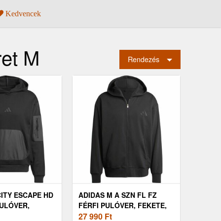
Kedvencek
ret M
Rendezés
CITY ESCAPE HD
ADIDAS M A SZN FL FZ
PULÓVER,
FÉRFI PULÓVER, FEKETE,
ÉRET
MÉRET
27 990
Ft