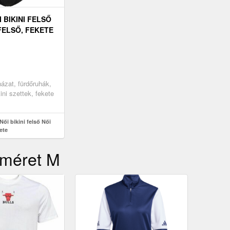
I BIKINI FELSŐ
 FELSŐ, FEKETE
uházat, fürdőruhák,
ini szettek, fekete
Női bikini felső Női
kete
, méret M