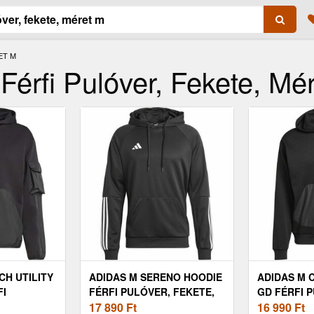
ET M
 Férfi Pulóver, Fekete, Mé
CH UTILITY
ADIDAS M SERENO HOODIE
ADIDAS M 
FI
FÉRFI PULÓVER, FEKETE,
GD FÉRFI 
TE, MÉRET
MÉRET
17 890
Ft
FEKETE, M
16 990
Ft