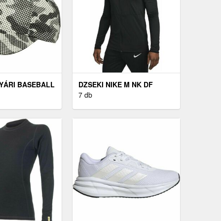
YÁRI BASEBALL
DZSEKI NIKE M NK DF
RI GYEREK
PARK20 TRK JKT K R
7 db
ÜRKE, MÉRET