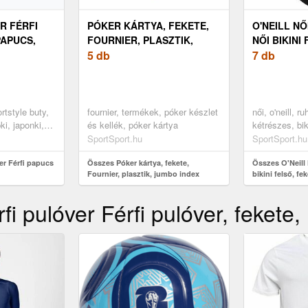
R FÉRFI
PÓKER KÁRTYA, FEKETE,
O'NEILL NŐ
PAPUCS,
FOURNIER, PLASZTIK,
NŐI BIKINI
JUMBO INDEX
5 db
7 db
ortstyle buty,
fournier, termékek, póker készlet
női, o'neill, r
ki, japonki,
és kellék, póker kártya
kétrészes, bik
SportSport.hu
SportSport.hu
r Férfi papucs
Összes Póker kártya, fekete,
Összes O'Neill 
Fournier, plasztik, jumbo index
bikini felső, fe
fi pulóver Férfi pulóver, fekete