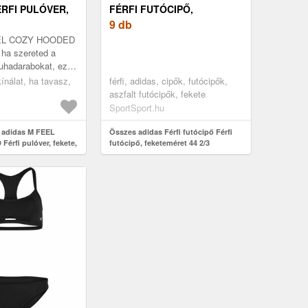
RFI PULÓVER,
FÉRFI FUTÓCIPŐ,
ÉRET
FEKETEMÉRET 44 2/3
9 db
EEL COZY HOODED
– ha szereted a
uhadarabokat, ez a
 való. A kapucni és
 kínálat, ha tavasz,
férfi, adidas, cipők, futócipők,
asszék egész ...
aszfalt futócipők, fekete
SportSport.hu
 adidas M FEEL
Összes adidas Férfi futócipő Férfi
rfi pulóver, fekete,
futócipő, feketeméret 44 2/3