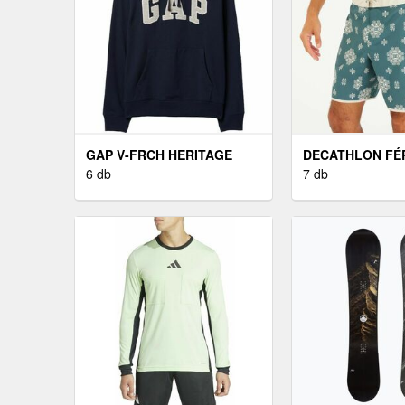
GAP V-FRCH HERITAGE
DECATHLON FÉ
LOGO FÉRFI PULÓVER,
6 db
BOARDSHORT, 
7 db
SÖTÉTKÉK, MÉRET
SZÁRÚ, 18" - 50