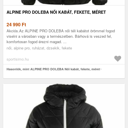
ALPINE PRO DOLEBA NŐI KABÁT, FEKETE, MÉRET
24 990
Ft
Akciós.Az ALPINE PRO DOLEBA női téli kabátot örömmel fogod
viselni a városban vagy a természetben. Bárhová is veszed fel,
komfortosan fogod érezni magad. ...
női, alpine pro, ruházat, dzsekik, fekete
sportisimo.hu
Hasonlók, mint ALPINE PRO DOLEBA Női kabát, fekete, méret