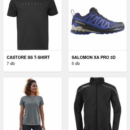
CASTORE SS T-SHIRT
SALOMON XA PRO 3D
FÉRFI PÓLÓ, FEKETE,
7 db
GTX - FÉRFI TÚRACIPŐ
5 db
MÉRET