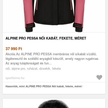
ALPINE PRO PESSA NŐI KABÁT, FEKETE, MÉRET
37 990
Ft
Akciós.Az ALPINE PRO PESSA membrános női síkabát vízálló,
légáteresztő és szélálló anyagból készült, amely nagyon rugalmas.
Az anyag tulajdonságait és fun...
női, alpine pro, ruházat, dzsekik, fekete
sportisimo.hu
Hasonlók, mint ALPINE PRO PESSA Női kabát, fekete, méret