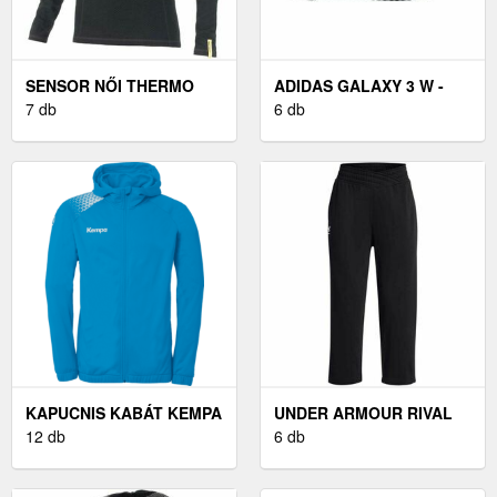
SENSOR NŐI THERMO
ADIDAS GALAXY 3 W -
FELSŐ NŐI THERMO
7 db
NŐI FUTÓCIPŐ
6 db
FELSŐ, FEKETE
KAPUCNIS KABÁT KEMPA
UNDER ARMOUR RIVAL
KEMPA AMBITION 28
12 db
NŐI MELEGÍTŐNADRÁG,
6 db
HOODED JACKET
FEKETE, MÉRET M