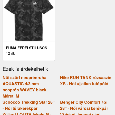
PUMA FÉRFI STÍLUSOS
PÓLÓ FÉRFI STÍLUSOS
12 db
PÓLÓ, FEKETE
Ezek is érdekelhetik
Női szörf neoprénruha
Nike RUN TANK rózsaszín
AQUASTIC 4/3 mm
XS - Női ujjatlan futópóló
neoprén WAVEY black.
Méret: M
Scirocco Trekking Star 28"
Benger City Comfort 7G
- Női túrakerékpár
28" - Női városi kerékpár
Willard LOLITA fekete M -
Vizicipő, tengeri cipő,