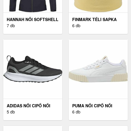
HANNAH NŐI SOFTSHELL
FINMARK TÉLI SAPKA
KABÁT NŐI SOFTSHELL
7 db
TÉLI SAPKA, BÉZS,
6 db
KABÁT, FEKETE
MÉRET UNI
ADIDAS NŐI CIPŐ NŐI
PUMA NŐI CIPŐ NŐI
CIPŐ, FEKETE, MÉRET 40
5 db
CIPŐ, FEHÉR, MÉRET 40
6 db