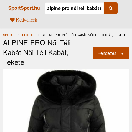
SportSport.hu
Kedvencek
SPORT
FEKETE
JELENLEGI:
ALPINE PRO NŐI TÉLI KABÁT NŐI TÉLI KABÁT, FEKETE
ALPINE PRO Női Téli
Kabát Női Téli Kabát,
Rendezés
Fekete