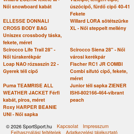
Női snowboard kabát
úszócipő, fürdő cipő 40-41
Fekete
ELLESSE DONNALI
Willard LORA sötétszürke
CROSS BODY BAG
XL - Női steppelt mellény
Uniszex crossbody táska,
fekete, méret
Scirocco Life Trail 28" -
Scirocco Siena 28" - Női
Női túrakerékpár
városi kerékpár
Loap NAO rózsaszín 22 -
Fischer RC1 JR COMBI
Gyerek téli cipő
Combi sífutó cipő, fekete,
méret
Puma TEAMRISE ALL
Junior téli sapka ZIENER
WEATHER JACKET Férfi
ISHI-802166-464-vibrant
kabát, piros, méret
peach
Roxy HARPER BEANIE
UNI - Női sapka
Kapcsolat
Impresszum
© 2026 SportSport.hu
Felhasználási feltételek
Adatkezelési tájékoztató