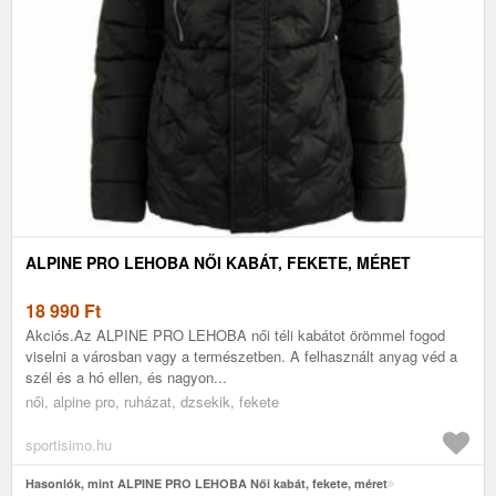
ALPINE PRO LEHOBA NŐI KABÁT, FEKETE, MÉRET
18 990
Ft
Akciós.Az ALPINE PRO LEHOBA női téli kabátot örömmel fogod
viselni a városban vagy a természetben. A felhasznált anyag véd a
szél és a hó ellen, és nagyon...
női, alpine pro, ruházat, dzsekik, fekete
sportisimo.hu
Hasonlók, mint ALPINE PRO LEHOBA Női kabát, fekete, méret