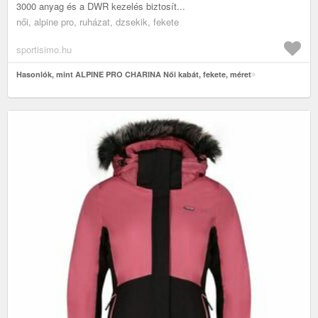
3000 anyag és a DWR kezelés biztosít...
női, alpine pro, ruházat, dzsekik, fekete
sportisimo.hu
Hasonlók, mint ALPINE PRO CHARINA Női kabát, fekete, méret