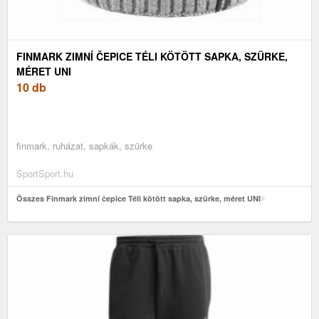
FINMARK ZIMNÍ ČEPICE TÉLI KÖTÖTT SAPKA, SZÜRKE,
MÉRET UNI
10 db
finmark, ruházat, sapkák, szürke
SportSport.hu
Összes Finmark zimní čepice Téli kötött sapka, szürke, méret UNI