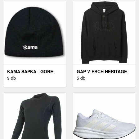
KAMA SAPKA - GORE-
GAP V-FRCH HERITAGE
TEX TÉLI SAPKA
9 db
LOGO FÉRFI PULÓVER,
5 db
FEKETE, MÉRET