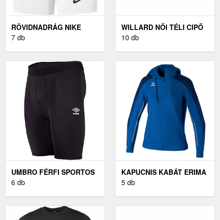
RÖVIDNADRÁG NIKE
WILLARD NŐI TÉLI CIPŐ
WOMENS PRO DRI-FIT
7 db
NŐI TÉLI CIPŐ, FEKETE
10 db
STRIKE SHORT
UMBRO FÉRFI SPORTOS
KAPUCNIS KABÁT ERIMA
RÖVIDNADRÁG FÉRFI
6 db
EVO STAR HOODIE
5 db
SPORTOS
JACKET W
RÖVIDNADRÁG, FEKETE