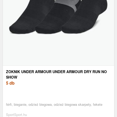
ZOKNIK UNDER ARMOUR UNDER ARMOUR DRY RUN NO
SHOW
5 db
férfi, bieganie, odzież biegowa, odzież biegowa skarpety, fekete
SportSport.hu