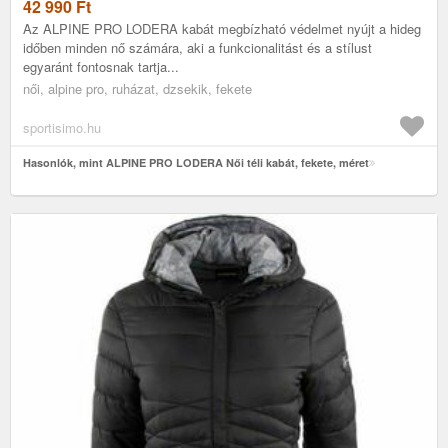
42 990
Ft
Az ALPINE PRO LODERA kabát megbízható védelmet nyújt a hideg
időben minden nő számára, aki a funkcionalitást és a stílust
egyaránt fontosnak tartja...
női, alpine pro, ruházat, dzsekik, fekete
sportisimo.hu
Hasonlók, mint ALPINE PRO LODERA Női téli kabát, fekete, méret