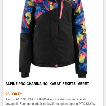
ALPINE PRO CHARINA NŐI KABÁT, FEKETE, MÉRET
26 990
Ft
Akciós.ALPINE PRO CHARINA női síkabát víz- és szélálló
anyagból. Funkcionalitását és kiváló tulajdonságait a PTX SNOW