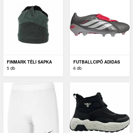
FINMARK TÉLI SAPKA
FUTBALLCIPŐ ADIDAS
SÖTÉTSZÜRKE UNI -
5 db
PREDATOR PRO FOLD-
6 db
FÉRFI TÉLI SAPKA
OVER TONGUE FG