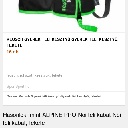
REUSCH GYEREK TÉLI KESZTYŰ GYEREK TÉLI KESZTYŰ,
FEKETE
16 db
reusch, ruházat, kesztyűk, fekete
SportSport.hu
Összes Reusch Gyerek téli kesztyű Gyerek téli kesztyű, fekete
Hasonlók, mint ALPINE PRO Női téli kabát Női
téli kabát, fekete