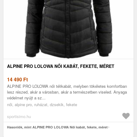
ALPINE PRO LOLOWA NŐI KABÁT, FEKETE, MÉRET
14 490
Ft
ALPINE PRO LOLOWA női télikabát, melyben tökéletes komfortban
lesz részed, akár a városban, akár a természetben viseled. Anyaga
védelmet nyújt a sz...
női, alpine pro, ruházat, dzsekik, fekete
sportisimo.hu
Hasonlók, mint ALPINE PRO LOLOWA Női kabát, fekete, méret