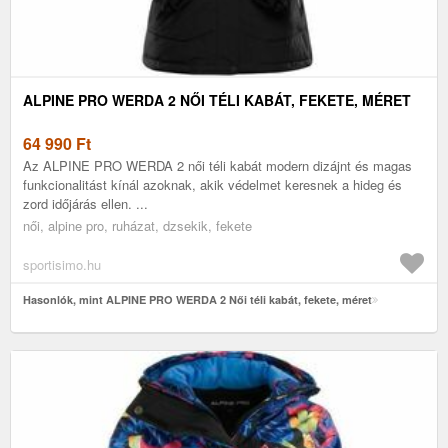
ALPINE PRO WERDA 2 NŐI TÉLI KABÁT, FEKETE, MÉRET
64 990
Ft
Az ALPINE PRO WERDA 2 női téli kabát modern dizájnt és magas
funkcionalitást kínál azoknak, akik védelmet keresnek a hideg és
zord időjárás ellen. ...
női, alpine pro, ruházat, dzsekik, fekete
sportisimo.hu
Hasonlók, mint ALPINE PRO WERDA 2 Női téli kabát, fekete, méret