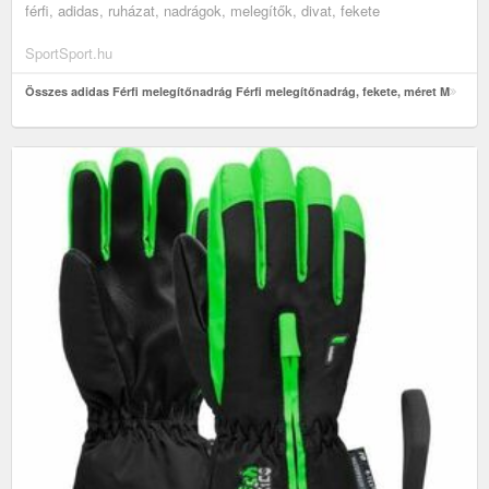
férfi, adidas, ruházat, nadrágok, melegítők, divat, fekete
SportSport.hu
Összes adidas Férfi melegítőnadrág Férfi melegítőnadrág, fekete, méret M