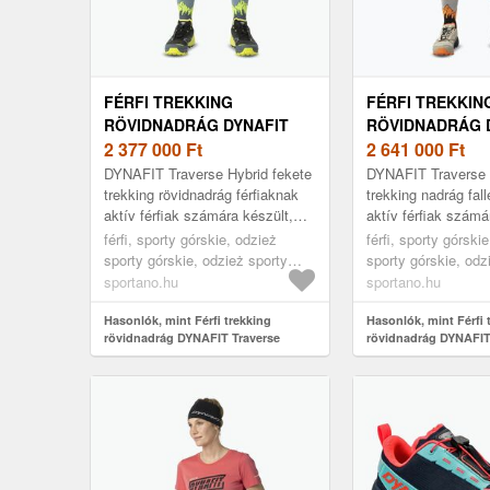
FÉRFI TREKKING
FÉRFI TREKKIN
RÖVIDNADRÁG DYNAFIT
RÖVIDNADRÁG 
TRAVERSE HYBRID BLACK
2 377 000
Ft
TRAVERSE HYBR
2 641 000
Ft
OUT (TRAVERSE HYBRID
ROCK/0910 (TR
DYNAFIT Traverse Hybrid fekete
DYNAFIT Traverse H
08-0000072060)
HYBRID 08-0000
trekking rövidnadrág férfiaknak
trekking nadrág fal
aktív férfiak számára készült,
aktív férfiak számá
akik értékelik a kényelmet és a
akik értékelik a ké
férfi, sporty górskie, odzież
férfi, sporty górski
funkcionalitást túráz...
funkcionalitást a he
sporty górskie, odzież sporty
sporty górskie, odz
górskie spodenki, fekete
górskie spodenki, 
sportano.hu
sportano.hu
Hasonlók, mint Férfi trekking
Hasonlók, mint Férfi 
rövidnadrág DYNAFIT Traverse
rövidnadrág DYNAFIT
Hybrid black out (Traverse Hybrid
Hybrid fallen rock/09
08-0000072060)
Hybrid 08-0000072060