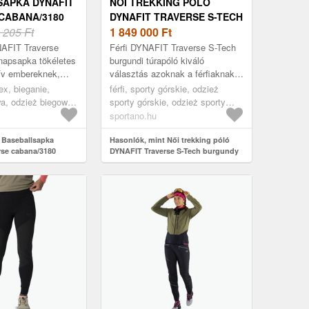
APKA DYNAFIT
NŐI TREKKING PÓLÓ
CABANA/3180
DYNAFIT TRAVERSE S-TECH
08-0000072079)
 205 Ft
BURGUNDY (TRAVERSE S-
1 849 000
Ft
TECH 08-0000071552)
AFIT Traverse
Férfi DYNAFIT Traverse S-Tech
napsapka tökéletes
burgundi túrapóló kiváló
ív embereknek,
választás azoknak a férfiaknak,
k a kényelmet és a
akik aktívan töltik idejüket a
sex, bieganie,
férfi, sporty górskie, odzież
st sportolás közben.
hegyi túraútvonalakon. Túrázá...
a, odzież biegowa
sporty górskie, odzież sporty
ka, színes
górskie koszulka, bordó
sportano.hu
 Baseballsapka
Hasonlók, mint Női trekking póló
se cabana/3180
DYNAFIT Traverse S-Tech burgundy
000072079)
(Traverse S-Tech 08-0000071552)