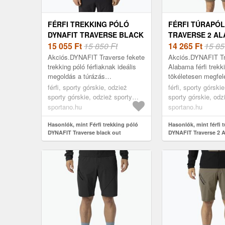
FÉRFI TREKKING PÓLÓ
FÉRFI TÚRAPÓL
DYNAFIT TRAVERSE BLACK
TRAVERSE 2 A
OUT (TRAVERSE 08-
15 055
Ft
15 850 Ft
(TRAVERSE 2 08
14 265
Ft
15 85
0000072054)
0000070670)
Akciós.DYNAFIT Traverse fekete
Akciós.DYNAFIT Tr
trekking póló férfiaknak ideális
Alabama férfi trekk
megoldás a túrázás
tökéletesen megfele
szerelmeseinek, akik a
szabadtéri tevéken
férfi, sporty górskie, odzież
férfi, sporty górski
kényelmet és a funkcionalitást
biztosítva a kénye
sporty górskie, odzież sporty
sporty górskie, odz
értékelik. Poliés...
funkcion...
górskie koszulka, fekete
górskie koszulka, 
sportano.hu
sportano.hu
Hasonlók, mint Férfi trekking póló
Hasonlók, mint férfi 
DYNAFIT Traverse black out
DYNAFIT Traverse 2 
(Traverse 08-0000072054)
(Traverse 2 08-00000