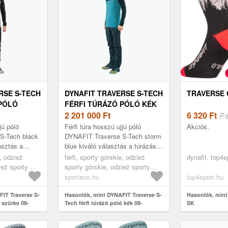
RSE S-TECH
DYNAFIT TRAVERSE S-TECH
TRAVERSE 
 PÓLÓ
FÉRFI TÚRÁZÓ PÓLÓ KÉK
0071606
08-0000071606 (TRAVERSE
2 201 000
Ft
6 320
Ft
7 
CH 08-
S-TECH 08-0000071606)
jú póló
Férfi túra hosszú ujjú póló
Akciós.
S-Tech black
DYNAFIT Traverse S-Tech storm
asztás a
blue kiváló választás a túrázás
etet kedvelők
szerelmeseinek, akik
e, odzież
férfi, sporty górskie, odzież
dynafit, top4s
elik a ké...
megbízhatóságot és kényelmet
ież sporty
sporty górskie, odzież sporty
várnak ...
szürke
górskie koszulka, kék
sportano.hu
top4sport.hu
IT Traverse S-
Hasonlók, mint DYNAFIT Traverse S-
Hasonlók, mi
ó szürke 08-
Tech férfi túrázó póló kék 08-
SK
 S-Tech 08-
0000071606 (Traverse S-Tech 08-
0000071606)