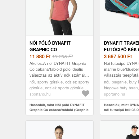
NŐI PÓLÓ DYNAFIT
DYNAFIT TRAVE
GRAPHIC CO
FUTÓCIPŐ KÉK 
CABANA/TABLOID
11 880
Ft
13 205 Ft
0000064079 (TR
3 697 500
Ft
(GRAPHIC CO 08-
0000064079)
Akciós.A női DYNAFIT Graphic
Női futócipő DYNAF
0000070999)
Co cabana/tabloid póló ideális
marine blue/blueber
választás az aktív nők számára,
választás terepfutá
akik a kényelemre törekednek
szerelmeseinek. Az
női, sporty górskie, odzież sporty
női, bieganie, buty
túrázásaik során. Organikus
kényelem érdekében
górskie, odzież sporty górskie
biegowe buty teren
pamut...
felsőrés...
koszulka, rózsaszín
sportano.hu
sportano.hu
Hasonlók, mint Női póló DYNAFIT
Hasonlók, mint DYNA
Graphic Co cabana/tabloid (Graphic
női futócipő kék 08-
Co 08-0000070999)
(Traverse 08-0000064