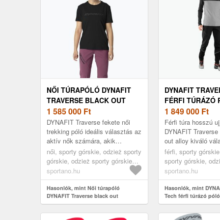
NŐI TÚRAPÓLÓ DYNAFIT
DYNAFIT TRAVE
TRAVERSE BLACK OUT
FÉRFI TÚRÁZÓ
(TRAVERSE 08-0000072055)
1 585 000
Ft
SZÜRKE 08-000
1 849 000
Ft
(TRAVERSE S-TE
DYNAFIT Traverse fekete női
Férfi túra hosszú uj
0000071606)
trekking póló ideális választás az
DYNAFIT Traverse 
aktív nők számára, akik
out alloy kiváló vál
kényelmet keresnek túrázások
szabadban aktív él
női, sporty górskie, odzież sporty
férfi, sporty górski
során. Poliészterből készült, g...
számára, akik érték
górskie, odzież sporty górskie
sporty górskie, odz
koszulka, fekete
górskie koszulka, 
sportano.hu
sportano.hu
Hasonlók, mint Női túrapóló
Hasonlók, mint DYNAF
DYNAFIT Traverse black out
Tech férfi túrázó pól
(Traverse 08-0000072055)
0000071606 (Traverse
0000071606)