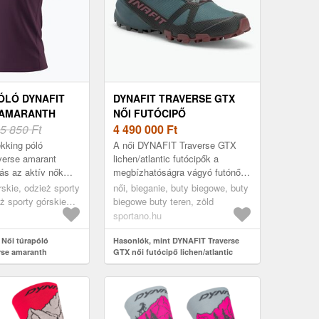
ÓLÓ DYNAFIT
DYNAFIT TRAVERSE GTX
 AMARANTH
NŐI FUTÓCIPŐ
08-0000072055)
5 850 Ft
LICHEN/ATLANTIC
4 490 000
Ft
(TRAVERSE GTX 08-
ekking póló
A női DYNAFIT Traverse GTX
0000064081)
erse amarant
lichen/atlantic futócipők a
tás az aktív nők
megbízhatóságra vágyó futónők
 intenzív hegyi
számára készültek, akik igényes
rskie, odzież sporty
női, bieganie, buty biegowe, buty
gfelelő ruházatot
terepen edzenek. Ez a modell
eż sporty górskie
biegowe buty teren, zöld
o...
v...
sportano.hu
 Női túrapóló
Hasonlók, mint DYNAFIT Traverse
rse amaranth
GTX női futócipő lichen/atlantic
000072055)
(Traverse GTX 08-0000064081)