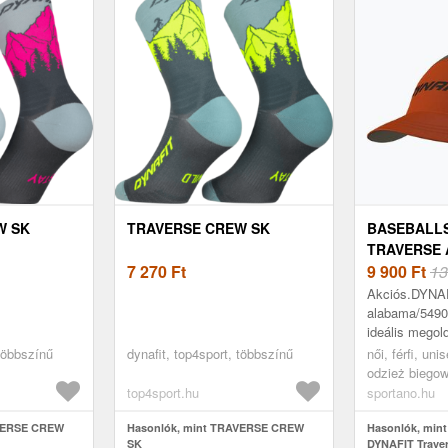
W SK
TRAVERSE CREW SK
BASEBALLS
TRAVERSE 
7 270
Ft
(TRAVERSE 
9 900
Ft
13
Akciós.DYNAF
alabama/549
ideális megol
számára, aki
 többszínű
dynafit, top4sport, többszínű
női, férfi, uni
védelmet kere
odzież biegow
időjárási visz
czapka, opas
top4sport.hu
sportano.hu
AVERSE CREW
Hasonlók, mint TRAVERSE CREW
Hasonlók, mint
SK
DYNAFIT Trave