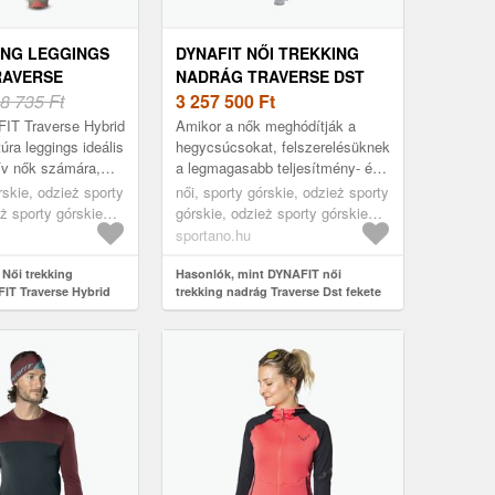
ING LEGGINGS
DYNAFIT NŐI TREKKING
RAVERSE
NADRÁG TRAVERSE DST
ACK OUT
8 735 Ft
FEKETE 08-0000071461
3 257 500
Ft
HYBRID 08-
(TRAVERSE DST 08-
IT Traverse Hybrid
Amikor a nők meghódítják a
)
0000071461)
túra leggings ideális
hegycsúcsokat, felszerelésüknek
ív nők számára,
a legmagasabb teljesítmény- és
t és funkcionalitást
kényelmi követelményeknek kell
rskie, odzież sporty
női, sporty górskie, odzież sporty
 túráik so...
megfelelnie. A női túranad...
eż sporty górskie
górskie, odzież sporty górskie
ete
spodnie trekkingowe, fekete
sportano.hu
 Női trekking
Hasonlók, mint DYNAFIT női
IT Traverse Hybrid
trekking nadrág Traverse Dst fekete
erse Hybrid 08-
08-0000071461 (Traverse Dst 08-
0000071461)