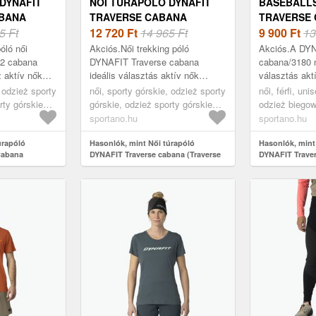
DYNAFIT
NŐI TÚRAPÓLÓ DYNAFIT
BASEBALLS
ABANA
TRAVERSE CABANA
TRAVERSE 
-
5 Ft
(TRAVERSE 08-0000072055)
12 720
Ft
14 965 Ft
(TRAVERSE 
9 900
Ft
13
óló női
Akciós.Női trekking póló
Akciós.A DYN
2 cabana
DYNAFIT Traverse cabana
cabana/3180 
z aktív nők
ideális választás aktív nők
választás akt
ciókat és
számára, akik értékelik a
akik értékeli
, odzież sporty
női, sporty górskie, odzież sporty
női, férfi, uni
k túrázás
kényelmet és a funkcionalitást
funkcionalitá
rty górskie
górskie, odzież sporty górskie
odzież biegow
túrázás közben. Főké...
A p...
n
koszulka, narancs
czapka, opas
sportano.hu
sportano.hu
úrapóló
Hasonlók, mint Női túrapóló
Hasonlók, mint
Cabana
DYNAFIT Traverse cabana (Traverse
DYNAFIT Traver
70671)
08-0000072055)
(Traverse 08-0