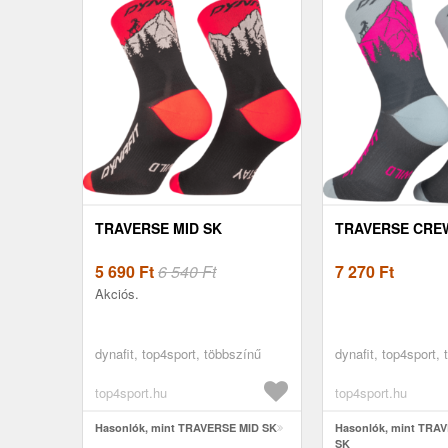
TRAVERSE MID SK
TRAVERSE CRE
5 690
Ft
6 540 Ft
7 270
Ft
Akciós.
dynafit, top4sport, többszínű
dynafit, top4sport,
top4sport.hu
top4sport.hu
Hasonlók, mint TRAVERSE MID SK
Hasonlók, mint TR
SK