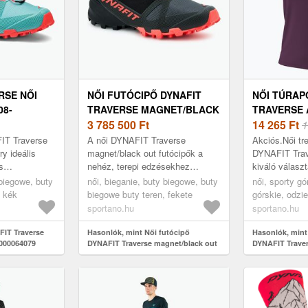
RSE NŐI
NŐI FUTÓCIPŐ DYNAFIT
NŐI TÚRAP
08-
TRAVERSE MAGNET/BLACK
TRAVERSE
AVERSE 08-
OUT (TRAVERSE 08-
3 785 500
Ft
(TRAVERSE 
14 265
Ft
1
0000064079)
IT Traverse
A női DYNAFIT Traverse
Akciós.Női tr
ry ideális
magnet/black out futócipők a
DYNAFIT Trav
s
nehéz, terepi edzésekhez
kiváló válasz
 optimális
készültek. Azoknak a futóknak
számára, akik
 biegowe, buty
női, bieganie, buty biegowe, buty
női, sporty gó
 tervezett
szánták, akik a párnázottság,
túrázáshoz me
, kék
biegowe buty teren, fekete
górskie, odzi
tapadás és...
keresnek. A p
koszulka, lila
sportano.hu
sportano.hu
FIT Traverse
Hasonlók, mint Női futócipő
Hasonlók, mint
0000064079
DYNAFIT Traverse magnet/black out
DYNAFIT Trave
079)
(Traverse 08-0000064079)
(Traverse 08-0