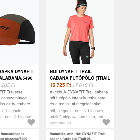
APKA DYNAFIT
NŐI DYNAFIT TRAIL
ALABAMA/5490
CABANA FUTÓPÓLÓ (TRAIL
08-0000072079)
 205 Ft
08-0000071915)
16 725
Ft
17 610 Ft
IT Traverse
Akciós.A DYNAFIT Trail cabana
0 napszemüveg
női futópóló intenzív terhelésre
dás aktív emberek
és a technikai megoldásokat
k megbízható
értékelő aktív futónők igényeire
sex, bieganie,
női, bieganie, odzież biegowa,
snek változatos
lett tervezve. Ez a modell mod...
a, odzież biegowa
odzież biegowa koszulka, red
onyok ...
ka, színes
sportano.hu
 Baseballsapka
Hasonlók, mint Női DYNAFIT Trail
rse alabama/5490
cabana futópóló (Trail 08-