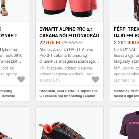
G
DYNAFIT ALPINE PRO 2/1
FÉRFI TRE
DYNAFIT
CABANA NŐI FUTÓNADRÁG
UJJÚ FELS
ID FALLEN
(ALPINE PRO 2/1 08-
22 975
Ft
25 530 Ft
TRAVERSE 
2 201 000
AVERSE
0000071644)
BLUBERRY
ybrid férfi
Akciós.A női DYNAFIT Alpine
Férfi DYNAFI
072060)
(TRAVERSE 
len rock/0910
Pro 2/1 cabana futónadrág
hosszú ujjú tú
ra készült,
dinamikus mozgásszabadságot
burgundy szín
0000071606
nyelmet és a
és hatékony támogatást biztosít
választás a h
e, odzież
női, bieganie, odzież biegowa,
férfi, sporty 
g...
intenzív futóedzések során. A
szerelmeseine
ież sporty
odzież biegowa spodenki, red
sporty górski
modellt a ...
kény...
barna
górskie koszu
sportano.hu
sportano.hu
trekking
Hasonlók, mint DYNAFIT Alpine Pro
Hasonlók, mint 
 Traverse
2/1 cabana női futónadrág (Alpine
hosszú ujjú fe
10 (Traverse
Pro 2/1 08-0000071644)
S-Tech bluberr
)
S-Tech 08-0000