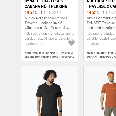
DYNAFIT TRAVERSE 2
NŐI TÚRAPÓLÓ 
CABANA NŐI TREKKING
TRAVERSE 2 C
PÓLÓ (TRAVERSE 2 08-
14 215
Ft
14 965 Ft
(TRAVERSE 2 08
14 215
Ft
14 96
0000070671)
0000070671)
Akciós.Női túrapóló DYNAFIT
Akciós.A trekking p
Traverse 2 cabana kiváló
DYNAFIT Traverse 
választás aktív nők számára,
ideális választás a
akik értékelik a kényelmet és a
számára, akik funk
női, sporty górskie, odzież sporty
női, sporty górskie
funkcionalitást a hegyi túrák
kényelmet keresne
górskie, odzież sporty górskie
górskie, odzież spo
során. Int...
közben. Teljes ...
koszulka, narancs
koszulka, rózsaszí
sportano.hu
sportano.hu
Hasonlók, mint DYNAFIT Traverse 2
Hasonlók, mint Női t
cabana női trekking póló (Traverse 2
DYNAFIT Traverse 2 
08-0000070671)
(Traverse 2 08-00000