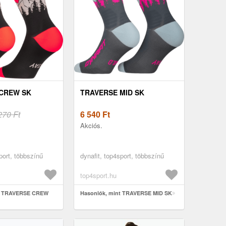
CREW SK
TRAVERSE MID SK
270 Ft
6 540
Ft
Akciós.
port, többszínű
dynafit, top4sport, többszínű
top4sport.hu
nt TRAVERSE CREW
Hasonlók, mint TRAVERSE MID SK