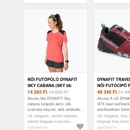
NŐI FUTÓPÓLÓ DYNAFIT
DYNAFIT TRAVE
SKY CABANA (SKY 08-
NŐI FUTÓCIPŐ 
0000071650)
14 265
Ft
15 850 Ft
PIROS/FEKETE 
49 340
Ft
51 94
(TRAVERSE GTX 
Akciós.Női DYNAFIT Sky
Akciós.A női DYNA
0000064081)
cabana futópóló aktív nők
GTX beet red/black
számára készült, akik értékelik a
edzőterekben törté
kényelmet és a funkcionalitást.
lettek tervezve, aho
női, bieganie, odzież biegowa,
női, bieganie, buty
100%-ban újrahasznosított
kulcsfontosságú a v
odzież biegowa koszulka,
biegowe buty teren
poliészterből...
védelem...
rózsaszín
sportano.hu
sportano.hu