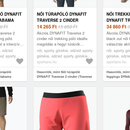
Ó DYNAFIT
NŐI TÚRAPÓLÓ DYNAFIT
NŐI TREKK
LABAMA
TRAVERSE 2 CINDER
DYNAFIT T
-
0 Ft
(TRAVERSE 2 08-
14 265
Ft
15 850 Ft
HYBRID BL
34 860
Ft
3
0000070671)
(TRAVERSE 
averse 2
Akciós.DYNAFIT Traverse 2
Akciós.DYNAF
0000072064
ing póló
cinder női trekking póló ideális
black out női 
l a intenzív
megoldás a hegyi túrázók
választás akt
ységek során,
számára, akik a kényelmet és a
akik kényelme
e, odzież
női, sporty górskie, odzież sporty
női, sporty gó
lmet és a
funkcionalitást értékelik. Teljes
keresnek hegyi
ież sporty
górskie, odzież sporty górskie
górskie, odzi
mérté...
narancs
koszulka, szürke
spodenki, fek
sportano.hu
sportano.hu
túrapóló
Hasonlók, mint Női túrapóló
Hasonlók, mint
Alabama
DYNAFIT Traverse 2 cinder (Traverse
leggings DYNAF
70670)
2 08-0000070671)
black out (Trav
0000072064)