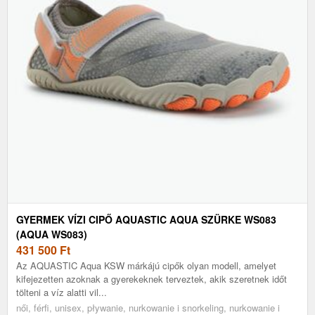
GYERMEK VÍZI CIPŐ AQUASTIC AQUA SZÜRKE WS083
(AQUA WS083)
431 500
Ft
Az AQUASTIC Aqua KSW márkájú cipők olyan modell, amelyet
kifejezetten azoknak a gyerekeknek terveztek, akik szeretnek időt
tölteni a víz alatti vil...
női, férfi, unisex, pływanie, nurkowanie i snorkeling, nurkowanie i