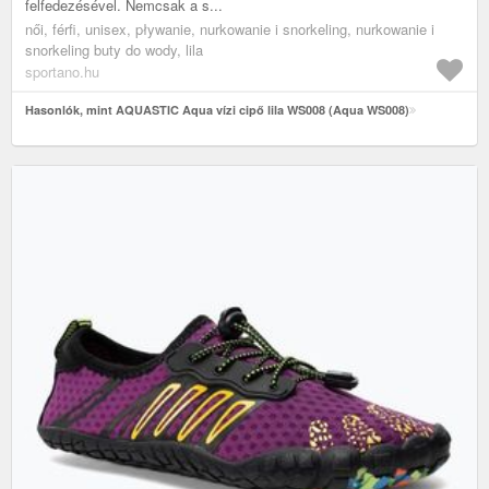
felfedezésével. Nemcsak a s...
női, férfi, unisex, pływanie, nurkowanie i snorkeling, nurkowanie i
snorkeling buty do wody, lila
sportano.hu
Hasonlók, mint AQUASTIC Aqua vízi cipő lila WS008 (Aqua WS008)