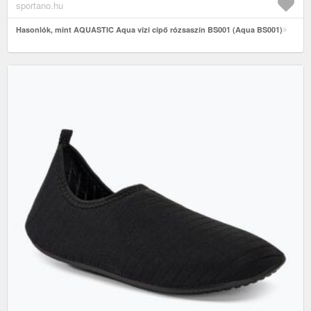
sportano.hu
Hasonlók, mint AQUASTIC Aqua vízi cipő rózsaszín BS001 (Aqua BS001)