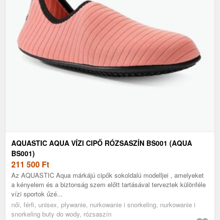
AQUASTIC AQUA VÍZI CIPŐ RÓZSASZÍN BS001 (AQUA
BS001)
211 500
Ft
Az AQUASTIC Aqua márkájú cipők sokoldalú modelljei , amelyeket
a kényelem és a biztonság szem előtt tartásával terveztek különféle
vízi sportok űzé...
női, férfi, unisex, pływanie, nurkowanie i snorkeling, nurkowanie i
snorkeling buty do wody, rózsaszín