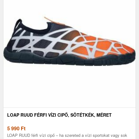
LOAP RUUD FÉRFI VÍZI CIPŐ, SÖTÉTKÉK, MÉRET
5 990
Ft
LOAP RUUD férfi vízi cipő – ha szereted a vízi sportokat vagy sok