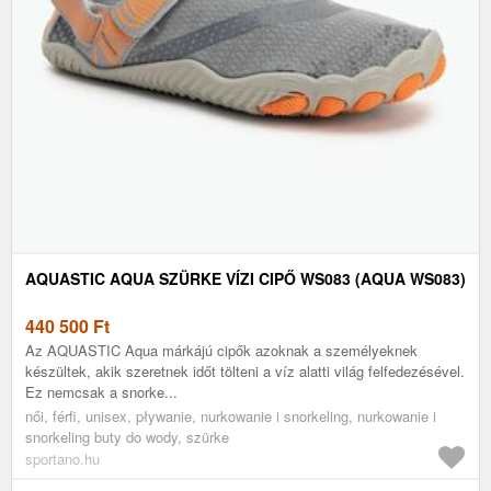
AQUASTIC AQUA SZÜRKE VÍZI CIPŐ WS083 (AQUA WS083)
440 500
Ft
Az AQUASTIC Aqua márkájú cipők azoknak a személyeknek
készültek, akik szeretnek időt tölteni a víz alatti világ felfedezésével.
Ez nemcsak a snorke...
női, férfi, unisex, pływanie, nurkowanie i snorkeling, nurkowanie i
snorkeling buty do wody, szürke
sportano.hu