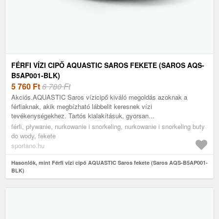
FÉRFI VÍZI CIPŐ AQUASTIC SAROS FEKETE (SAROS AQS-
B5AP001-BLK)
5 760
Ft
6 780 Ft
Akciós.AQUASTIC Saros vízicipő kiváló megoldás azoknak a
férfiaknak, akik megbízható lábbelit keresnek vízi
tevékenységekhez. Tartós kialakításuk, gyorsan...
férfi, pływanie, nurkowanie i snorkeling, nurkowanie i snorkeling buty
do wody, fekete
sportano.hu
Hasonlók, mint Férfi vízi cipő AQUASTIC Saros fekete (Saros AQS-B5AP001-
BLK)