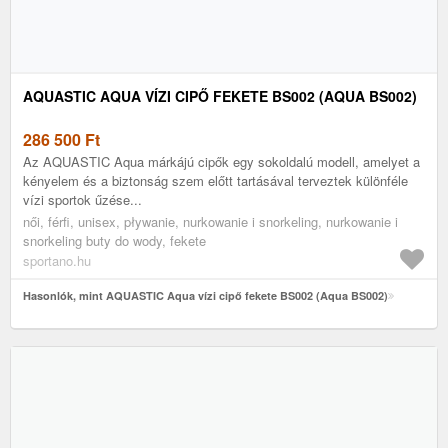
AQUASTIC AQUA VÍZI CIPŐ FEKETE BS002 (AQUA BS002)
286 500
Ft
Az AQUASTIC Aqua márkájú cipők egy sokoldalú modell, amelyet a
kényelem és a biztonság szem előtt tartásával terveztek különféle
vízi sportok űzése...
női, férfi, unisex, pływanie, nurkowanie i snorkeling, nurkowanie i
snorkeling buty do wody, fekete
sportano.hu
Hasonlók, mint AQUASTIC Aqua vízi cipő fekete BS002 (Aqua BS002)