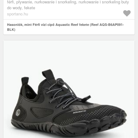
férfi, pływanie, nurkowanie i snorkeling, nurkowanie i snorkeling buty
do wody, fekete
sportano.hu
Hasonlók, mint Férfi vízi cipő Aquastic Reef fekete (Reef AQS-B6AP091-
BLK)