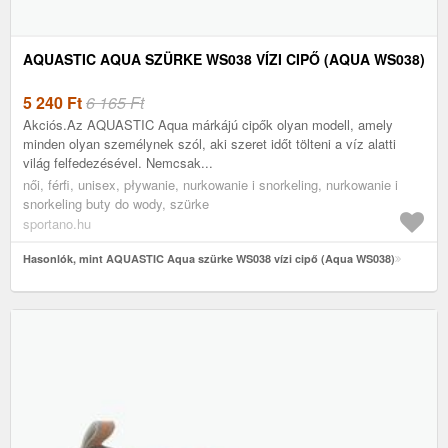
AQUASTIC AQUA SZÜRKE WS038 VÍZI CIPŐ (AQUA WS038)
5 240
Ft
6 165 Ft
Akciós.Az AQUASTIC Aqua márkájú cipők olyan modell, amely
minden olyan személynek szól, aki szeret időt tölteni a víz alatti
világ felfedezésével. Nemcsak...
női, férfi, unisex, pływanie, nurkowanie i snorkeling, nurkowanie i
snorkeling buty do wody, szürke
sportano.hu
Hasonlók, mint AQUASTIC Aqua szürke WS038 vízi cipő (Aqua WS038)