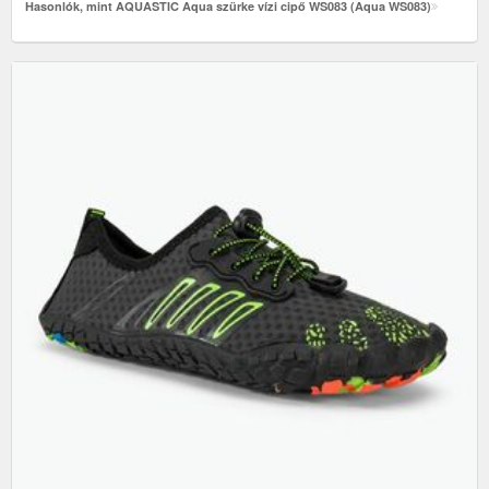
Hasonlók, mint AQUASTIC Aqua szürke vízi cipő WS083 (Aqua WS083)