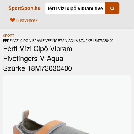
SportSport.hu
Kedvencek
SPORT
JELENLEGI:
FÉRFI VÍZI CIPŐ VIBRAM FIVEFINGERS V-AQUA SZÜRKE 18M73030400
Férfi Vízi Cipő Vibram
Fivefingers V-Aqua
Szürke 18M73030400