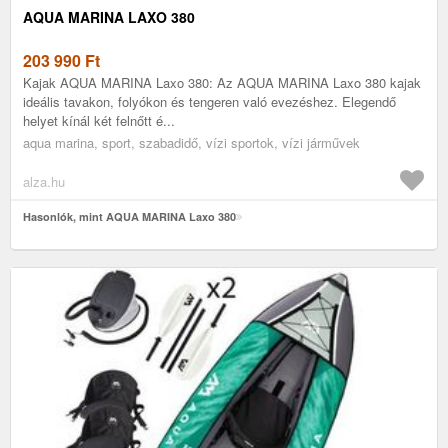
AQUA MARINA LAXO 380
203 990
Ft
Kajak AQUA MARINA Laxo 380: Az AQUA MARINA Laxo 380 kajak
ideális tavakon, folyókon és tengeren való evezéshez. Elegendő
helyet kínál két felnőtt é...
aqua marina, sport, szabadidő, vízi sportok, vízi járművek
alza.hu
Hasonlók, mint AQUA MARINA Laxo 380