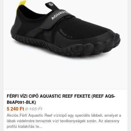
FÉRFI VÍZI CIPŐ AQUASTIC REEF FEKETE (REEF AQS-
B6AP091-BLK)
5 240
Ft
6 165 Ft
Akciós.Férfi Aquastic Reef vízicipő egy speciális lábbeli, amelyet a
lábak védelmére terveztek vízi tevékenységek során. Az alacsony
profilú kialakítás te...