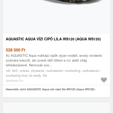
AQUASTIC AQUA VÍZI CIPŐ LILA WS120 (AQUA WS120)
528 500
Ft
Az AQUASTIC Aqua márkájú cipők olyan modell, amely mindenki
számára készült, aki szeret időt tölteni a víz alatti világ
felfedezésével. Nemcsak sno...
női, férfi, unisex, pływanie, nurkowanie i snorkeling, nurkowanie i
snorkeling buty do wody, lila
sportano.hu
Hasonlók, mint AQUASTIC Aqua vízi cipő lila WS120 (Aqua WS120)