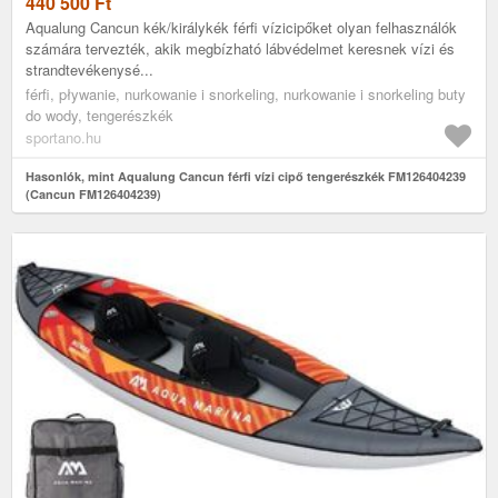
440 500
Ft
Aqualung Cancun kék/királykék férfi vízicipőket olyan felhasználók
számára tervezték, akik megbízható lábvédelmet keresnek vízi és
strandtevékenysé...
férfi, pływanie, nurkowanie i snorkeling, nurkowanie i snorkeling buty
do wody, tengerészkék
sportano.hu
Hasonlók, mint Aqualung Cancun férfi vízi cipő tengerészkék FM126404239
(Cancun FM126404239)