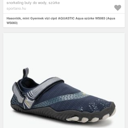
snorkeling buty do wody, szürke
sportano.hu
Hasonlók, mint Gyermek vízi cipő AQUASTIC Aqua szürke WS083 (Aqua
WS083)