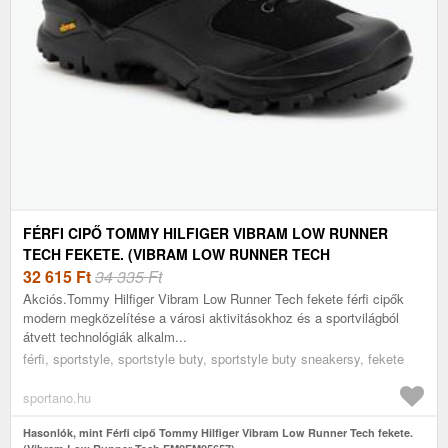
FÉRFI CIPŐ TOMMY HILFIGER VIBRAM LOW RUNNER
TECH FEKETE. (VIBRAM LOW RUNNER TECH
FM0FM05657)
32 615
Ft
34 335 Ft
Akciós.Tommy Hilfiger Vibram Low Runner Tech fekete férfi cipők
modern megközelítése a városi aktivitásokhoz és a sportvilágból
átvett technológiák alkalm...
férfi, sportstyle, sportstyle buty, sportstyle buty sneakersy, fekete
sportano.hu
Hasonlók, mint Férfi cipő Tommy Hilfiger Vibram Low Runner Tech fekete.