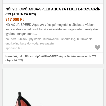
NŐI VÍZI CIPŐ AQUA-SPEED AQUA 2A FEKETE-RÓZSASZÍN
673 (AQUA 2A 673)
317 000
Ft
Női AQUA-SPEED Aqua 2A vízicipő megvédi a lábakat a vízben
vagy a strandon előforduló dörzsölésektől és vágásoktól, amelyeket
gyakran tengeri sün t...
női, férfi, unisex, pływanie, nurkowanie i snorkeling, nurkowanie i
snorkeling buty do wody, rózsaszín
sportano.hu
Hasonlók, mint Női vízi cipő AQUA-SPEED Aqua 2A fekete-rózsaszín 673
(Aqua 2A 673)