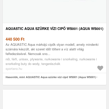
AQUASTIC AQUA SZÜRKE VÍZI CIPŐ WS001 (AQUA WS001)
440 500
Ft
Az AQUASTIC Aqua márkájú cipők olyan modell, amely mindenki
számára készült, aki szeret időt tölteni a víz alatti világ
felfedezésével. Nemcsak sno...
női, férfi, unisex, pływanie, nurkowanie i snorkeling, nurkowanie i
snorkeling buty do wody, tengerészkék
sportano.hu
Hasonlók, mint AQUASTIC Aqua szürke vízi cipő WS001 (Aqua WS001)