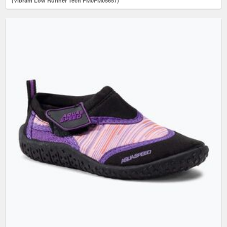
(Vibram Low Runner Tech FM0FM05657)