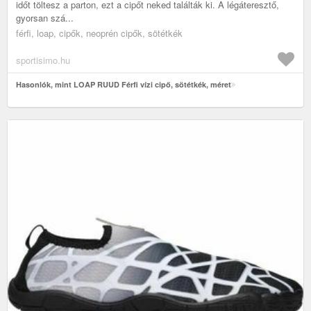
időt töltesz a parton, ezt a cipőt neked találták ki. A légáteresztő,
gyorsan szá...
férfi, loap, cipők, neoprén cipők, sötétkék
sportisimo.hu
Hasonlók, mint LOAP RUUD Férfi vízi cipő, sötétkék, méret