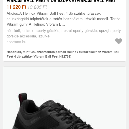
VIBRAM BALL FEET 4 DB SZÜRKE (VIBRAM BALL FEET
H12789)
11 220
Ft
13 205 Ft
Akciós.A Helinox Vibram Ball Feet 4 db szürke túraszék
csúszásgátló talpbetétek a tartós használatra készült modell. Tartós
Vibram gumi A Helinox Vibram B...
női, férfi, unisex, sporty górskie, sprzęt sporty górskie, sprzęt sporty
górskie akcesoria, szürke
sportano.hu
Hasonlók, mint Csúszásmentes párnák Helinox túraszékekhez Vibram Ball
Feet 4 db szürke (Vibram Ball Feet H12789)