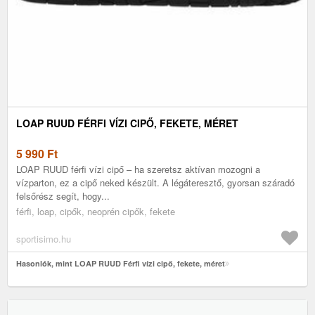
LOAP RUUD FÉRFI VÍZI CIPŐ, FEKETE, MÉRET
5 990
Ft
LOAP RUUD férfi vízi cipő – ha szeretsz aktívan mozogni a
vízparton, ez a cipő neked készült. A légáteresztő, gyorsan száradó
felsőrész segít, hogy...
férfi, loap, cipők, neoprén cipők, fekete
sportisimo.hu
Hasonlók, mint LOAP RUUD Férfi vízi cipő, fekete, méret