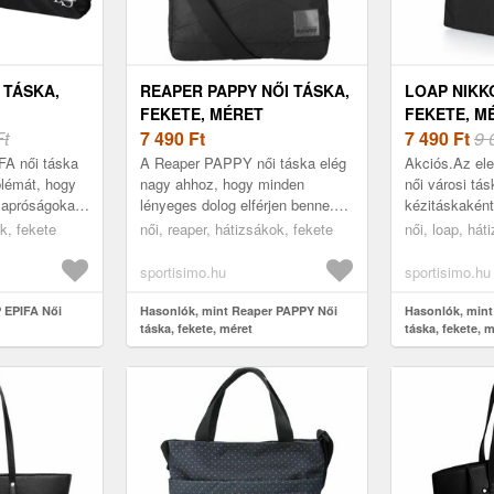
 TÁSKA,
REAPER PAPPY NŐI TÁSKA,
LOAP NIKK
FEKETE, MÉRET
FEKETE, M
Ft
7 490
Ft
7 490
Ft
9 
FA női táska
A Reaper PAPPY női táska elég
Akciós.Az el
blémát, hogy
nagy ahhoz, hogy minden
női városi tás
 apróságokat,
lényeges dolog elférjen benne.
kézitáskaként
, a pénztárca
Szabályozható pántjának
zseb cipzáras
ok, fekete
női, reaper, hátizsákok, fekete
női, loap, hát
ikor kimés...
köszönhetően pontosan, igény
másik tágas z
szerint b...
állí...
sportisimo.hu
sportisimo.hu
 EPIFA Női
Hasonlók, mint Reaper PAPPY Női
Hasonlók, min
táska, fekete, méret
táska, fekete, 