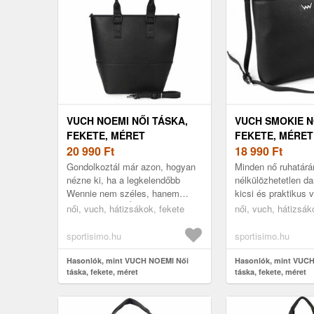
VUCH NOEMI NŐI TÁSKA,
VUCH SMOKIE N
FEKETE, MÉRET
FEKETE, MÉRET
20 990
Ft
18 990
Ft
Gondolkoztál már azon, hogyan
Minden nő ruhatár
nézne ki, ha a legkelendőbb
nélkülözhetetlen da
Wennie nem széles, hanem
kicsi és praktikus v
magas lenne? Úgy nézne ki, mint
elegáns fekete szí
női, vuch, hátizsákok, fekete
női, vuch, hátizsák
a Vuch NOEMI. A Vuch még
a kulcsokat, a pénz
valami ...
te...
sportisimo.hu
sportisimo.hu
Hasonlók, mint VUCH NOEMI Női
Hasonlók, mint VUC
táska, fekete, méret
táska, fekete, méret