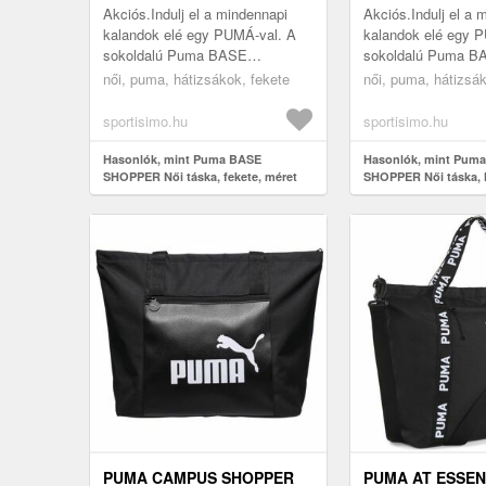
Akciós.Indulj el a mindennapi
Akciós.Indulj el a 
kalandok elé egy PUMÁ-val. A
kalandok elé egy 
sokoldalú Puma BASE
sokoldalú Puma B
SHOPPER táska tágas
SHOPPER táska t
női, puma, hátizsákok, fekete
női, puma, hátizsáko
főrekesszel, cipzáras elülső
főrekesszel, cipzár
zsebbel és cipzáras belső ...
zsebbel és cipzáras
sportisimo.hu
sportisimo.hu
Hasonlók, mint Puma BASE
Hasonlók, mint Pum
SHOPPER Női táska, fekete, méret
SHOPPER Női táska, l
PUMA CAMPUS SHOPPER
PUMA AT ESSEN