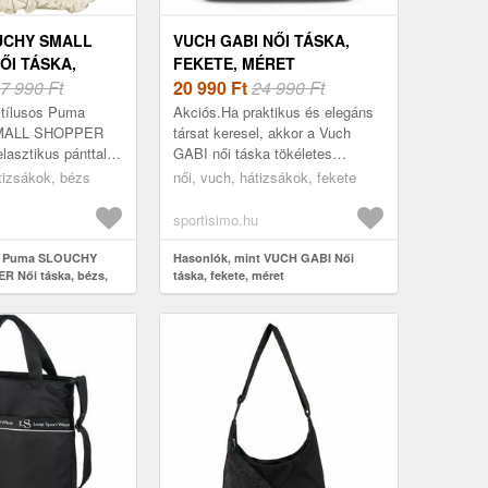
UCHY SMALL
VUCH GABI NŐI TÁSKA,
ŐI TÁSKA,
FEKETE, MÉRET
ET
7 990 Ft
20 990
Ft
24 990 Ft
stílusos Puma
Akciós.Ha praktikus és elegáns
MALL SHOPPER
társat keresel, akkor a Vuch
elasztikus pánttal,
GABI női táska tökéletes
antyúkkal és
választás számodra. Magaddal
tizsákok, bézs
női, vuch, hátizsákok, fekete
t béléssel
viheted egy finom sütire, randira
 cipzáras...
vagy e...
sportisimo.hu
nt Puma SLOUCHY
Hasonlók, mint VUCH GABI Női
 Női táska, bézs,
táska, fekete, méret