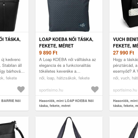
ŐI TÁSKA,
LOAP KOEBA NŐI TÁSKA,
VUCH BENIT
FEKETE, MÉRET
FEKETE, M
9 890
Ft
27 990
Ft
 új kedvenc
A Loap KOEBA női válltáska az
Hogy a táskád
 Stabilan áll
elegancia és a funkcionalitás
pénztárcád, a
így bárhová is
tökéletes keveréke a
esernyőd? A
eti a karcolás
mindennapokban a városban és
táskával ez b
ok, fekete
női, loap, hátizsákok, fekete
női, vuch, há
...
a munkahelyen. Ez a stílusos
megtörténni, 
táska mi...
És...
sportisimo.hu
sportisimo.hu
H BARRIE Női
Hasonlók, mint LOAP KOEBA Női
Hasonlók, min
táska, fekete, méret
táska, fekete, 