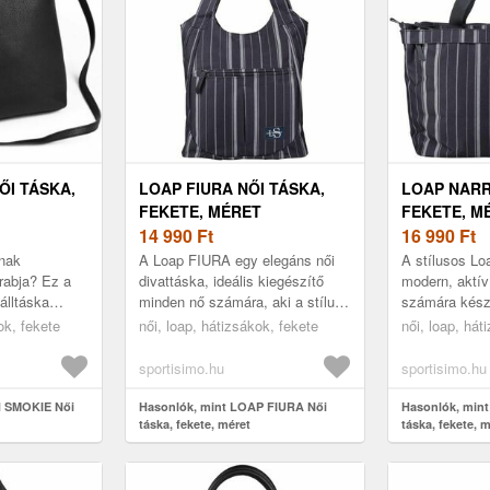
ŐI TÁSKA,
LOAP FIURA NŐI TÁSKA,
LOAP NARR
FEKETE, MÉRET
FEKETE, M
14 990
Ft
16 990
Ft
ának
A Loap FIURA egy elegáns női
A stílusos L
rabja? Ez a
divattáska, ideális kiegészítő
modern, aktív
álltáska
minden nő számára, aki a stílus
számára készü
nben. Dobd be
és a funkcionalitás kombinációját
mindig jól fog
ok, fekete
női, loap, hátizsákok, fekete
női, loap, hát
tárcát és a
keresi. Ez a táska vá...
városi kaland
sportisimo.hu
sportisimo.hu
H SMOKIE Női
Hasonlók, mint LOAP FIURA Női
Hasonlók, min
táska, fekete, méret
táska, fekete, 