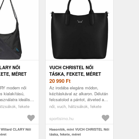
LARY NŐI
VUCH CHRISTEL NŐI
KETE, MÉRET
TÁSKA, FEKETE, MÉRET
20 990
Ft
ARY modern női
Az irodába elegáns módon,
s kialakítású,
kézitáskával az alkaron. Délután
sználatra ideális.
felcsatolod a pántot, átveted a
yet és számos
válladon, és praktikus crossbody
hátizsákok, fekete
női, vuch, hátizsákok, fekete
 dolgaid
módjára viseled a Vuch ...
sportisimo.hu
 Willard CLARY Női
Hasonlók, mint VUCH CHRISTEL Női
méret
táska, fekete, méret