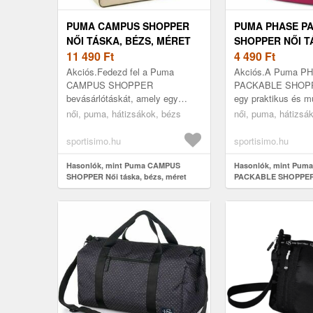
PUMA CAMPUS SHOPPER
PUMA PHASE P
NŐI TÁSKA, BÉZS, MÉRET
SHOPPER NŐI T
11 490
Ft
RÓZSASZÍN, MÉ
4 490
Ft
Akciós.Fedezd fel a Puma
Akciós.A Puma P
CAMPUS SHOPPER
PACKABLE SHOPPE
bevásárlótáskát, amely egy
egy praktikus és mu
klasszikus retro darab modern
táska, amely mind
női, puma, hátizsákok, bézs
női, puma, hátizsá
változata. A táska ötvözi a retro
alkalmas. Értékelni
kiegészítők időtlen báj...
cipzáras fő zsebé..
sportisimo.hu
sportisimo.hu
Hasonlók, mint Puma CAMPUS
Hasonlók, mint Pum
SHOPPER Női táska, bézs, méret
PACKABLE SHOPPER 
rózsaszín, méret