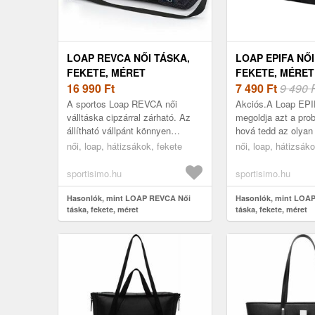
LOAP REVCA NŐI TÁSKA,
LOAP EPIFA NŐI
FEKETE, MÉRET
FEKETE, MÉRET
16 990
Ft
7 490
Ft
9 490 
A sportos Loap REVCA női
Akciós.A Loap EPI
válltáska cipzárral zárható. Az
megoldja azt a pro
állítható vállpánt könnyen
hová tedd az olyan
levehető. A táskát a
mint a mobiltelefon
női, loap, hátizsákok, fekete
női, loap, hátizsák
textilfogantyúknak köszönhetően
vagy a kulcsok, am
kézben is ...
sportisimo.hu
sportisimo.hu
Hasonlók, mint LOAP REVCA Női
Hasonlók, mint LOAP
táska, fekete, méret
táska, fekete, méret