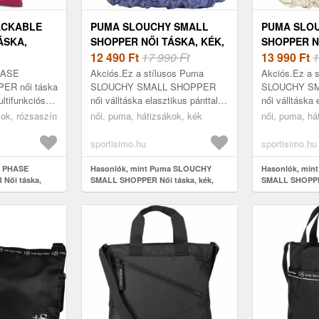
ACKABLE
PUMA SLOUCHY SMALL
PUMA SLO
ÁSKA,
SHOPPER NŐI TÁSKA, KÉK,
SHOPPER N
RET
MÉRET
12 490
Ft
17 990 Ft
BÉZS, MÉR
13 990
Ft
1
HASE
Akciós.Ez a stílusos Puma
Akciós.Ez a 
R női táska
SLOUCHY SMALL SHOPPER
SLOUCHY S
ltifunkciós
női válltáska elasztikus pánttal,
női válltáska 
en nő számára
párnázott fogantyúkkal és
párnázott fog
kok, rózsaszín
női, puma, hátizsákok, kék
női, puma, há
 fogod a
dombornyomott béléssel
dombornyomot
.
rendelkezik. A cipzáras...
rendelkezik. A
sportisimo.hu
sportisimo.hu
a PHASE
Hasonlók, mint Puma SLOUCHY
Hasonlók, mi
Női táska,
SMALL SHOPPER Női táska, kék,
SMALL SHOPPER
méret
méret