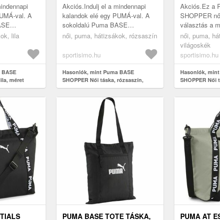
mindennapi
Akciós.Indulj el a mindennapi
Akciós.Ez a
PUMÁ-val. A
kalandok elé egy PUMÁ-val. A
SHOPPER női
ASE
sokoldalú Puma BASE
választás a 
ágas
SHOPPER táska tágas
kisebb bevásá
k, lila
női, puma, hátizsákok, rózsaszín
női, puma, há
as elülső
főrekesszel, cipzáras elülső
strandolásra. 
világoskék
 belső ...
zsebbel és cipzáras belső ...
cipzáras elüls
sportisimo.hu
sportisimo.hu
a BASE
Hasonlók, mint Puma BASE
Hasonlók, mi
ila, méret
SHOPPER Női táska, rózsaszín,
SHOPPER Női tá
méret
méret
TIALS
PUMA BASE TOTE TÁSKA,
PUMA AT E