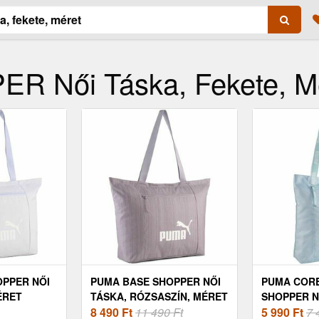
 Női Táska, Fekete, M
OPPER NŐI
PUMA BASE SHOPPER NŐI
PUMA COR
ÉRET
TÁSKA, RÓZSASZÍN, MÉRET
SHOPPER N
8 490
Ft
11 490 Ft
VILÁGOSKÉ
5 990
Ft
7 