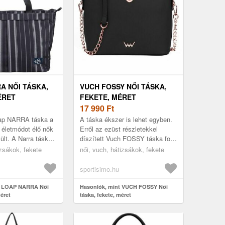
A NŐI TÁSKA,
VUCH FOSSY NŐI TÁSKA,
ÉRET
FEKETE, MÉRET
17 990
Ft
oap NARRA táska a
A táska ékszer is lehet egyben.
 életmódot élő nők
Erről az ezüst részletekkel
lt. A Narra táska
díszített Vuch FOSSY táska fog
 állni a mindennapi
meggyőzni, amely minden
izsákok, fekete
női, vuch, hátizsákok, fekete
okhoz é...
outfitet tökéletesen kiegészít. ...
sportisimo.hu
t LOAP NARRA Női
Hasonlók, mint VUCH FOSSY Női
méret
táska, fekete, méret