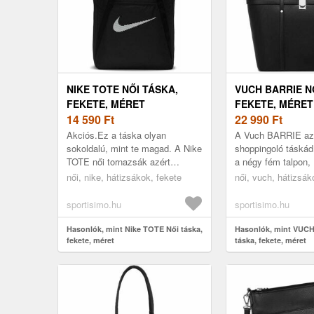
NIKE TOTE NŐI TÁSKA,
VUCH BARRIE N
FEKETE, MÉRET
FEKETE, MÉRET
14 590
Ft
22 990
Ft
Akciós.Ez a táska olyan
A Vuch BARRIE az
sokoldalú, mint te magad. A Nike
shoppingoló táskád.
TOTE női tornazsák azért
a négy fém talpon, 
készült, hogy segítsen
teszed, nem fenyeg
női, nike, hátizsákok, fekete
női, vuch, hátizsák
átvészelni minden edzést. A
veszélye. A táska k
táska belsejében több...
sportisimo.hu
sportisimo.hu
Hasonlók, mint Nike TOTE Női táska,
Hasonlók, mint VUC
fekete, méret
táska, fekete, méret