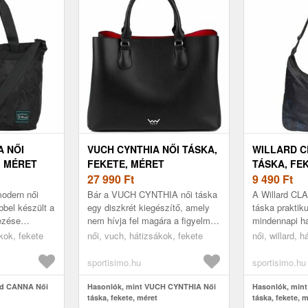
A NŐI
VUCH CYNTHIA NŐI TÁSKA,
WILLARD C
, MÉRET
FEKETE, MÉRET
TÁSKA, FE
27 990
Ft
9 490
Ft
odern női
Bár a VUCH CYNTHIA női táska
A Willard CL
bbel készült a
egy diszkrét kiegészítő, amely
táska praktiku
dezése
nem hívja fel magára a figyelmet,
mindennapi ha
mégis nagy feltűnést kelthetsz
Elegendő hel
ákok, fekete
női, vuch, hátizsákok, fekete
női, willard, 
vele. Szinte minden sz...
zsebet kínál a
áttekinthe...
sportisimo.hu
sportisimo.hu
ard CANNA Női
Hasonlók, mint VUCH CYNTHIA Női
Hasonlók, mint
táska, fekete, méret
táska, fekete, 