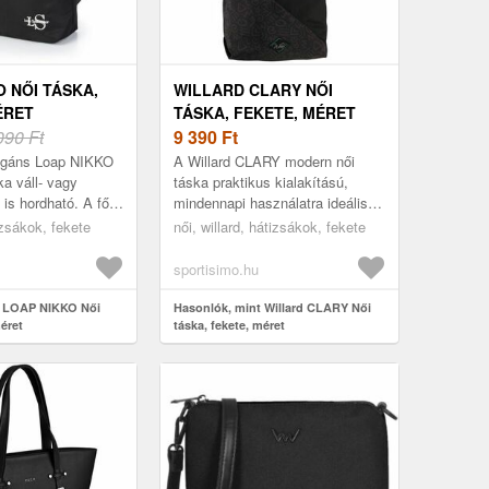
O NŐI TÁSKA,
WILLARD CLARY NŐI
ÉRET
TÁSKA, FEKETE, MÉRET
090 Ft
9 390
Ft
egáns Loap NIKKO
A Willard CLARY modern női
ka váll- vagy
táska praktikus kialakítású,
 is hordható. A fő
mindennapi használatra ideális.
, elöl pedig egy
Elegendő helyet és számos
izsákok, fekete
női, willard, hátizsákok, fekete
seb található. Az
zsebet kínál a dolgaid
áttekinthe...
sportisimo.hu
t LOAP NIKKO Női
Hasonlók, mint Willard CLARY Női
méret
táska, fekete, méret