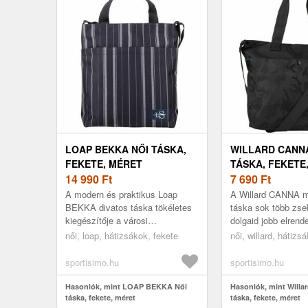
LOAP BEKKA NŐI TÁSKA,
WILLARD CANN
FEKETE, MÉRET
TÁSKA, FEKETE
14 990
Ft
7 690
Ft
A modern és praktikus Loap
A Willard CANNA m
BEKKA divatos táska tökéletes
táska sok több zse
kiegészítője a városi
dolgaid jobb elren
életstílusodnak. Ezzel az
érdekében.
női, loap, hátizsákok, fekete
női, willard, hátizs
elegáns táskával mindig divatos
leszel, ak...
sportisimo.hu
sportisimo.hu
Hasonlók, mint LOAP BEKKA Női
Hasonlók, mint Will
táska, fekete, méret
táska, fekete, méret