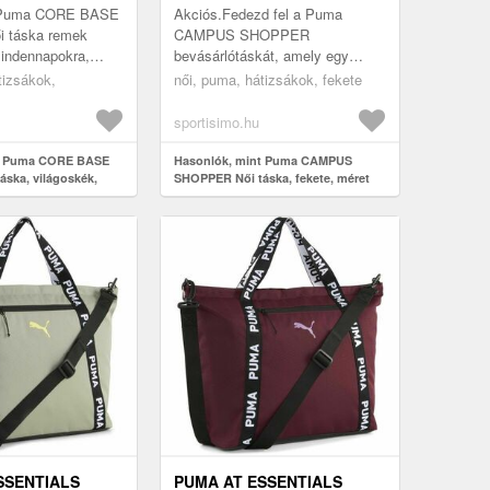
 Puma CORE BASE
Akciós.Fedezd fel a Puma
 táska remek
CAMPUS SHOPPER
mindennapokra,
bevásárlótáskát, amely egy
rlásra vagy
klasszikus retro darab modern
tizsákok,
női, puma, hátizsákok, fekete
Értékelni fogod
változata. A táska ötvözi a retro
ő zsebé...
kiegészítők időtlen báj...
sportisimo.hu
nt Puma CORE BASE
Hasonlók, mint Puma CAMPUS
ska, világoskék,
SHOPPER Női táska, fekete, méret
SSENTIALS
PUMA AT ESSENTIALS