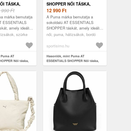
ŐI TÁSKA,
SHOPPER NŐI TÁSKA,
ÉRET
 990 Ft
BORDÓ, MÉRET
12 990
Ft
a márka bemutatja
A Puma márka bemutatja a
 AT ESSENTIALS
sokoldalú AT ESSENTIALS
át, amely ideális
SHOPPER táskát, amely ideális
és a
edzőterembe és a
tizsákok, szürke
női, puma, hátizsákok, bordó
a. Tágas, cipzáras
mindennapokra. Tágas, cipzáras
raktik...
főrekesszel, praktik...
sportisimo.hu
t Puma AT
Hasonlók, mint Puma AT
OPPER Női táska,
ESSENTIALS SHOPPER Női táska,
bordó, méret