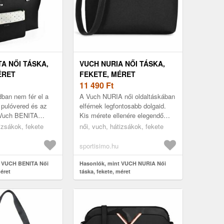
A NŐI TÁSKA,
VUCH NURIA NŐI TÁSKA,
ÉRET
FEKETE, MÉRET
11 490
Ft
ban nem fér el a
A Vuch NURIA női oldaltáskában
 pulóvered és az
elférnek legfontosabb dolgaid.
 Vuch BENITA
Kis mérete ellenére elegendő
iztosan nem fog
zsebbel és rekesszel
tizsákok, fekete
női, vuch, hátizsákok, fekete
hiszen elég tágas.
rendelkezik, így mindent
rendezette...
sportisimo.hu
t VUCH BENITA Női
Hasonlók, mint VUCH NURIA Női
méret
táska, fekete, méret