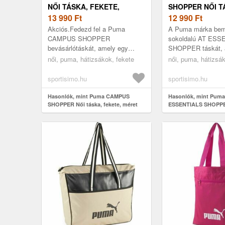
NŐI TÁSKA, FEKETE,
SHOPPER NŐI T
MÉRET
13 990
Ft
FEKETE, MÉRET
12 990
Ft
Akciós.Fedezd fel a Puma
A Puma márka bemu
CAMPUS SHOPPER
sokoldalú AT ESS
bevásárlótáskát, amely egy
SHOPPER táskát, a
klasszikus retro darab modern
edzőterembe és a
női, puma, hátizsákok, fekete
női, puma, hátizsák
változata. A táska ötvözi a retro
mindennapokra. Tág
kiegészítők időtlen báj...
főrekesszel, praktik
sportisimo.hu
sportisimo.hu
Hasonlók, mint Puma CAMPUS
Hasonlók, mint Puma
SHOPPER Női táska, fekete, méret
ESSENTIALS SHOPPER
fekete, méret