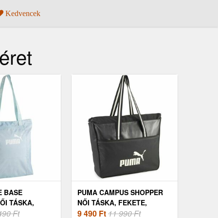
Kedvencek
éret
E BASE
PUMA CAMPUS SHOPPER
ŐI TÁSKA,
NŐI TÁSKA, FEKETE,
K, MÉRET
490 Ft
MÉRET
9 490
Ft
11 990 Ft