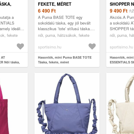
ÁSKA,
FEKETE, MÉRET
SHOPPER N
6 490
Ft
SZÜRKE, M
9 490
Ft
12
tatja a
A Puma BASE TOTE egy
Akciós.A Pum
ENTIALS
sokoldalú táska, egy jól bevált
a sokoldalú
mely ideális
klasszikus ’tote’ stílusú táska.
SHOPPER tásk
Egy cipzáras főrekesszel, egy
edzőterembe 
ok, fekete
női, puma, hátizsákok, fekete
női, puma, há
as, cipzáras
cipzáras elülső zsebbel és
mindennapokr
...
erős...
főrekesszel, p
sportisimo.hu
sportisimo.hu
 AT
Hasonlók, mint Puma BASE TOTE
Hasonlók, min
 Női táska,
Táska, fekete, méret
ESSENTIALS SH
szürke, méret