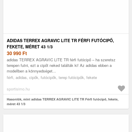
ADIDAS TERREX AGRAVIC LITE TR FÉRFI FUTÓCIPŐ,
FEKETE, MÉRET 43 1/3
30 990
Ft
adidas TERREX AGRAVIC LITE TR férfi futócipő – ha szeretsz
terepen futni, ezt a cipőt neked találták ki! Az adidas ebben a
modellben a könnyedséget...
férfi, adidas, cipők, futócipők, terep futócipők, fekete
sportisimo.hu
Hasonlók, mint adidas TERREX AGRAVIC LITE TR Férfi futócipő, fekete,
méret 43 1/3