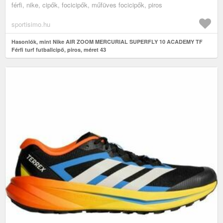
férfi, nike, cipők, focicipők, műfüves focicipők, piros
sportisimo.hu
Hasonlók, mint Nike AIR ZOOM MERCURIAL SUPERFLY 10 ACADEMY TF
Férfi turf futballcipő, piros, méret 43