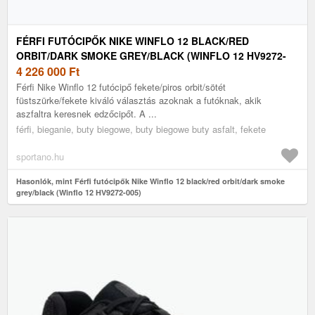
FÉRFI FUTÓCIPŐK NIKE WINFLO 12 BLACK/RED
ORBIT/DARK SMOKE GREY/BLACK (WINFLO 12 HV9272-
005)
4 226 000
Ft
Férfi Nike Winflo 12 futócipő fekete/piros orbit/sötét
füstszürke/fekete kiváló választás azoknak a futóknak, akik
aszfaltra keresnek edzőcipőt. A ...
férfi, bieganie, buty biegowe, buty biegowe buty asfalt, fekete
sportano.hu
Hasonlók, mint Férfi futócipők Nike Winflo 12 black/red orbit/dark smoke
grey/black (Winflo 12 HV9272-005)