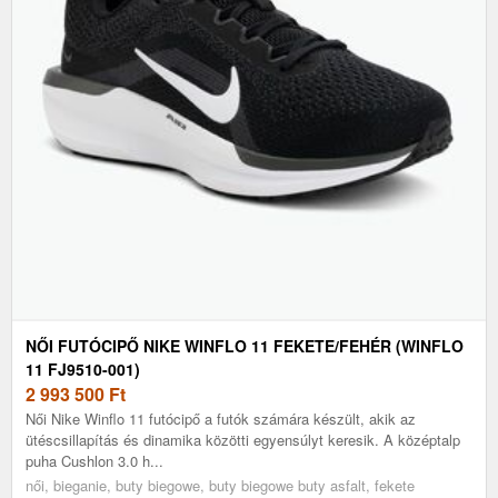
NŐI FUTÓCIPŐ NIKE WINFLO 11 FEKETE/FEHÉR (WINFLO
11 FJ9510-001)
2 993 500
Ft
Női Nike Winflo 11 futócipő a futók számára készült, akik az
ütéscsillapítás és dinamika közötti egyensúlyt keresik. A középtalp
puha Cushlon 3.0 h...
női, bieganie, buty biegowe, buty biegowe buty asfalt, fekete