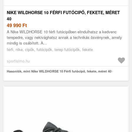
NIKE WILDHORSE 10 FÉRFI FUTÓCIPŐ, FEKETE, MÉRET
40
49 990
Ft
A Nike WILDHORSE 10 férfi futócipőben elindulhatsz a kedvenc
terepedre, vagy nekivághatsz annak a technikás ösvénynek, amely
mindig is csábított. A...
férfi, nike, cipők, futócipők, terep futócipők, fekete
sportisimo.hu
Hasonlók, mint Nike WILDHORSE 10 Férfi futócipő, fekete, méret 40