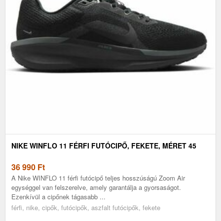
NIKE WINFLO 11 FÉRFI FUTÓCIPŐ, FEKETE, MÉRET 45
36 990
Ft
A Nike WINFLO 11 férfi futócipő teljes hosszúságú Zoom Air
egységgel van felszerelve, amely garantálja a gyorsaságot.
Ezenkívül a cipőnek tágasabb ...
férfi, nike, cipők, futócipők, aszfalt futócipők, fekete