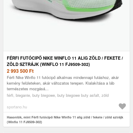
FÉRFI FUTÓCIPŐ NIKE WINFLO 11 ALIG ZÖLD / FEKETE /
ZÖLD SZTRÁJK (WINFLO 11 FJ9509-302)
2 993 500
Ft
Férfi Nike Winflo 11 futócipő alkalmas mindennapi futáshoz, akár
kemény felületeken, akár változatos terepen. Kialakítása a láb
természetes mozgásá...
férfi, bieganie, buty biegowe, buty biegowe buty asfalt, zöld
sportano.hu
Hasonlók, mint Férfi futócipő Nike Winflo 11 alig zöld / fekete / zöld sztrájk
(Winflo 11 FJ9509-302)