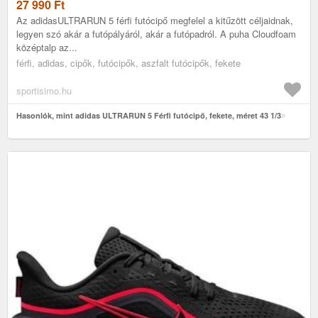
27 990
Ft
Az adidasULTRARUN 5 férfi futócipő megfelel a kitűzött céljaidnak,
legyen szó akár a futópályáról, akár a futópadról. A puha Cloudfoam
középtalp az...
férfi, adidas, cipők, futócipők, aszfalt futócipők, fekete
sportisimo.hu
Hasonlók, mint adidas ULTRARUN 5 Férfi futócipő, fekete, méret 43 1/3