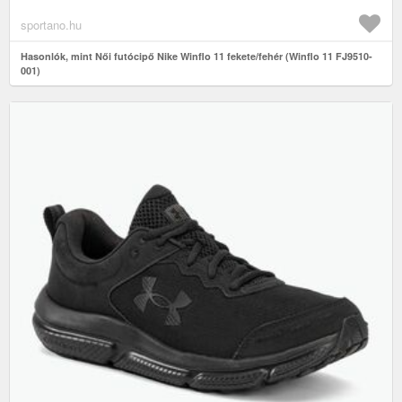
sportano.hu
Hasonlók, mint Női futócipő Nike Winflo 11 fekete/fehér (Winflo 11 FJ9510-
001)