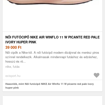
NŐI FUTÓCIPŐ NIKE AIR WINFLO 11 W PICANTE RED PALE
IVORY HUPER PINK
39 000
Ft
Női cipők a Nike-tól. A női futócipő modern dizájnnal és merész piros
színnel rendelkezik. Alkalmasak mindennapi futáshoz és edzéshez,
hosszú és rö...
nike, futás
exisport.hu
Hasonlók, mint Női futócipő NIKE Air Winflo 11 W picante red pale ivory
huper pink