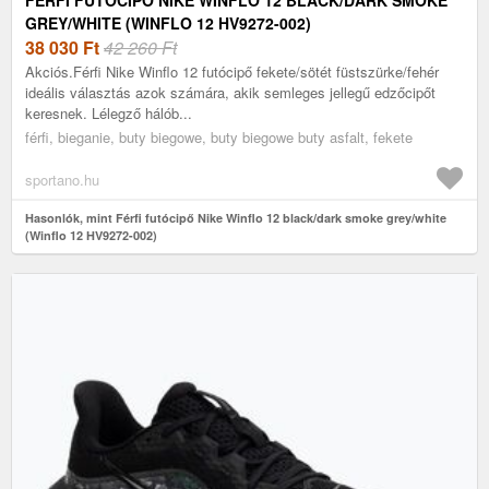
GREY/WHITE (WINFLO 12 HV9272-002)
38 030
Ft
42 260 Ft
Akciós.Férfi Nike Winflo 12 futócipő fekete/sötét füstszürke/fehér
ideális választás azok számára, akik semleges jellegű edzőcipőt
keresnek. Lélegző hálób...
férfi, bieganie, buty biegowe, buty biegowe buty asfalt, fekete
sportano.hu
Hasonlók, mint Férfi futócipő Nike Winflo 12 black/dark smoke grey/white
(Winflo 12 HV9272-002)