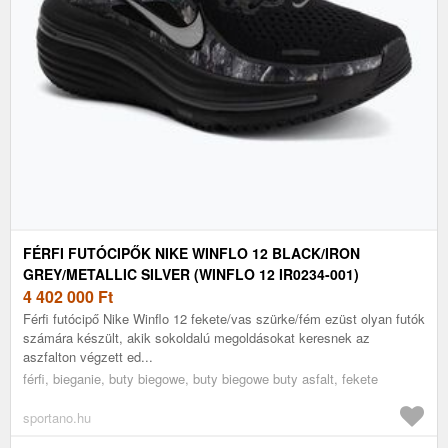
FÉRFI FUTÓCIPŐK NIKE WINFLO 12 BLACK/IRON
GREY/METALLIC SILVER (WINFLO 12 IR0234-001)
4 402 000
Ft
Férfi futócipő Nike Winflo 12 fekete/vas szürke/fém ezüst olyan futók
számára készült, akik sokoldalú megoldásokat keresnek az
aszfalton végzett ed...
férfi, bieganie, buty biegowe, buty biegowe buty asfalt, fekete
sportano.hu