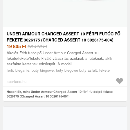
UNDER ARMOUR CHARGED ASSERT 10 FÉRFI FUTÓCIPŐ
FEKETE 3026175 (CHARGED ASSERT 10 3026175-004)
19 805
Ft
26 410 Ft
Akciós.Férfi futócipő Under Armour Charged Assert 10
fekete/fekete/fekete kiváló választás azoknak a futóknak, akik
aszfaltra keresnek edzőcipőt. A modell...
férfi, bieganie, buty biegowe, buty biegowe buty asfalt, fekete
sportano.hu
Hasonlók, mint Under Armour Charged Assert 10 férfi futócipő fekete
3026175 (Charged Assert 10 3026175-004)