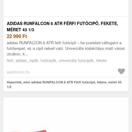
ADIDAS RUNFALCON 6 ATR FÉRFI FUTÓCIPŐ, FEKETE,
MÉRET 43 1/3
22 990
Ft
adidas RUNFALCON 6 ATR férfi futócipő – ha szereted váltogatni a
futóterepet, ez a cipő neked való. Univerzális kialakítása miatt városi
utcákon, k...
férfi, adidas, cipők, futócipők, univerzális futócipők, fekete
sportisimo.hu
Hasonlók, mint adidas RUNFALCON 6 ATR Férfi futócipő, fekete, méret 43
1/3