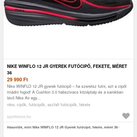
NIKE WINFLO 12 JR GYEREK FUTÓCIPŐ, FEKETE, MÉRET
36
29 990
Ft
Nike WINFLO 12 JR gyerek futócipő – ha szeretsz futni, ezt a cipőt
imádni fogod! A Cushlon 3.0 habszivacs középtalp és a sarokban
lévő Nike Air egy...
nike, cipők, futócipők, aszfalt futócipők, fekete
sportisimo.hu
Hasonlók, mint Nike WINFLO 12 JR Gyerek futócipő, fekete, méret 36