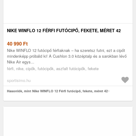
NIKE WINFLO 12 FÉRFI FUTÓCIPŐ, FEKETE, MÉRET 42
40 990
Ft
Nike WINFLO 12 futócipő férfiaknak – ha szeretsz futni, ezt a cipőt
mindenképp próbáld ki! A Cushlon 3.0 középtalp és a sarokban lévő
Nike Air egys...
férfi, nike, cipők, futócipők, aszfalt futócipők, fekete
sportisimo.hu
Hasonlók, mint Nike WINFLO 12 Férfi futócipő, fekete, méret 42