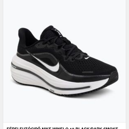
FÉRFI FUTÓCIPŐ NIKE WINFLO 12 BLACK/DARK SMOKE