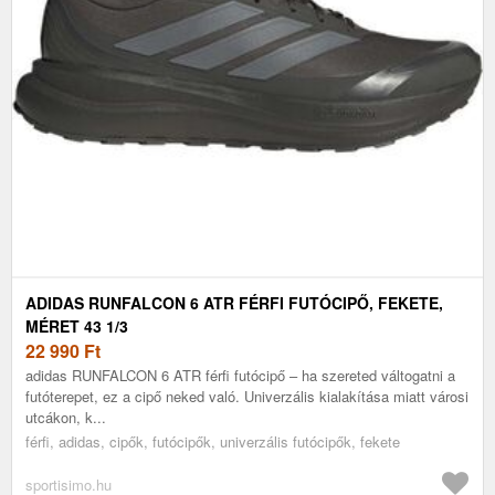
ADIDAS RUNFALCON 6 ATR FÉRFI FUTÓCIPŐ, FEKETE,
MÉRET 43 1/3
22 990
Ft
adidas RUNFALCON 6 ATR férfi futócipő – ha szereted váltogatni a
futóterepet, ez a cipő neked való. Univerzális kialakítása miatt városi
utcákon, k...
férfi, adidas, cipők, futócipők, univerzális futócipők, fekete
sportisimo.hu