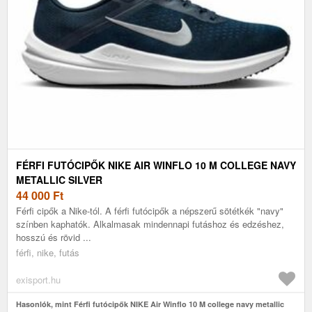
FÉRFI FUTÓCIPŐK NIKE AIR WINFLO 10 M COLLEGE NAVY
METALLIC SILVER
44 000
Ft
Férfi cipők a Nike-tól. A férfi futócipők a népszerű sötétkék "navy"
színben kaphatók. Alkalmasak mindennapi futáshoz és edzéshez,
hosszú és rövid ...
férfi, nike, futás
exisport.hu
Hasonlók, mint Férfi futócipők NIKE Air Winflo 10 M college navy metallic