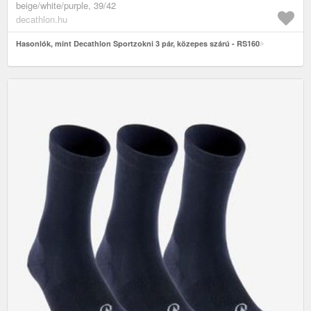
beige/white/purple, 39/42
decathlon.hu
Hasonlók, mint Decathlon Sportzokni 3 pár, közepes szárú - RS160