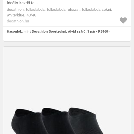
Ideális kezdő te...
decathlon, tollaslabda, tollaslabda ruházat, tollaslabda zokni,
white/blue, 43/46
decathlon.hu
Hasonlók, mint Decathlon Sportzokni, rövid szárú, 3 pár - RS160