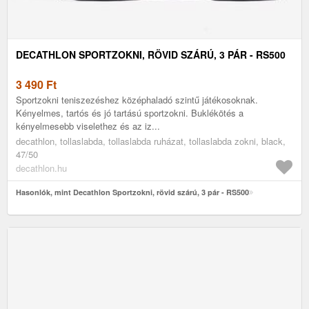
DECATHLON SPORTZOKNI, RÖVID SZÁRÚ, 3 PÁR - RS500
3 490
Ft
Sportzokni teniszezéshez középhaladó szintű játékosoknak.
Kényelmes, tartós és jó tartású sportzokni. Buklékötés a
kényelmesebb viselethez és az iz...
decathlon, tollaslabda, tollaslabda ruházat, tollaslabda zokni, black,
47/50
decathlon.hu
Hasonlók, mint Decathlon Sportzokni, rövid szárú, 3 pár - RS500