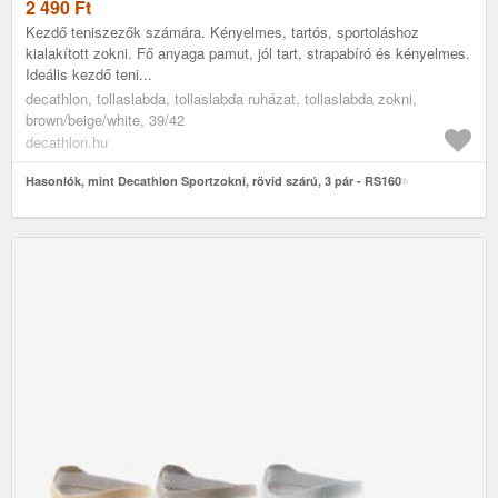
2 490
Ft
Kezdő teniszezők számára. Kényelmes, tartós, sportoláshoz
kialakított zokni. Fő anyaga pamut, jól tart, strapabíró és kényelmes.
Ideális kezdő teni...
decathlon, tollaslabda, tollaslabda ruházat, tollaslabda zokni,
brown/beige/white, 39/42
decathlon.hu
Hasonlók, mint Decathlon Sportzokni, rövid szárú, 3 pár - RS160