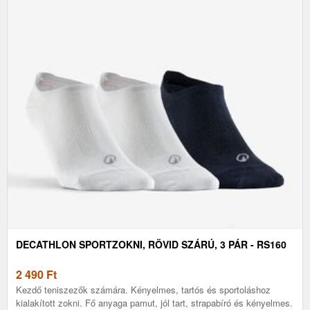
DECATHLON SPORTZOKNI, RÖVID SZÁRÚ, 3 PÁR - RS160
2 490
Ft
Kezdő teniszezők számára. Kényelmes, tartós és sportoláshoz
kialakított zokni. Fő anyaga pamut, jól tart, strapabíró és kényelmes.