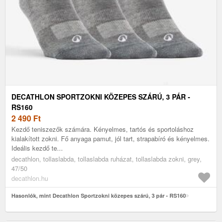
DECATHLON SPORTZOKNI KÖZEPES SZÁRÚ, 3 PÁR -
RS160
2 490
Ft
Kezdő teniszezők számára. Kényelmes, tartós és sportoláshoz
kialakított zokni. Fő anyaga pamut, jól tart, strapabíró és kényelmes.
Ideális kezdő te...
decathlon, tollaslabda, tollaslabda ruházat, tollaslabda zokni, grey,
47/50
decathlon.hu
Hasonlók, mint Decathlon Sportzokni közepes szárú, 3 pár - RS160