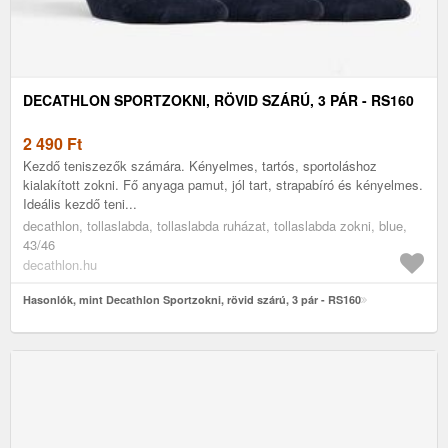
DECATHLON SPORTZOKNI, RÖVID SZÁRÚ, 3 PÁR - RS160
2 490
Ft
Kezdő teniszezők számára. Kényelmes, tartós, sportoláshoz
kialakított zokni. Fő anyaga pamut, jól tart, strapabíró és kényelmes.
Ideális kezdő teni...
decathlon, tollaslabda, tollaslabda ruházat, tollaslabda zokni, blue,
43/46
decathlon.hu
Hasonlók, mint Decathlon Sportzokni, rövid szárú, 3 pár - RS160