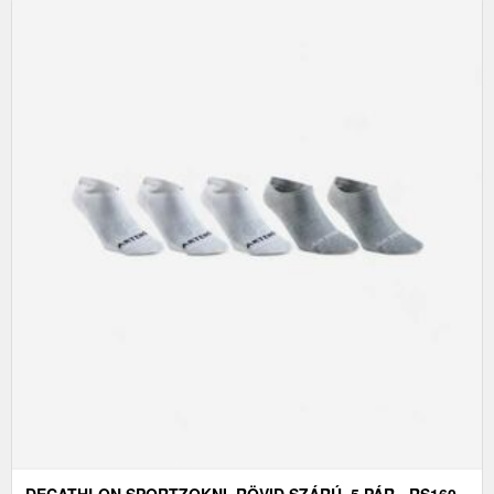
DECATHLON SPORTZOKNI, RÖVID SZÁRÚ, 5 PÁR - RS160