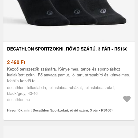
DECATHLON SPORTZOKNI, RÖVID SZÁRÚ, 3 PÁR - RS160
2 490
Ft
Kezdő teniszezők számára. Kényelmes, tartós és sportoláshoz
kialakított zokni. Fő anyaga pamut, jól tart, strapabíró és kényelmes.
Ideális kezdő te...
decathlon, tollaslabda, tollaslabda ruházat, tollaslabda zokni,
black/grey, 43/46
decathlon.hu
Hasonlók, mint Decathlon Sportzokni, rövid szárú, 3 pár - RS160