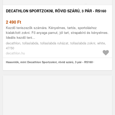
DECATHLON SPORTZOKNI, RÖVID SZÁRÚ, 3 PÁR - RS160
2 490
Ft
Kezdő teniszezők számára. Kényelmes, tartós, sportoláshoz
kialakított zokni. Fő anyaga pamut, jól tart, strapabíró és kényelmes.
Ideális kezdő teni...
decathlon, tollaslabda, tollaslabda ruházat, tollaslabda zokni, white,
47/50
decathlon.hu
Hasonlók, mint Decathlon Sportzokni, rövid szárú, 3 pár - RS160