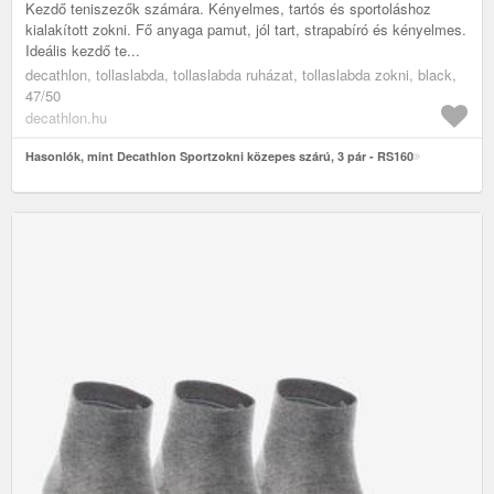
Kezdő teniszezők számára. Kényelmes, tartós és sportoláshoz
kialakított zokni. Fő anyaga pamut, jól tart, strapabíró és kényelmes.
Ideális kezdő te...
decathlon, tollaslabda, tollaslabda ruházat, tollaslabda zokni, black,
47/50
decathlon.hu
Hasonlók, mint Decathlon Sportzokni közepes szárú, 3 pár - RS160