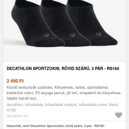
DECATHLON SPORTZOKNI, RÖVID SZÁRÚ, 3 PÁR - RS160
2 490
Ft
Kezdő teniszezők számára. Kényelmes, tartós, sportoláshoz
kialakított zokni. Fő anyaga pamut, jól tart, strapabíró és kényelmes.
Ideális kezdő teni...
decathlon, tollaslabda, tollaslabda ruházat, tollaslabda zokni, black,
47/50
decathlon.hu
Hasonlók, mint Decathlon Sportzokni, rövid szárú, 3 pár - RS160