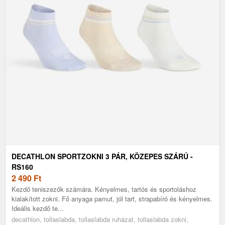
DECATHLON SPORTZOKNI 3 PÁR, KÖZEPES SZÁRÚ -
RS160
2 490
Ft
Kezdő teniszezők számára. Kényelmes, tartós és sportoláshoz
kialakított zokni. Fő anyaga pamut, jól tart, strapabíró és kényelmes.
Ideális kezdő te...
decathlon, tollaslabda, tollaslabda ruházat, tollaslabda zokni,