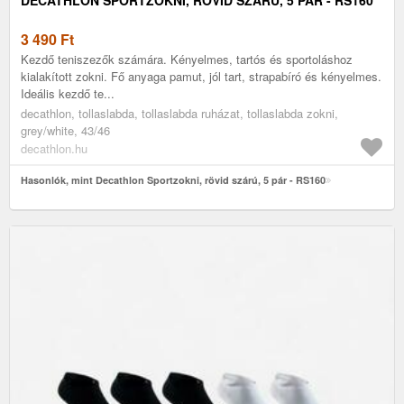
3 490
Ft
Kezdő teniszezők számára. Kényelmes, tartós és sportoláshoz
kialakított zokni. Fő anyaga pamut, jól tart, strapabíró és kényelmes.
Ideális kezdő te...
decathlon, tollaslabda, tollaslabda ruházat, tollaslabda zokni,
grey/white, 43/46
decathlon.hu
Hasonlók, mint Decathlon Sportzokni, rövid szárú, 5 pár - RS160