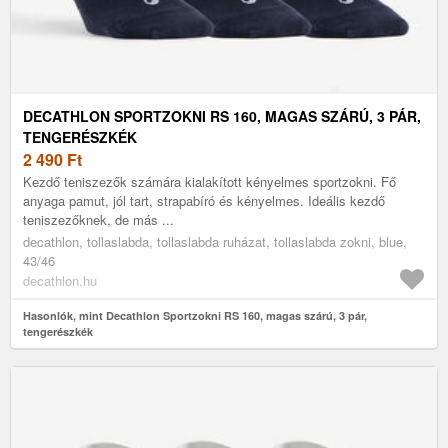
DECATHLON SPORTZOKNI RS 160, MAGAS SZÁRÚ, 3 PÁR,
TENGERÉSZKÉK
2 490
Ft
Kezdő teniszezők számára kialakított kényelmes sportzokni. Fő
anyaga pamut, jól tart, strapabíró és kényelmes. Ideális kezdő
teniszezőknek, de más ...
decathlon, tollaslabda, tollaslabda ruházat, tollaslabda zokni, blue,
43/46
decathlon.hu
Hasonlók, mint Decathlon Sportzokni RS 160, magas szárú, 3 pár,
tengerészkék