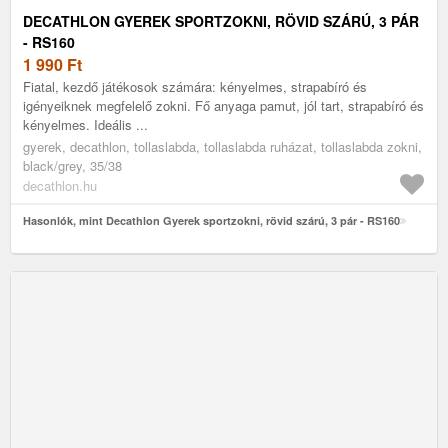
DECATHLON GYEREK SPORTZOKNI, RÖVID SZÁRÚ, 3 PÁR
- RS160
1 990
Ft
Fiatal, kezdő játékosok számára: kényelmes, strapabíró és
igényeiknek megfelelő zokni. Fő anyaga pamut, jól tart, strapabíró és
kényelmes. Ideális ...
gyerek, decathlon, tollaslabda, tollaslabda ruházat, tollaslabda zokni,
black/grey, 35/38
decathlon.hu
Hasonlók, mint Decathlon Gyerek sportzokni, rövid szárú, 3 pár - RS160