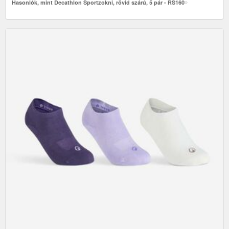
Hasonlók, mint Decathlon Sportzokni, rövid szárú, 5 pár - RS160