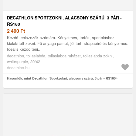
DECATHLON SPORTZOKNI, ALACSONY SZÁRÚ, 3 PÁR -
RS160
2 490
Ft
Kezdő teniszezők számára. Kényelmes, tartós, sportoláshoz
kialakított zokni. Fő anyaga pamut, jól tart, strapabíró és kényelmes.
Ideális kezdő teni...
decathlon, tollaslabda, tollaslabda ruházat, tollaslabda zokni,
white/purple, 39/42
decathlon.hu
Hasonlók, mint Decathlon Sportzokni, alacsony szárú, 3 pár - RS160