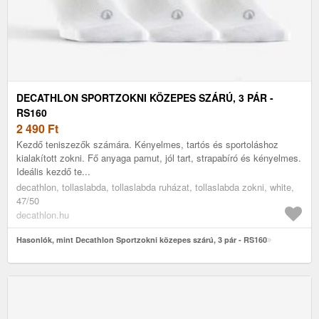
DECATHLON SPORTZOKNI KÖZEPES SZÁRÚ, 3 PÁR -
RS160
2 490
Ft
Kezdő teniszezők számára. Kényelmes, tartós és sportoláshoz
kialakított zokni. Fő anyaga pamut, jól tart, strapabíró és kényelmes.
Ideális kezdő te...
decathlon, tollaslabda, tollaslabda ruházat, tollaslabda zokni, white,
47/50
decathlon.hu
Hasonlók, mint Decathlon Sportzokni közepes szárú, 3 pár - RS160