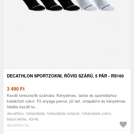
DECATHLON SPORTZOKNI, RÖVID SZÁRÚ, 5 PÁR - RS160
3 490
Ft
Kezdő teniszezők számára. Kényelmes, tartós és sportoláshoz
kialakított zokni. Fő anyaga pamut, jól tart, strapabíró és kényelmes.
Ideális kezdő te...
decathlon, tollaslabda, tollaslabda ruházat, tollaslabda zokni,
black/white, 43/46
decathlon.hu