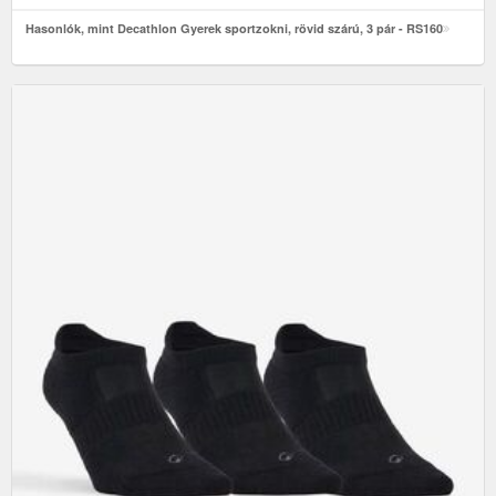
Hasonlók, mint Decathlon Gyerek sportzokni, rövid szárú, 3 pár - RS160