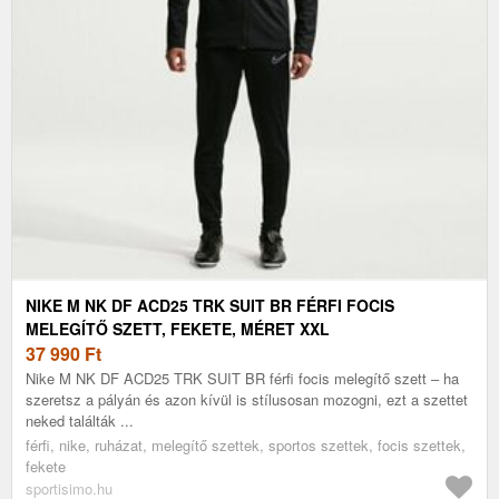
NIKE M NK DF ACD25 TRK SUIT BR FÉRFI FOCIS
MELEGÍTŐ SZETT, FEKETE, MÉRET XXL
37 990
Ft
Nike M NK DF ACD25 TRK SUIT BR férfi focis melegítő szett – ha
szeretsz a pályán és azon kívül is stílusosan mozogni, ezt a szettet
neked találták ...
férfi, nike, ruházat, melegítő szettek, sportos szettek, focis szettek,
fekete
sportisimo.hu