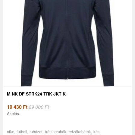
M NK DF STRK24 TRK JKT K
19 430
Ft
29 000 Ft
Akciós.
nike, futball, ruházat, tréningruhák, edzőkabátok, kék