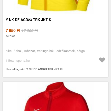
Y NK DF ACD23 TRK JKT K
7 650
Ft
17 000 Ft
Akciós.
nike, futball, ruházat, tréningruhák, edzőkabátok, sárga
11teamsports.hu
Hasonlók, mint Y NK DF ACD23 TRK JKT K