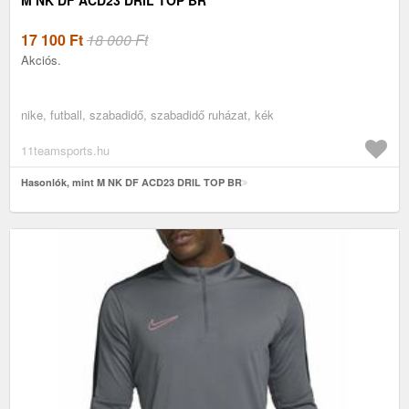
17 100
Ft
18 000 Ft
Akciós.
nike, futball, szabadidő, szabadidő ruházat, kék
11teamsports.hu
Hasonlók, mint M NK DF ACD23 DRIL TOP BR