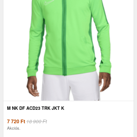
M NK DF ACD23 TRK JKT K
7 720
Ft
18 900 Ft
Akciós.