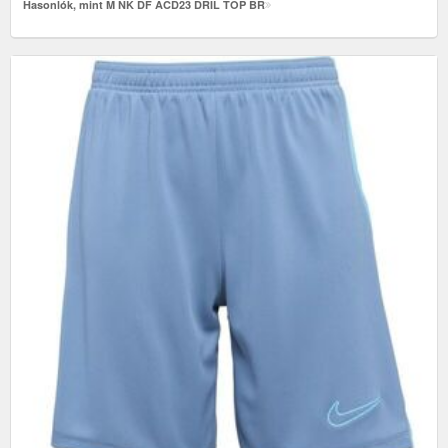
Hasonlók, mint M NK DF ACD23 DRIL TOP BR