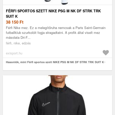
FÉRFI SPORTOS SZETT NIKE PSG M NK DF STRK TRK
SUIT K
38 150
Ft
Férfi Nike mez. Ez a melegítőruha nemcsak a Paris Saint-Germain
futballklub szurkolóit fogja elragadtatni. A profik által viselt mez
másolata Dri-F...
férfi, nike, edzés
exisport.hu
Hasonlók, mint Férfi sportos szett NIKE PSG M NK DF STRK TRK SUIT K