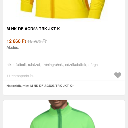
M NK DF ACD23 TRK JKT K
12 660
Ft
18 900 Ft
Akciós.
nike, futball, ruházat, tréningruhák, edzőkabátok, sárga
11teamsports.hu
Hasonlók, mint M NK DF ACD23 TRK JKT K