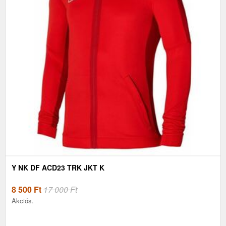
Y NK DF ACD23 TRK JKT K
8 500
Ft
17 000 Ft
Akciós.