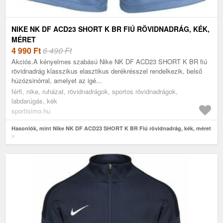
NIKE NK DF ACD23 SHORT K BR FIÚ RÖVIDNADRÁG, KÉK,
MÉRET
4 990
Ft
6 490 Ft
Akciós.A kényelmes szabású Nike NK DF ACD23 SHORT K BR fiú
rövidnadrág klasszikus elasztikus derékrésszel rendelkezik, belső
húzózsinórral, amelyet az igé...
férfi, nike, ruházat, rövidnadrágok, sportos rövidnadrágok,
labdarúgás, kék
sportisimo.hu
Hasonlók, mint Nike NK DF ACD23 SHORT K BR Fiú rövidnadrág, kék, méret