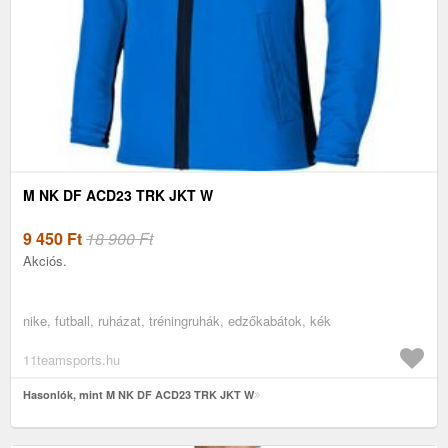
M NK DF ACD23 TRK JKT W
9 450
Ft
18 900 Ft
Akciós.
nike, futball, ruházat, tréningruhák, edzőkabátok, kék
11teamsports.hu
Hasonlók, mint M NK DF ACD23 TRK JKT W