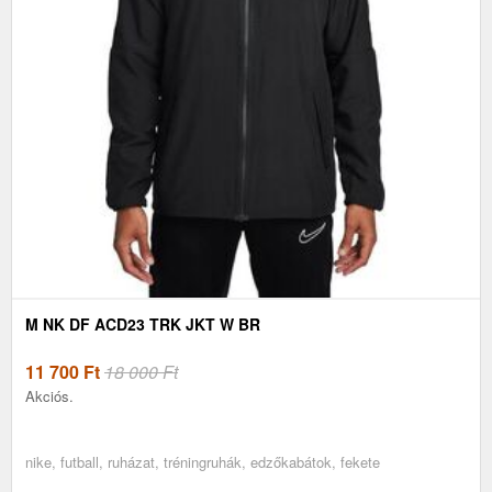
M NK DF ACD23 TRK JKT W BR
11 700
Ft
18 000 Ft
Akciós.
nike, futball, ruházat, tréningruhák, edzőkabátok, fekete