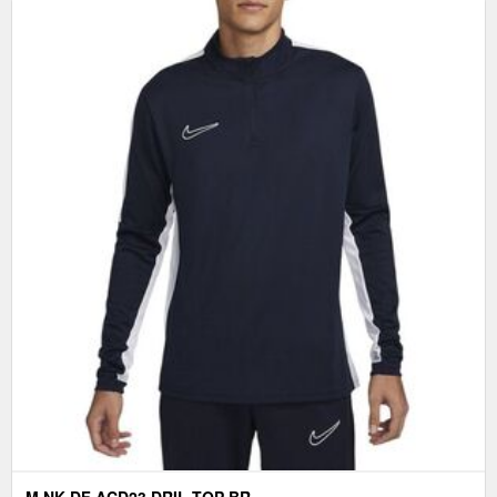
M NK DF ACD23 DRIL TOP BR