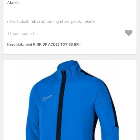
Akciós.
nike, futball, ruházat, tréningruhák, pólók, fekete
11teamsports.hu
Hasonlók, mint K NK DF ACD23 TOP SS BR