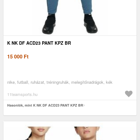
K NK DF ACD23 PANT KPZ BR
15 000
Ft
nike, futball, ruházat, tréningruhák, melegítőnadrágok, kék
11teamsports.hu
Hasonlók, mint K NK DF ACD23 PANT KPZ BR