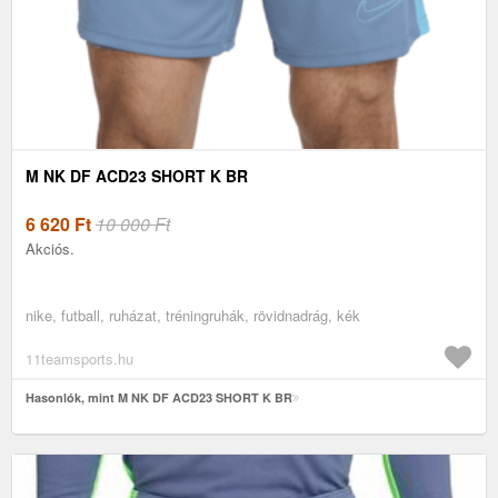
M NK DF ACD23 SHORT K BR
6 620
Ft
10 000 Ft
Akciós.
nike, futball, ruházat, tréningruhák, rövidnadrág, kék
11teamsports.hu
Hasonlók, mint M NK DF ACD23 SHORT K BR