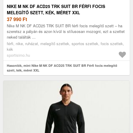
NIKE M NK DF ACD25 TRK SUIT BR FÉRFI FOCIS
MELEGÍTŐ SZETT, KÉK, MÉRET XXL
37 990
Ft
Nike M NK DF ACD25 TRK SUIT BR férfi focis melegítő szett – ha
szeretsz a pályán és azon kívül is stílusosan mozogni, ezt a szettet
neked találták ...
férfi, nike, ruházat, melegítő szettek, sportos szettek, focis szettek,
kék
sportisimo.hu
Hasonlók, mint Nike M NK DF ACD25 TRK SUIT BR Férfi focis melegítő
szett, kék, méret XXL