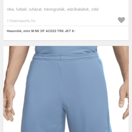
nike, futball, ruházat, tréningruhák, edzőkabátok, zöld
11teamsports.hu
Hasonlók, mint M NK DF ACD23 TRK JKT K