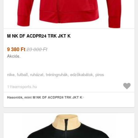
M NK DF ACDPR24 TRK JKT K
9 380
Ft
23 000 Ft
Akciós.
nike, futball, ruházat, tréningruhák, edzőkabátok, piros
11teamsports.hu
Hasonlók, mint M NK DF ACDPR24 TRK JKT K