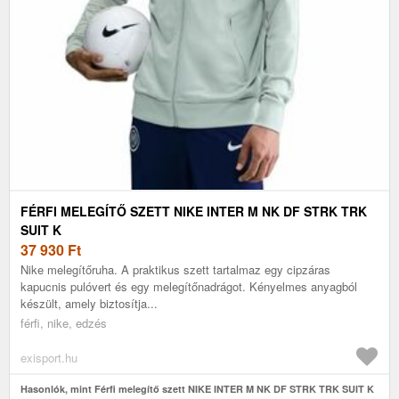
FÉRFI MELEGÍTŐ SZETT NIKE INTER M NK DF STRK TRK
SUIT K
37 930
Ft
Nike melegítőruha. A praktikus szett tartalmaz egy cipzáras
kapucnis pulóvert és egy melegítőnadrágot. Kényelmes anyagból
készült, amely biztosítja...
férfi, nike, edzés
exisport.hu
Hasonlók, mint Férfi melegítő szett NIKE INTER M NK DF STRK TRK SUIT K