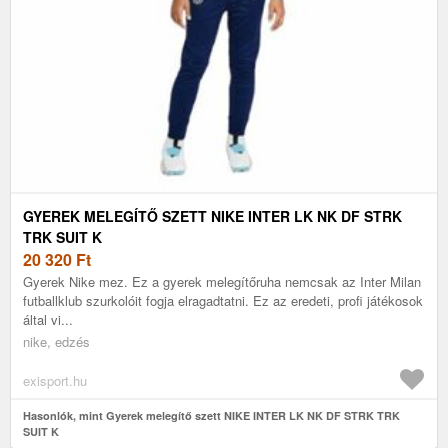
GYEREK MELEGÍTŐ SZETT NIKE INTER LK NK DF STRK
TRK SUIT K
20 320
Ft
Gyerek Nike mez. Ez a gyerek melegítőruha nemcsak az Inter Milan
futballklub szurkolóit fogja elragadtatni. Ez az eredeti, profi játékosok
által vi...
nike, edzés
exisport.hu
Hasonlók, mint Gyerek melegítő szett NIKE INTER LK NK DF STRK TRK
SUIT K