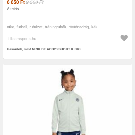
6 650
Ft
9 500 Ft
Akciós.
nike, futball, ruházat, tréningruhák, rövidnadrág, kék
11teamsports.hu
Hasonlók, mint M NK DF ACD23 SHORT K BR