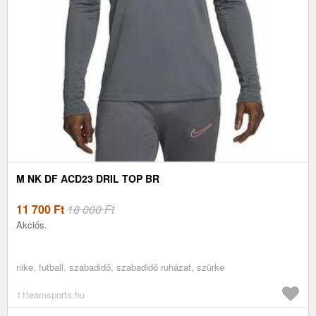
M NK DF ACD23 DRIL TOP BR
11 700
Ft
18 000 Ft
Akciós.
nike, futball, szabadidő, szabadidő ruházat, szürke
11teamsports.hu