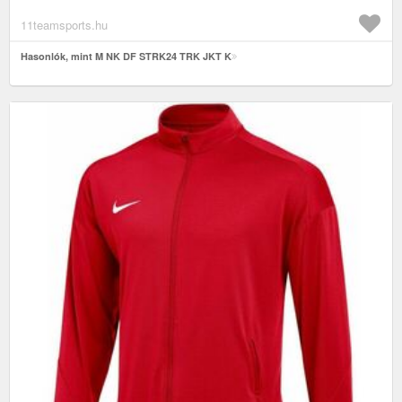
11teamsports.hu
Hasonlók, mint M NK DF STRK24 TRK JKT K